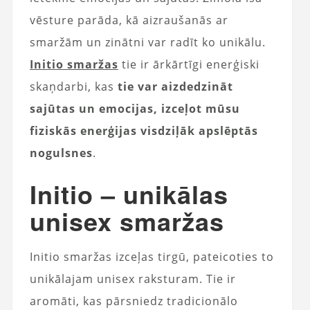
vēsture parāda, kā aizraušanās ar
smaržām un zinātni var radīt ko unikālu.
Initio smaržas
tie ir ārkārtīgi enerģiski
skaņdarbi, kas
tie var aizdedzināt
sajūtas un emocijas, izceļot mūsu
fiziskās enerģijas visdziļāk apslēptās
nogulsnes
.
Initio – unikālas
unisex smaržas
Initio smaržas izceļas tirgū, pateicoties to
unikālajam unisex raksturam. Tie ir
aromāti, kas pārsniedz tradicionālo