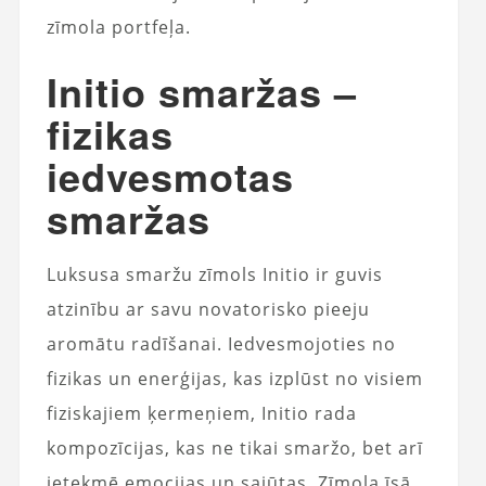
zīmola portfeļa.
Initio smaržas –
fizikas
iedvesmotas
smaržas
Luksusa smaržu zīmols Initio ir guvis
atzinību ar savu novatorisko pieeju
aromātu radīšanai. Iedvesmojoties no
fizikas un enerģijas, kas izplūst no visiem
fiziskajiem ķermeņiem, Initio rada
kompozīcijas, kas ne tikai smaržo, bet arī
ietekmē emocijas un sajūtas. Zīmola īsā