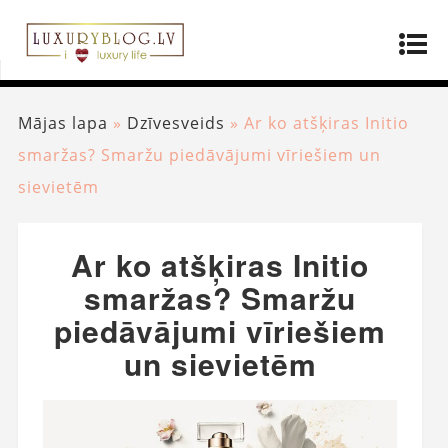
Mājas lapa
»
Dzīvesveids
»
Ar ko atšķiras Initio
smaržas? Smaržu piedāvājumi vīriešiem un
sievietēm
Ar ko atšķiras Initio
smaržas? Smaržu
piedāvājumi vīriešiem
un sievietēm