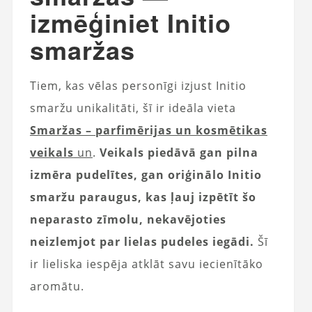
izmēģiniet Initio
smaržas
Tiem, kas vēlas personīgi izjust Initio
smaržu unikalitāti, šī ir ideāla vieta
Smaržas – parfimērijas un kosmētikas
veikals
un
.
Veikals piedāvā gan pilna
izmēra pudelītes, gan oriģinālo Initio
smaržu paraugus, kas ļauj izpētīt šo
neparasto zīmolu, nekavējoties
neizlemjot par lielas pudeles iegādi.
Šī
ir lieliska iespēja atklāt savu iecienītāko
aromātu.