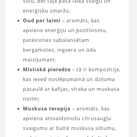
siltu, bet tajā pašā laikā svaigu un
enerģisku smaržu;
Oud par laimi
– aromāts, kas
apvieno enerģiju un pozitīvismu,
pateicoties sabalansētam
bergamotes, ingvera un ūda
maisījumam;
Mistiskā pieredze
– tā ir kompozīcija,
kas ieved noslēpumainā un dziļuma
pasaulē ar kafijas, vīraka un muskusa
notīm;
Muskusa terapija
– aromāts, kas
apvieno atsvaidzinošu citrusaugļu
svaigumu ar baltā muskusa siltumu,