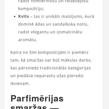
radot nomierinošu un relaksējošu
kompozīciju;
Kvīts
– tas ir unikāls maisījums, kurā
dominē ādas un sandalkoka notis,
radot elegantu un izsmalcinātu
aromātu.
Katra no šīm kompozīcijām ir piemērs
tam, kā smaržas var būt mākslas darbs,
kas pārsniedz tradicionālās kategorijas
un piedāvā neparastu ožas pieredzi
ikvienam.
Parfimērijas
smaržas —