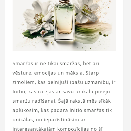
Smaržas ir ne tikai smaržas, bet arī
vēsture, emocijas un māksla. Starp
zīmoliem, kas pelnījuši īpašu uzmanību, ir
Initio, kas izceļas ar savu unikālo pieeju
smaržu radīšanai. Šajā rakstā mēs sīkāk
aplūkosim, kas padara Initio smaržas tik
unikālas, un iepazīstināsim ar
interesantākajām kompozīcijas no šī