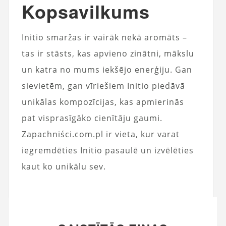
Kopsavilkums
Initio smaržas ir vairāk nekā aromāts –
tas ir stāsts, kas apvieno zinātni, mākslu
un katra no mums iekšējo enerģiju. Gan
sievietēm, gan vīriešiem Initio piedāvā
unikālas kompozīcijas, kas apmierinās
pat visprasīgāko cienītāju gaumi.
Zapachniści.com.pl ir vieta, kur varat
iegremdēties Initio pasaulē un izvēlēties
kaut ko unikālu sev.