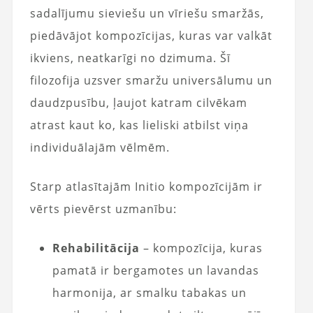
sadalījumu sieviešu un vīriešu smaržās,
piedāvājot kompozīcijas, kuras var valkāt
ikviens, neatkarīgi no dzimuma. Šī
filozofija uzsver smaržu universālumu un
daudzpusību, ļaujot katram cilvēkam
atrast kaut ko, kas lieliski atbilst viņa
individuālajām vēlmēm.
Starp atlasītajām Initio kompozīcijām ir
vērts pievērst uzmanību:
Rehabilitācija
– kompozīcija, kuras
pamatā ir bergamotes un lavandas
harmonija, ar smalku tabakas un