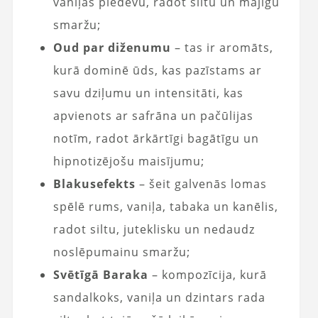
vaniļas piedevu, radot siltu un mājīgu
smaržu;
Oud par diženumu
– tas ir aromāts,
kurā dominē ūds, kas pazīstams ar
savu dziļumu un intensitāti, kas
apvienots ar safrāna un pačūlijas
notīm, radot ārkārtīgi bagātīgu un
hipnotizējošu maisījumu;
Blakusefekts
– šeit galvenās lomas
spēlē rums, vaniļa, tabaka un kanēlis,
radot siltu, juteklisku un nedaudz
noslēpumainu smaržu;
Svētīgā Baraka
– kompozīcija, kurā
sandalkoks, vaniļa un dzintars rada