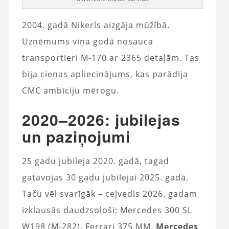
2004. gadā Nikerls aizgāja mūžībā.
Uzņēmums viņa godā nosauca
transportieri M-170 ar 2365 detaļām. Tas
bija cieņas apliecinājums, kas parādīja
CMC ambīciju mērogu.
2020–2026: jubilejas
un paziņojumi
25 gadu jubileja 2020. gadā, tagad
gatavojas 30 gadu jubilejai 2025. gadā.
Taču vēl svarīgāk – ceļvedis 2026. gadam
izklausās daudzsološi: Mercedes 300 SL
W198 (M-282), Ferrari 375 MM,
Mercedes