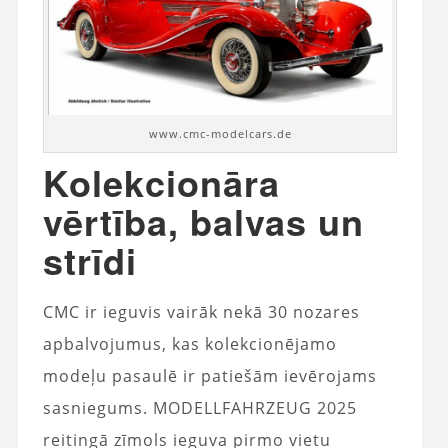
www.cmc-modelcars.de
Kolekcionāra
vērtība, balvas un
strīdi
CMC ir ieguvis vairāk nekā 30 nozares
apbalvojumus, kas kolekcionējamo
modeļu pasaulē ir patiešām ievērojams
sasniegums. MODELLFAHRZEUG 2025
reitingā zīmols ieguva pirmo vietu