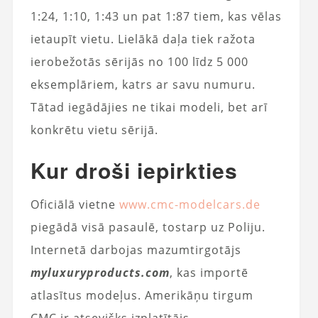
1:24, 1:10, 1:43 un pat 1:87 tiem, kas vēlas
ietaupīt vietu. Lielākā daļa tiek ražota
ierobežotās sērijās no 100 līdz 5 000
eksemplāriem, katrs ar savu numuru.
Tātad iegādājies ne tikai modeli, bet arī
konkrētu vietu sērijā.
Kur droši iepirkties
Oficiālā vietne
www.cmc-modelcars.de
piegādā visā pasaulē, tostarp uz Poliju.
Internetā darbojas mazumtirgotājs
myluxuryproducts.com
, kas importē
atlasītus modeļus. Amerikāņu tirgum
CMC ir atsevišķs izplatītājs