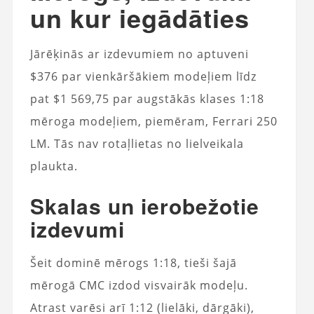
un kur iegādāties
Jārēķinās ar izdevumiem no aptuveni
$376 par vienkāršākiem modeļiem līdz
pat $1 569,75 par augstākās klases 1:18
mēroga modeļiem, piemēram, Ferrari 250
LM. Tās nav rotaļlietas no lielveikala
plaukta.
Skalas un ierobežotie
izdevumi
Šeit dominē mērogs 1:18, tieši šajā
mērogā CMC izdod visvairāk modeļu.
Atrast varēsi arī 1:12 (lielāki, dārgāki),