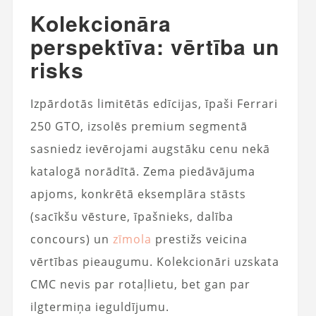
Kolekcionāra
perspektīva: vērtība un
risks
Izpārdotās limitētās edīcijas, īpaši Ferrari
250 GTO, izsolēs premium segmentā
sasniedz ievērojami augstāku cenu nekā
katalogā norādītā. Zema piedāvājuma
apjoms, konkrētā eksemplāra stāsts
(sacīkšu vēsture, īpašnieks, dalība
concours) un
zīmola
prestižs veicina
vērtības pieaugumu. Kolekcionāri uzskata
CMC nevis par rotaļlietu, bet gan par
ilgtermiņa ieguldījumu.