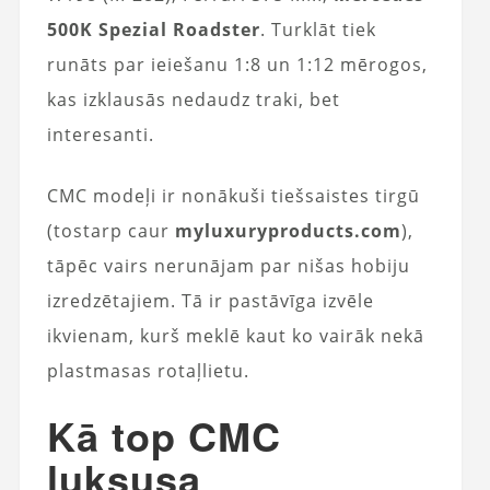
500K Spezial Roadster
. Turklāt tiek
runāts par ieiešanu 1:8 un 1:12 mērogos,
kas izklausās nedaudz traki, bet
interesanti.
CMC modeļi ir nonākuši tiešsaistes tirgū
(tostarp caur
myluxuryproducts.com
),
tāpēc vairs nerunājam par nišas hobiju
izredzētajiem. Tā ir pastāvīga izvēle
ikvienam, kurš meklē kaut ko vairāk nekā
plastmasas rotaļlietu.
Kā top CMC
luksusa