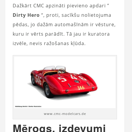
Dažkārt CMC apzināti pievieno apdari ”
Dirty Hero
“, proti, sacīkšu nolietojuma
pēdas, jo dažām automašīnām ir vēsture,
kuru ir vērts parādīt. Tā jau ir kuratora
izvēle, nevis ražošanas kļūda.
www.cmc-modelcars.de
Mērogs, izdevumi