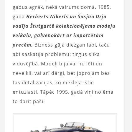
gadus agrāk, nekā vairums domā. 1985.
gadā
Herberts Nikerls un Šusjao Dzja
vadīja Štutgartē kolekcionējamo modeļu
veikalu, galvenokārt ar importētām
precēm.
Bizness gāja diezgan labi, taču
abi saskatīja problēmu: tirgus slīka
viduvējībā. Modeļi bija vai nu lēti un
neveikli, vai arī dārgi, bet joprojām bez
tās detalizācijas, ko meklēja īstie
entuziasti. Tāpēc 1995. gadā viņi nolēma
to darīt paši.