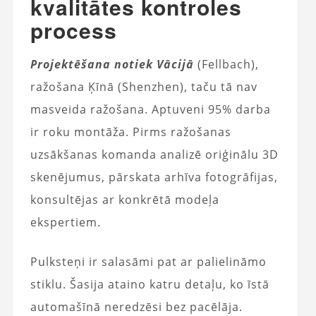
kvalitātes kontroles
process
Projektēšana notiek Vācijā
(Fellbach),
ražošana Ķīnā (Shenzhen), taču tā nav
masveida ražošana. Aptuveni 95% darba
ir roku montāža. Pirms ražošanas
uzsākšanas komanda analizē oriģinālu 3D
skenējumus, pārskata arhīva fotogrāfijas,
konsultējas ar konkrētā modeļa
ekspertiem.
Pulksteņi ir salasāmi pat ar palielināmo
stiklu. Šasija ataino katru detaļu, ko īstā
automašīnā neredzēsi bez pacēlāja.