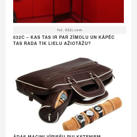
fot. 032c.com
032C – KAS TAS IR PAR ZĪMOLU UN KĀPĒC
TAS RADA TIK LIELU AŽIOTĀŽU?
ĀDAS MACIŅI VĪRIEŠU PULKSTEŅIEM -