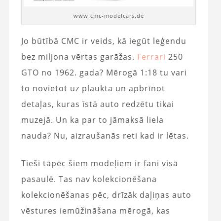
www.cmc-modelcars.de
Jo būtībā CMC ir veids, kā iegūt leģendu
bez miljona vērtas garāžas.
Ferrari
250
GTO no 1962. gada? Mērogā 1:18 tu vari
to novietot uz plaukta un apbrīnot
detaļas, kuras īstā auto redzētu tikai
muzejā. Un ka par to jāmaksā liela
nauda? Nu, aizraušanās reti kad ir lētas.
Tieši tāpēc šiem modeļiem ir fani visā
pasaulē. Tas nav kolekcionēšana
kolekcionēšanas pēc, drīzāk daļiņas auto
vēstures iemūžināšana mērogā, kas