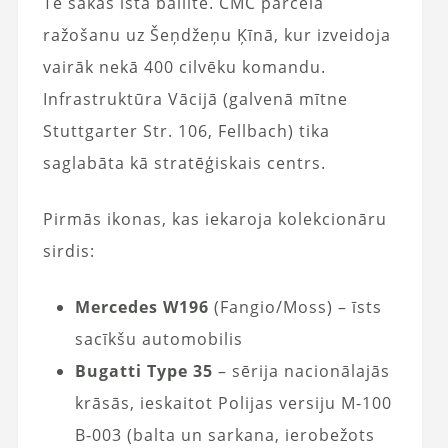
Te sākās īstā ballīte. CMC pārcēla
ražošanu uz Šeņdžeņu Ķīnā, kur izveidoja
vairāk nekā 400 cilvēku komandu.
Infrastruktūra Vācijā (galvenā mītne
Stuttgarter Str. 106, Fellbach) tika
saglabāta kā stratēģiskais centrs.
Pirmās ikonas, kas iekaroja kolekcionāru
sirdis:
Mercedes W196
(Fangio/Moss) – īsts
sacīkšu automobilis
Bugatti Type 35
– sērija nacionālajās
krāsās, ieskaitot Polijas versiju M-100
B-003 (balta un sarkana, ierobežots