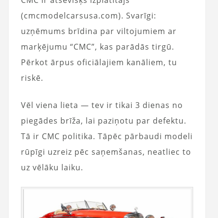
(cmcmodelcarsusa.com). Svarīgi:
uzņēmums brīdina par viltojumiem ar
marķējumu “CMC”, kas parādās tirgū.
Pērkot ārpus oficiālajiem kanāliem, tu
riskē.
Vēl viena lieta — tev ir tikai 3 dienas no
piegādes brīža, lai paziņotu par defektu.
Tā ir CMC politika. Tāpēc pārbaudi modeli
rūpīgi uzreiz pēc saņemšanas, neatliec to
uz vēlāku laiku.