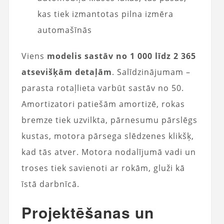
kas tiek izmantotas pilna izmēra
automašīnās
Viens
modelis sastāv no 1 000 līdz 2 365
atsevišķām detaļām
. Salīdzinājumam –
parasta rotaļlieta varbūt sastāv no 50.
Amortizatori patiešām amortizē, rokas
bremze tiek uzvilkta, pārnesumu pārslēgs
kustas, motora pārsega slēdzenes klikšķ,
kad tās atver. Motora nodalījumā vadi un
troses tiek savienoti ar rokām, gluži kā
īstā darbnīcā.
Projektēšanas un