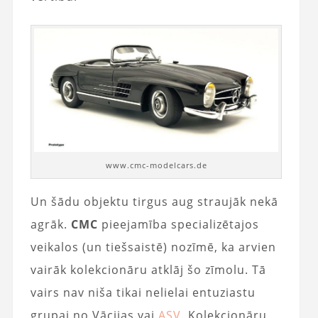
www.cmc-modelcars.de
Un šādu objektu tirgus aug straujāk nekā
agrāk.
CMC
pieejamība specializētajos
veikalos (un tiešsaistē) nozīmē, ka arvien
vairāk kolekcionāru atklāj šo zīmolu. Tā
vairs nav niša tikai nelielai entuziastu
grupai no Vācijas vai
ASV
. Kolekcionāru