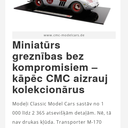
www.cmc-modelcars.de
Miniatūrs
greznības bez
kompromisiem –
kāpēc CMC aizrauj
kolekcionārus
Modeļi Classic Model Cars sastāv no 1
000 līdz 2 365 atsevišķām detaļām. Nē, tā
nav drukas kļūda. Transporter M-170