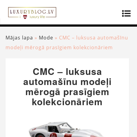
Mājas lapa
»
Mode
»
CMC – luksusa automašīnu
modeļi mērogā prasīgiem kolekcionāriem
CMC – luksusa
automašīnu modeļi
mērogā prasīgiem
kolekcionāriem