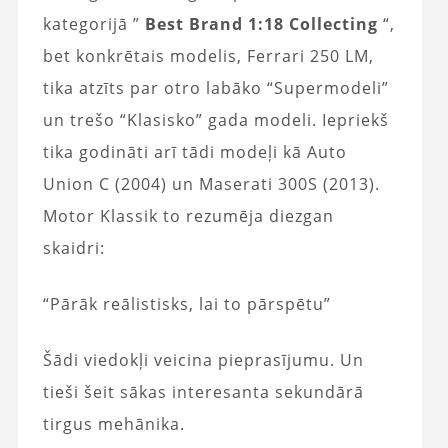
kategorijā ”
Best Brand 1:18 Collecting
“,
bet konkrētais modelis, Ferrari 250 LM,
tika atzīts par otro labāko “Supermodeli”
un trešo “Klasisko” gada modeli. Iepriekš
tika godināti arī tādi modeļi kā Auto
Union C (2004) un Maserati 300S (2013).
Motor Klassik to rezumēja diezgan
skaidri:
“Pārāk reālistisks, lai to pārspētu”
Šādi viedokļi veicina pieprasījumu. Un
tieši šeit sākas interesanta sekundārā
tirgus mehānika.