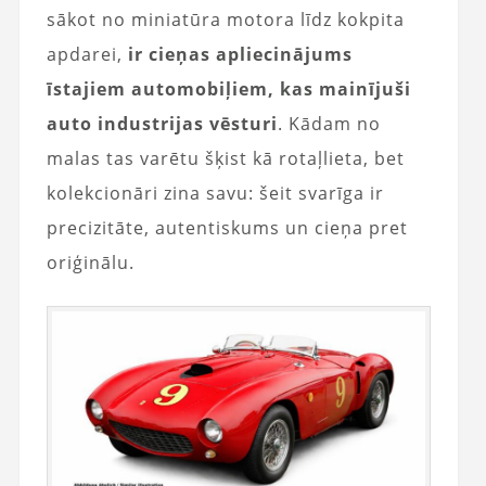
sākot no miniatūra motora līdz kokpita
apdarei,
ir cieņas apliecinājums
īstajiem automobiļiem, kas mainījuši
auto industrijas vēsturi
. Kādam no
malas tas varētu šķist kā rotaļlieta, bet
kolekcionāri zina savu: šeit svarīga ir
precizitāte, autentiskums un cieņa pret
oriģinālu.