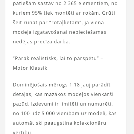
patiešām sastāv no 2 365 elementiem, no
kuriem 95% tiek montēti ar rokām. Grūti
šeit runāt par “rotaļlietām”, ja viena
modeļa izgatavošanai nepieciešamas
nedēļas precīza darba.
“Pārāk reālistisks, lai to pārspētu” –
Motor Klassik
Dominējošais mērogs 1:18 ļauj parādīt
detaļas, kas mazākos modeļos vienkārši
pazūd. Izdevumi ir limitēti un numurēti,
no 100 līdz 5 000 vienībām uz modeli, kas
automātiski paaugstina kolekcionāru
vērtību.