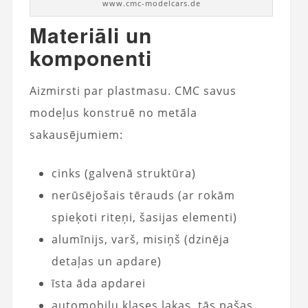
www.cmc-modelcars.de
Materiāli un
komponenti
Aizmirsti par plastmasu. CMC savus
modeļus konstruē no metāla
sakausējumiem:
cinks (galvenā struktūra)
nerūsējošais tērauds (ar rokām
spieķoti riteņi, šasijas elementi)
alumīnijs, varš, misiņš (dzinēja
detaļas un apdare)
īsta āda apdarei
automobiļu klases lakas, tās pašas,