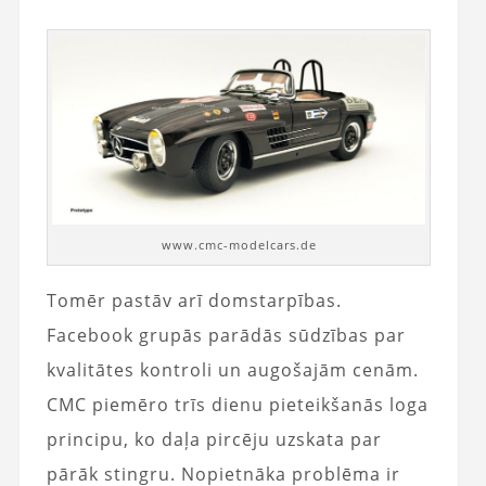
www.cmc-modelcars.de
Tomēr pastāv arī domstarpības.
Facebook grupās parādās sūdzības par
kvalitātes kontroli un augošajām cenām.
CMC piemēro trīs dienu pieteikšanās loga
principu, ko daļa pircēju uzskata par
pārāk stingru. Nopietnāka problēma ir