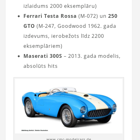
izlaidums 2000 eksemplāru)
Ferrari Testa Rossa
(M-072) un
250
GTO
(M-247, Goodwood 1962. gada
izdevums, ierobežots līdz 2200
eksemplāriem)
Maserati 300S
– 2013. gada modelis,
absolūts hits
www.cmc-modelcars.de