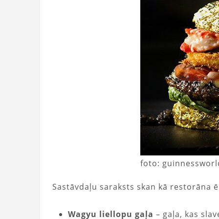
foto: guinnesswor
Sastāvdaļu saraksts skan kā restorāna 
Wagyu liellopu gaļa
– gaļa, kas sl