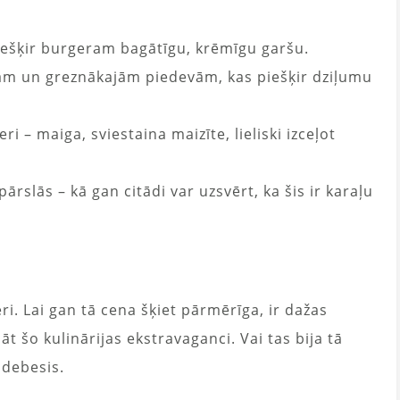
iešķir burgeram bagātīgu, krēmīgu garšu.
ām un greznākajām piedevām, kas piešķir dziļumu
ri – maiga, sviestaina maizīte, lieliski izceļot
pārslās – kā gan citādi var uzsvērt, ka šis ir karaļu
eri. Lai gan tā cena šķiet pārmērīga, ir dažas
 šo kulinārijas ekstravaganci. Vai tas bija tā
 debesis.