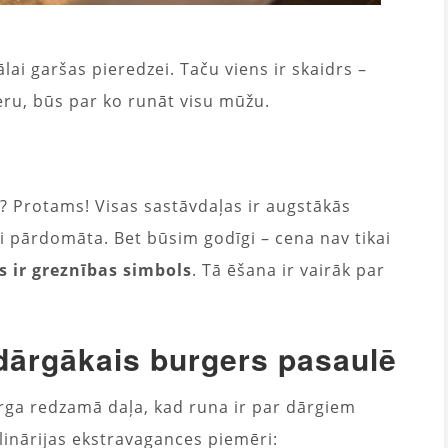
ālai garšas pieredzei. Taču viens ir skaidrs –
ru, būs par ko runāt visu mūžu.
i? Protams! Visas sastāvdaļas ir augstākās
gi pārdomāta. Bet būsim godīgi – cena nav tikai
s ir greznības simbols
. Tā ēšana ir vairāk par
 dārgākais burgers pasaulē
berga redzamā daļa, kad runa ir par dārgiem
ulinārijas ekstravagances piemēri: