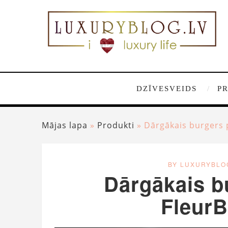
DZĪVESVEIDS
P
Mājas lapa
»
Produkti
»
Dārgākais burgers 
BY LUXURYBLO
Dārgākais b
FleurB