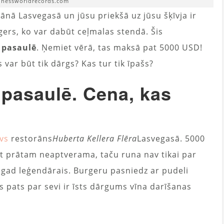
innessworldrecords.com
rānā Lasvegasā un jūsu priekšā uz jūsu šķīvja ir
gers, ko var dabūt ceļmalas stendā. Šis
 pasaulē
. Ņemiet vērā, tas maksā pat 5000 USD!
 var būt tik dārgs? Kas tur tik īpašs?
 pasaulē. Cena, kas
īvs
restorāns
Huberta Kellera Flēra
Lasvegasā. 5000
 prātam neaptverama, taču runa nav tikai par
 Tagad leģendārais. Burgeru pasniedz ar pudeli
 pats par sevi ir īsts dārgums vīna darīšanas