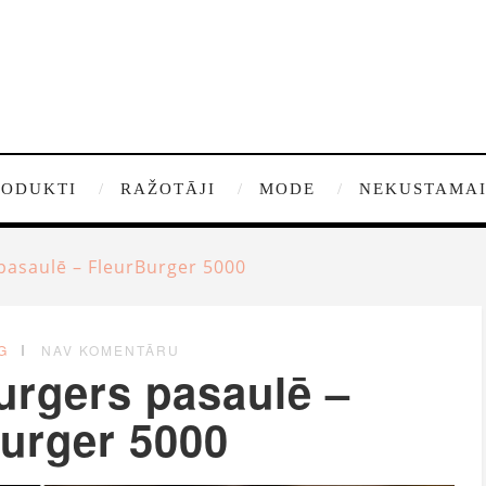
RODUKTI
RAŽOTĀJI
MODE
NEKUSTAMAI
pasaulē – FleurBurger 5000
G
NAV KOMENTĀRU
urgers pasaulē –
urger 5000