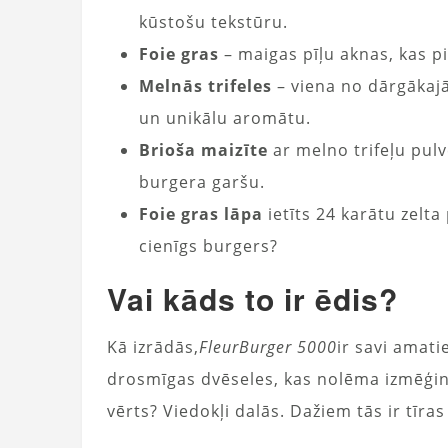
kūstošu tekstūru.
Foie gras
– maigas pīļu aknas, kas p
Melnās trifeles
– viena no dārgākaj
un unikālu aromātu.
Brioša maizīte
ar melno trifeļu pulve
burgera garšu.
Foie gras lāpa
ietīts 24 karātu zelta 
cienīgs burgers?
Vai kāds to ir ēdis?
Kā izrādās,
FleurBurger 5000
ir savi amati
drosmīgas dvēseles, kas nolēma izmēģināt
vērts? Viedokļi dalās. Dažiem tās ir tīras