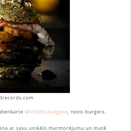
ldrecords.com
ēdienkarte
Michelin zvaigzne
, nevis burgers.
avena ar savu unikālo marmorējumu un mutē