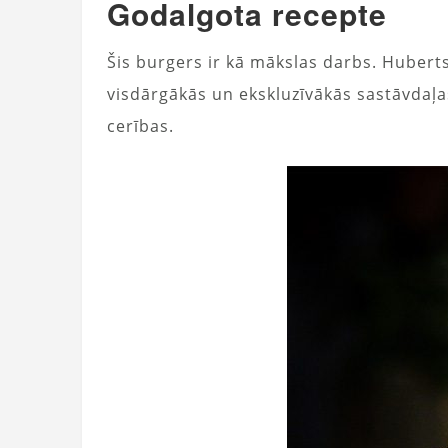
Godalgota recepte
Šis burgers ir kā mākslas darbs. Huberts
visdārgākās un ekskluzīvākās sastāvdaļas
cerības.