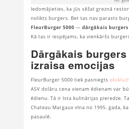
fot. gu
Iedomājieties, ka jūs sēžat greznā resto
nolikts burgers. Bet tas nav parasts bur
FleurBurger 5000
—
dārgākais burgers
Kā tas ir iespējams, ka vienkāršs burgers
Dārgākais burgers
izraisa emocijas
FleurBurger 5000 tiek pasniegts
ekskluz
ASV dolāru cena vienam ēdienam var būt
ēdienu. Tā ir īsta kulinārijas pieredze.
Chateau Margaux vīna no 1995. gada, kas
pasaulē.