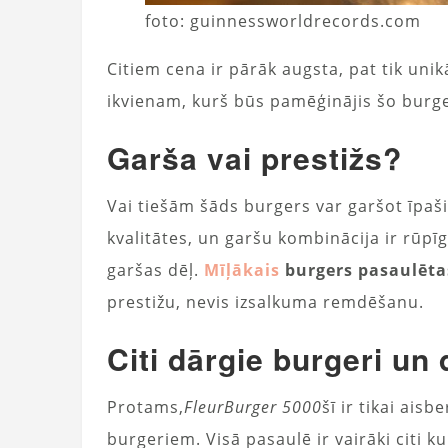
foto: guinnessworldrecords.com
Citiem cena ir pārāk augsta, pat tik unik
ikvienam, kurš būs pamēģinājis šo burge
Garša vai prestižs?
Vai tiešām šāds burgers var garšot īpaš
kvalitātes, un garšu kombinācija ir rūpī
garšas dēļ.
Mīļākais
burgers pasaulē
ta
prestižu, nevis izsalkuma remdēšanu.
Citi dārgie burgeri un
Protams,
FleurBurger 5000
šī ir tikai ais
burgeriem. Visā pasaulē ir vairāki citi k