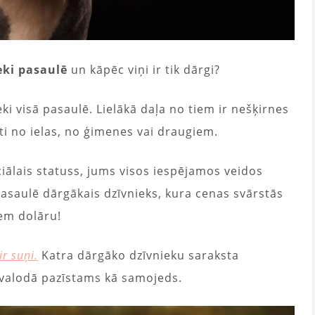
eki pasaulē
un kāpēc viņi ir tik dārgi?
ki visā pasaulē. Lielākā daļa no tiem ir nešķirnes
i no ielas, no ģimenes vai draugiem.
ciālais statuss, jums visos iespējamos veidos
 pasaulē dārgākais dzīvnieks, kura cenas svārstās
iem dolāru!
r suņi.
Katra dārgāko dzīvnieku saraksta
 valodā pazīstams kā samojeds.