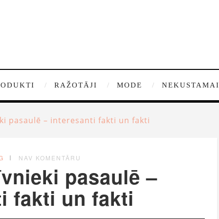
RODUKTI
RAŽOTĀJI
MODE
NEKUSTAMAI
i pasaulē – interesanti fakti un fakti
G
NAV KOMENTĀRU
vnieki pasaulē –
i fakti un fakti