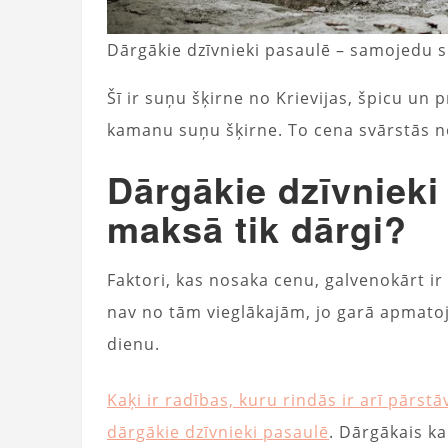
Dārgākie dzīvnieki pasaulē – samojedu 
Šī ir suņu šķirne no Krievijas, špicu un 
kamanu suņu šķirne. To cena svārstās no
Dārgākie dzīvnieki
maksā tik dārgi?
Faktori, kas nosaka cenu, galvenokārt i
nav no tām vieglākajām, jo ​​garā apmatoj
dienu.
Kaķi ir radības, kuru rindās ir arī pārstā
dārgākie dzīvnieki pasaulē
. Dārgākais ka