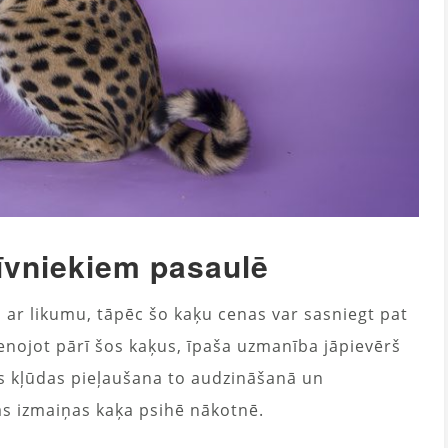
īvniekiem pasaulē
a ar likumu, tāpēc šo kaķu cenas var sasniegt pat
vienojot pārī šos kaķus, īpaša uzmanība jāpievērš
ās kļūdas pieļaušana to audzināšanā un
kas izmaiņas kaķa psihē nākotnē.