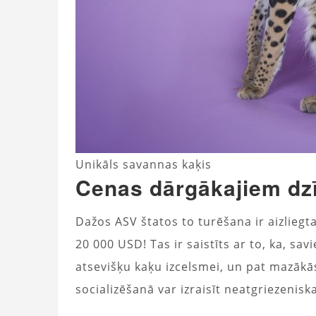
Unikāls savannas kaķis
Cenas dārgākajiem dz
Dažos ASV štatos to turēšana ir aizliegt
20 000 USD! Tas ir saistīts ar to, ka, sa
atsevišķu kaķu izcelsmei, un pat mazāk
socializēšanā var izraisīt neatgriezenis