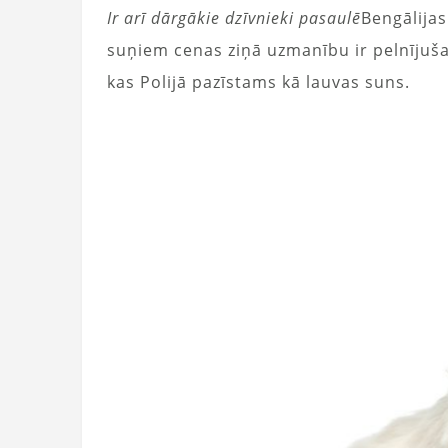
Ir arī dārgākie dzīvnieki pasaulē
Bengālijas
suņiem cenas ziņā uzmanību ir pelnījuša
kas Polijā pazīstams kā lauvas suns.