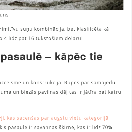
suns
primitīvu suņu kombinācija, bet klasificēta kā
 4 līdz pat 16 tūkstošiem dolāru!
 pasaulē – kāpēc tie
r izcelsme un konstrukcija. Rūpes par samojedu
uma un biezās pavilnas dēļ tas ir jātīra pat katru
vji, kas sacenšas par augstu vietu kategorijā:
ķis pasaulē ir savannas šķirne, kas ir līdz 70%