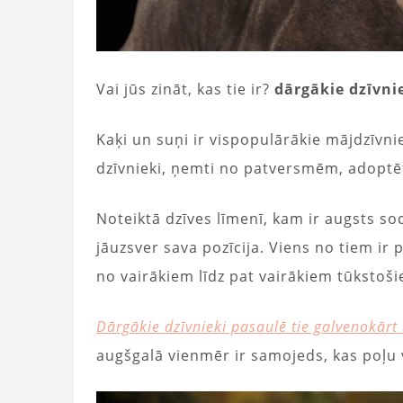
Vai jūs zināt, kas tie ir?
dārgākie dzīvni
Kaķi un suņi ir vispopulārākie mājdzīvnie
dzīvnieki, ņemti no patversmēm, adoptēt
Noteiktā dzīves līmenī, kam ir augsts so
jāuzsver sava pozīcija. Viens no tiem ir
no vairākiem līdz pat vairākiem tūkstoš
Dārgākie dzīvnieki pasaulē tie galvenokārt i
augšgalā vienmēr ir samojeds, kas poļu