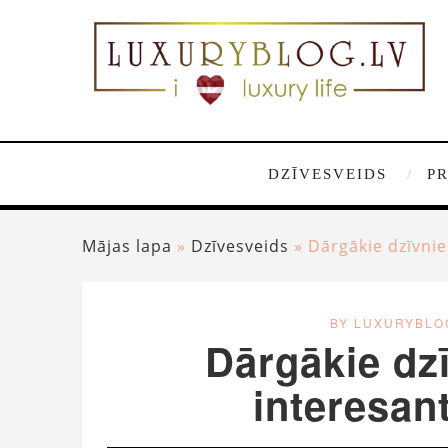
DZĪVESVEIDS
P
Mājas lapa
»
Dzīvesveids
»
Dārgākie dzīvniek
BY LUXURYBLO
Dārgākie dzī
interesant