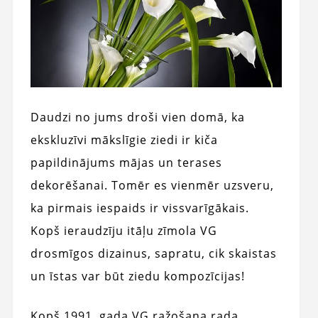
Daudzi no jums droši vien domā, ka
ekskluzīvi mākslīgie ziedi ir kiča
papildinājums mājas un terases
dekorēšanai. Tomēr es vienmēr uzsveru,
ka pirmais iespaids ir vissvarīgākais.
Kopš ieraudzīju itāļu zīmola VG
drosmīgos dizainus, sapratu, cik skaistas
un īstas var būt ziedu kompozīcijas!
Kopš 1991. gada VG ražošana rada