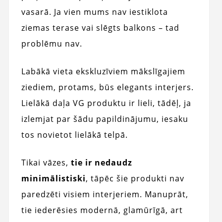
vasarā. Ja vien mums nav iestiklota
ziemas terase vai slēgts balkons – tad
problēmu nav.
Labākā vieta ekskluzīviem mākslīgajiem
ziediem, protams, būs elegants interjers.
Lielākā daļa VG produktu ir lieli, tādēļ, ja
izlemjat par šādu papildinājumu, iesaku
tos novietot lielākā telpā.
Tikai vāzes,
tie ir nedaudz
minimālistiski
, tāpēc šie produkti nav
paredzēti visiem interjeriem. Manuprāt,
tie iederēsies modernā, glamūrīgā, art