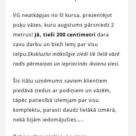
VG neatkāpjas no šī kursa, prezentējot
puķu vāzes, kuru augstums pārsniedz 2
metrus!
Jā, tieši 200 centimetri
dara
savu darbu un bieži lemj par visu
telpu.
Ekskluzīvi mākslīgie ziedi tik lielā vāzē
radīs pārmaiņas un iepriecinās ikvienu viesi.
Šis itāļu uzņēmums saviem klientiem
piedāvā ziedus ar podiņiem un vāzēm,
tāpēc patiesībā izlemjam par visu
komplektu, parasti daudz lielākā izmērā,
nekā bijām iedomājušies…..