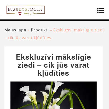
Mājas lapa
»
Produkti
»
Ekskluzīvi mākslīgie ziedi
– cik jūs varat kļūdīties
Ekskluzīvi mākslīgie
ziedi – cik jūs varat
kļūdīties