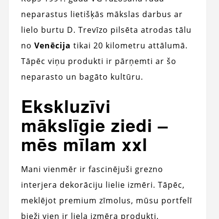
neparastus lietišķās mākslas darbus ar
lielo burtu D. Trevīzo pilsēta atrodas tālu
no
Venēcija
tikai 20 kilometru attālumā.
Tāpēc viņu produkti ir pārņemti ar šo
neparasto un bagāto kultūru.
Ekskluzīvi
mākslīgie ziedi –
mēs mīlam xxl
Mani vienmēr ir fascinējuši grezno
interjera dekorāciju lielie izmēri. Tāpēc,
meklējot premium zīmolus, mūsu portfelī
bieži vien ir liela izmēra produkti.