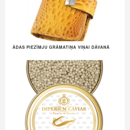
ĀDAS PIEZĪMJU GRĀMATIŅA VIŅAI DĀVANĀ