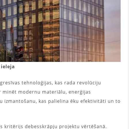
ieleja
ogresīvas tehnoloģijas, kas rada revolūciju
ar minēt modernu materiālu, enerģijas
 izmantošanu, kas palielina ēku efektivitāti un to
āks kritērijs debesskrāpju projektu vērtēšanā.