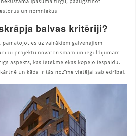
ī nekustamā īpašuma tirgu, paaugstinot
nvestorus un nomniekus.
krāpja balvas kritēriji?
, pamatojoties uz vairākiem galvenajiem
uzmanību projektu novatorismam un ieguldījumam
varīgs aspekts, kas ietekmē ēkas kopējo iespaidu.
pkārtnē un kāda ir tās nozīme vietējai sabiedrībai.