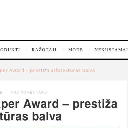
RODUKTI
RAŽOTĀJI
MODE
NEKUSTAMAI
per Award – prestiža arhitektūras balva
G
NAV KOMENTĀRU
per Award – prestiža
tūras balva