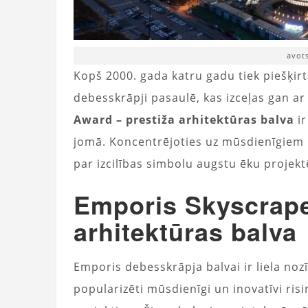
avots
Kopš 2000. gada katru gadu tiek piešķirt
debesskrāpji pasaulē, kas izceļas gan a
Award – prestiža arhitektūras balva
ir
jomā. Koncentrējoties uz mūsdienīgiem un
par izcilības simbolu augstu ēku projek
Emporis Skyscrape
arhitektūras balva
Emporis debesskrāpja balvai ir liela no
popularizēti mūsdienīgi un inovatīvi ri