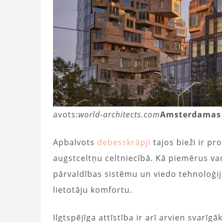
avots:
world-architects.com
Amsterdamas 
Apbalvots
debesskrāpji
tajos bieži ir pr
augstceltņu celtniecībā. Kā piemērus v
pārvaldības sistēmu un viedo tehnoloģiju
lietotāju komfortu.
Ilgtspējīga attīstība ir arī arvien svarīg