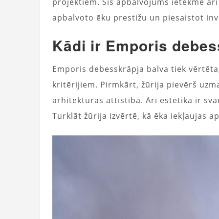
projektiem. Šis apbalvojums ietekmē ar
apbalvoto ēku prestižu un piesaistot i
Kādi ir Emporis debess
Emporis debesskrāpja balva tiek vērtēta
kritērijiem. Pirmkārt, žūrija pievērš 
arhitektūras attīstībā. Arī estētika ir s
Turklāt žūrija izvērtē, kā ēka iekļaujas a