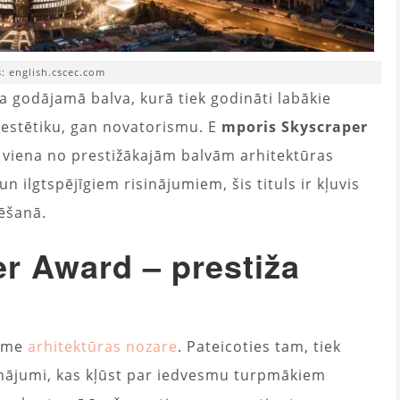
: english.cscec.com
a godājamā balva, kurā tiek godināti labākie
r estētiku, gan novatorismu. E
mporis Skyscraper
 viena no prestižākajām balvām arhitektūras
 ilgtspējīgiem risinājumiem, šis tituls ir kļuvis
tēšanā.
r Award – prestiža
zīme
arhitektūras nozare
. Pateicoties tam, tiek
sinājumi, kas kļūst par iedvesmu turpmākiem