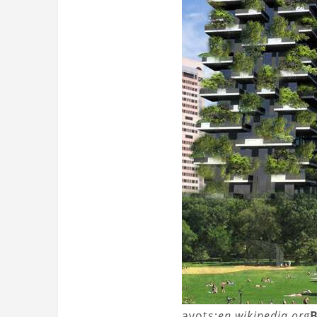
avots:
en.wikipedia.org
B