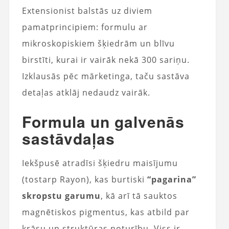
Extensionist balstās uz diviem
pamatprincipiem: formulu ar
mikroskopiskiem šķiedrām un blīvu
birstīti, kurai ir vairāk nekā 300 sariņu.
Izklausās pēc mārketinga, taču sastāva
detaļas atklāj nedaudz vairāk.
Formula un galvenās
sastāvdaļas
Iekšpusē atradīsi šķiedru maisījumu
(tostarp Rayon), kas burtiski
“pagarina”
skropstu garumu
, kā arī tā sauktos
magnētiskos pigmentus, kas atbild par
krāsu un struktūras noturību. Viss ir