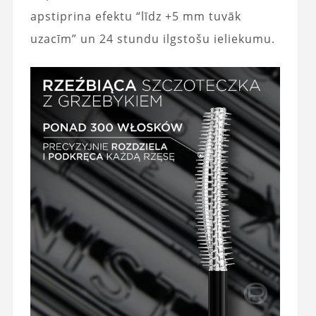
apstiprina efektu “līdz +5 mm tuvāk
uzacīm” un 24 stundu ilgstošu ieliekumu.