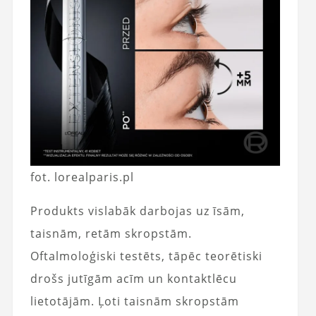
fot. lorealparis.pl
Produkts vislabāk darbojas uz īsām,
taisnām, retām skropstām.
Oftalmoloģiski testēts, tāpēc teorētiski
drošs jutīgām acīm un kontaktlēcu
lietotājām. Ļoti taisnām skropstām