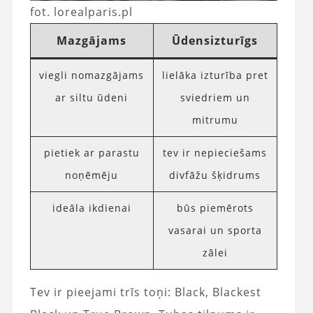
fot. lorealparis.pl
Mazgājams
Ūdensizturīgs
viegli nomazgājams
lielāka izturība pret
ar siltu ūdeni
sviedriem un
mitrumu
pietiek ar parastu
tev ir nepieciešams
noņēmēju
divfāžu šķidrums
ideāla ikdienai
būs piemērots
vasarai un sporta
zālei
Tev ir pieejami trīs toņi: Black, Blackest