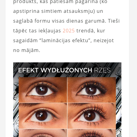
produkts, kas patiešām pagarina (ko
apstiprina simtiem atsauksmju) un
saglabā formu visas dienas garumā. Tieši
tāpēc tas iekļaujas
2025
trendā, kur
sagaidām “laminācijas efektu”, neizejot
no mājām.