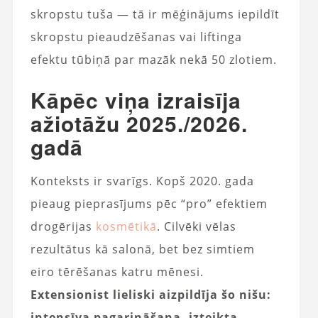
skropstu tuša — tā ir mēģinājums iepildīt
skropstu pieaudzēšanas vai liftinga
efektu tūbiņā par mazāk nekā 50 zlotiem.
Kāpēc viņa izraisīja
ažiotāžu 2025./2026.
gadā
Konteksts ir svarīgs. Kopš 2020. gada
pieaug pieprasījums pēc “pro” efektiem
drogērijas
kosmētikā
. Cilvēki vēlas
rezultātus kā salonā, bet bez simtiem
eiro tērēšanas katru mēnesi.
Extensionist lieliski aizpildīja šo nišu:
intensīva pagarināšana, izteikta