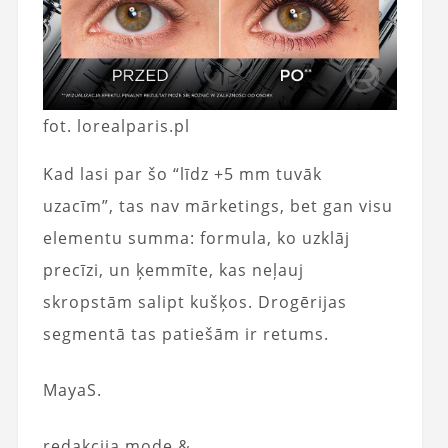
fot. lorealparis.pl
Kad lasi par šo “līdz +5 mm tuvāk
uzacīm”, tas nav mārketings, bet gan visu
elementu summa: formula, ko uzklāj
precīzi, un ķemmīte, kas neļauj
skropstām salipt kušķos. Drogērijas
segmentā tas patiešām ir retums.
MayaS.
redakcija mode &