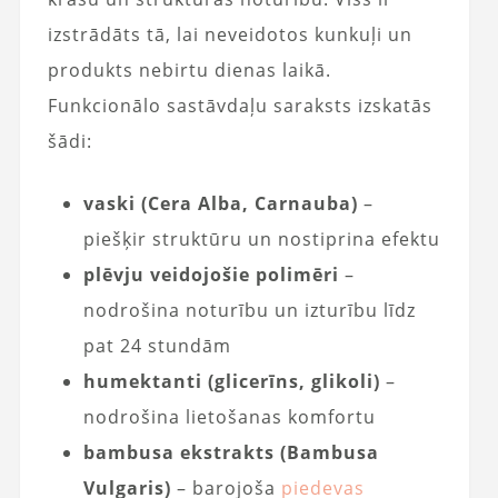
izstrādāts tā, lai neveidotos kunkuļi un
produkts nebirtu dienas laikā.
Funkcionālo sastāvdaļu saraksts izskatās
šādi:
vaski (Cera Alba, Carnauba)
–
piešķir struktūru un nostiprina efektu
plēvju veidojošie polimēri
–
nodrošina noturību un izturību līdz
pat 24 stundām
humektanti (glicerīns, glikoli)
–
nodrošina lietošanas komfortu
bambusa ekstrakts (Bambusa
Vulgaris)
– barojoša
piedevas