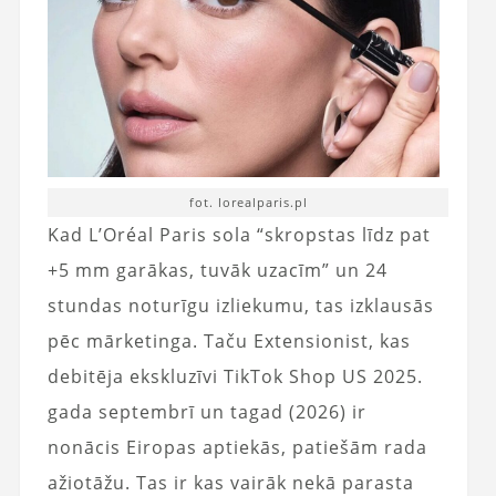
fot. lorealparis.pl
Kad L’Oréal Paris sola “skropstas līdz pat
+5 mm garākas, tuvāk uzacīm” un 24
stundas noturīgu izliekumu, tas izklausās
pēc mārketinga. Taču Extensionist, kas
debitēja ekskluzīvi TikTok Shop US 2025.
gada septembrī un tagad (2026) ir
nonācis Eiropas aptiekās, patiešām rada
ažiotāžu. Tas ir kas vairāk nekā parasta