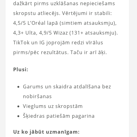
dažkārt pirms uzklāšanas nepieciešams
skropstu atliecējs. Vērtējumi ir stabili:
4,5/5 L’Oréal lapā (simtiem atsauksmju),
4,3+ Ulta, 4,9/5 Wizaz (131+ atsauksmju).
TikTok un IG joprojām redzi vīrālus
pirms/pēc rezultātus. Taču ir arī āķi.
Plusi:
Garums un skaidra atdalīšana bez
nobiršanas
Vieglums uz skropstām
Šķiedras patiešām pagarina
Uz ko jābūt uzmanīgam: