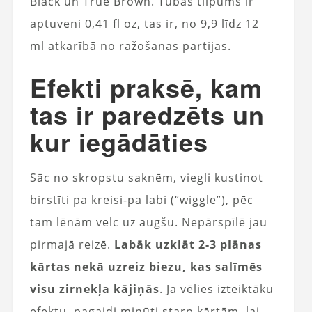
Black un True Brown. Tubas tilpums ir
aptuveni 0,41 fl oz, tas ir, no 9,9 līdz 12
ml atkarībā no ražošanas partijas.
Efekti praksē, kam
tas ir paredzēts un
kur iegādāties
Sāc no skropstu saknēm, viegli kustinot
birstīti pa kreisi-pa labi (“wiggle”), pēc
tam lēnām velc uz augšu. Nepārspīlē jau
pirmajā reizē.
Labāk uzklāt 2-3 plānas
kārtas nekā uzreiz biezu, kas salīmēs
visu zirnekļa kājiņās
. Ja vēlies izteiktāku
efektu, pagaidi minūti starp kārtām, lai