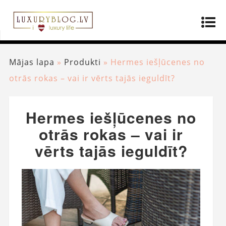
Mājas lapa
»
Produkti
»
Hermes iešļūcenes no
otrās rokas – vai ir vērts tajās ieguldīt?
Hermes iešļūcenes no
otrās rokas – vai ir
vērts tajās ieguldīt?