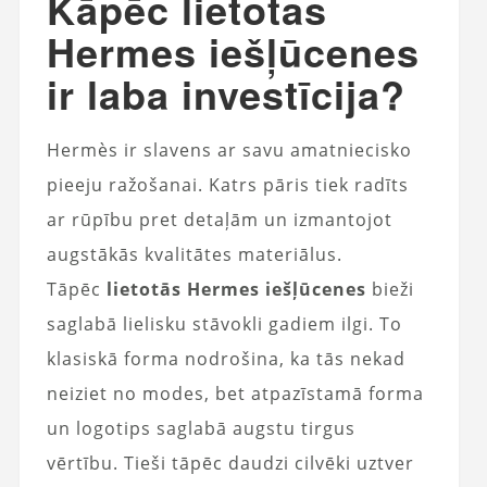
Kāpēc lietotas
Hermes iešļūcenes
ir laba investīcija?
Hermès ir slavens ar savu amatniecisko
pieeju ražošanai. Katrs pāris tiek radīts
ar rūpību pret detaļām un izmantojot
augstākās kvalitātes materiālus.
Tāpēc
lietotās Hermes iešļūcenes
bieži
saglabā lielisku stāvokli gadiem ilgi. To
klasiskā forma nodrošina, ka tās nekad
neiziet no modes, bet atpazīstamā forma
un logotips saglabā augstu tirgus
vērtību. Tieši tāpēc daudzi cilvēki uztver