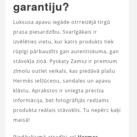
garantiju?
Luksusa apavu iegāde otrreizējā tirgū
prasa piesardzību. Svarīgākais ir
izvēlēties vietu, kur katrs produkts tiek
rūpīgi pārbaudīts gan autentiskuma, gan
stāvokļa ziņā. Pyskaty Zamsz ir premium
zīmolu outlet veikals, kas piedāvā plašu
Hermès iešļūceņu, sandales un apavu
klāstu. Aprakstos ir sniegta precīza
informācija, bet fotogrāfijās redzams
produkta reālais stāvoklis. Tu nepērc kaķi
maisā!