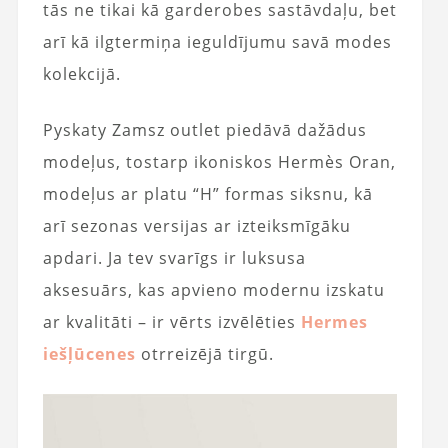
tās ne tikai kā garderobes sastāvdaļu, bet
arī kā ilgtermiņa ieguldījumu savā modes
kolekcijā.
Pyskaty Zamsz outlet piedāvā dažādus
modeļus, tostarp ikoniskos Hermès Oran,
modeļus ar platu “H” formas siksnu, kā
arī sezonas versijas ar izteiksmīgāku
apdari. Ja tev svarīgs ir luksusa
aksesuārs, kas apvieno modernu izskatu
ar kvalitāti – ir vērts izvēlēties
Hermes
iešļūcenes
otrreizējā tirgū.