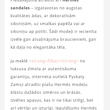
Piedāvājumā atradīsi arī
Hermes
sandales
– izgatavotas no augstas
kvalitātes ādas, ar dekoratīvām
siksniņām, uz smalkas papēža vai ar
siksniņu ap potīti. Šādi modeļi ir iecienīta
izvēle gan atvaļinājuma braucieniem, gan
kā daļa no elegantāka tēla.
Ja meklē
<strong>čības</strong>
no
luksusa zīmola ar autentiskuma
garantiju, interneta outletā Pyskaty
Zamsz atradīsi plašu Hermès modeļu
klāstu dažādos izmēros un krāsās.
Izvēlies apavus, kas ir ne tikai stilīgi, bet
arī vērtīgi un izturīgi. Ieguldījums Hermès