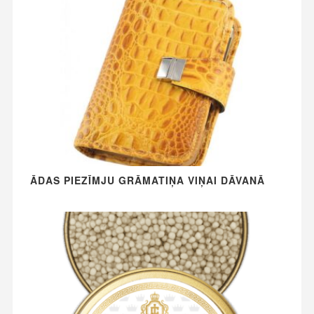
ĀDAS PIEZĪMJU GRĀMATIŅA VIŅAI DĀVANĀ