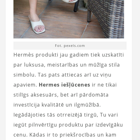
Fot. pexels.com
Hermès produkti jau gadiem tiek uzskatīti
par luksusa, meistarības un mūžīga stila
simbolu. Tas pats attiecas arī uz viņu
apaviem.
Hermes iešļūcenes
ir ne tikai
stilīgs aksesuārs, bet arī pārdomāta
investīcija kvalitātē un ilgmūžībā.
Iegādājoties tās otrreizējā tirgū, Tu vari
iegūt pilnvērtīgu produktu par izdevīgāku
cenu. Kādas ir to priekšrocības un kam