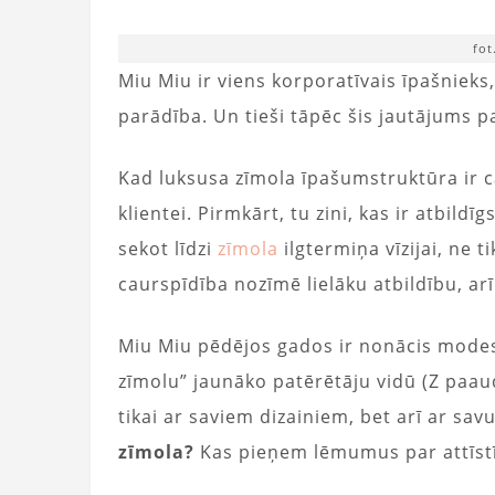
fot
Miu Miu ir viens korporatīvais īpašniek
parādība. Un tieši tāpēc šis jautājums p
Kad luksusa zīmola īpašumstruktūra ir c
klientei. Pirmkārt, tu zini, kas ir atbildīg
sekot līdzi
zīmola
ilgtermiņa vīzijai, ne 
caurspīdība nozīmē lielāku atbildību, arī
Miu Miu pēdējos gados ir nonācis modes
zīmolu” jaunāko patērētāju vidū (Z paaud
tikai ar saviem dizainiem, bet arī ar sav
zīmola?
Kas pieņem lēmumus par attīstī