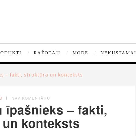
RODUKTI
RAŽOTĀJI
MODE
NEKUSTAMAI
s – fakti, struktūra un konteksts
G
NAV KOMENTĀRU
 īpašnieks – fakti,
 un konteksts