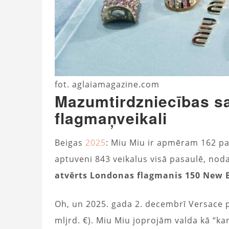
fot. aglaiamagazine.com
Mazumtirdzniecības s
flagmaņveikali
Beigas
2025
: Miu Miu ir apmēram 162 paš
aptuveni 843 veikalus visā pasaulē, no
atvērts Londonas flagmanis 150 New B
Oh, un 2025. gada 2. decembrī Versace 
mljrd. €). Miu Miu joprojām valda kā “kar