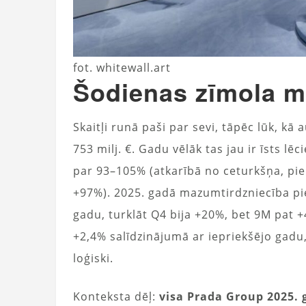
fot. whitewall.art
Šodienas zīmola 
Skaitļi runā paši par sevi, tāpēc lūk, k
753 milj. €. Gadu vēlāk tas jau ir īsts 
par 93–105% (atkarībā no ceturkšņa, pi
+97%). 2025. gadā mazumtirdzniecība pi
gadu, turklāt Q4 bija +20%, bet 9M pat 
+2,4% salīdzinājumā ar iepriekšējo gadu,
loģiski.
Konteksta dēļ:
visa Prada Group 2025. g