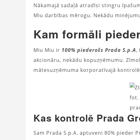
Nākamajā sadaļā atradīsi stingru īpašu
Miu darbības mērogu. Nekādu minējumu, 
Kam formāli piede
Miu Miu ir
100% piederošs Prada S.p.A
,
akcionāru, nekādu kopuzņēmumu. Zīmols
mātesuzņēmuma korporatīvajā kontrolē
fot.
pra
Kas kontrolē Prada G
Sam Prada S.p.A. aptuveni 80% pieder Pra