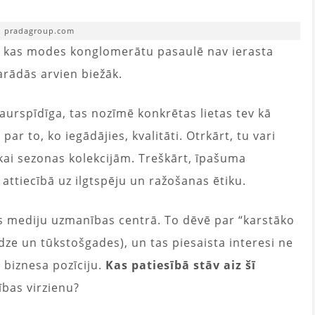
. pradagroup.com
s, kas modes konglomerātu pasaulē nav ierasta
arādās arvien biežāk.
aurspīdīga, tas nozīmē konkrētas lietas tev kā
s par to, ko iegādājies, kvalitāti. Otrkārt, tu vari
tikai sezonas kolekcijām. Treškārt, īpašuma
 attiecībā uz ilgtspēju un ražošanas ētiku.
 mediju uzmanības centrā. To dēvē par “karstāko
ze un tūkstošgades), un tas piesaista interesi ne
u biznesa pozīciju.
Kas patiesībā stāv aiz šī
bas virzienu?