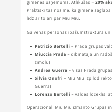
ģimenes uzņēmums. Atlikušās ~
20% akc
Praktiski tas nozīmē, ka ģimene saglabā 
līdz ar to arī pār Miu Miu.
Galvenās personas īpašumstruktūrā un 
Patrizio Bertelli
– Prada grupas val
Miuccia Prada
– dibinātāja un radoš
zīmolu)
Andrea Guerra
– visas Prada grupas
Silvia Onofri
– Miu Miu izpilddirekto
Guerra)
Lorenzo Bertelli
– valdes loceklis, at
Operacionāli Miu Miu izmanto Grupas inf