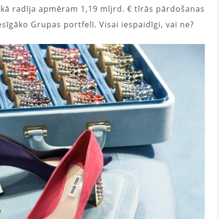
ikā radīja apmēram 1,19 mljrd. € tīrās pārdošanas
īgāko Grupas portfelī. Visai iespaidīgi, vai ne?