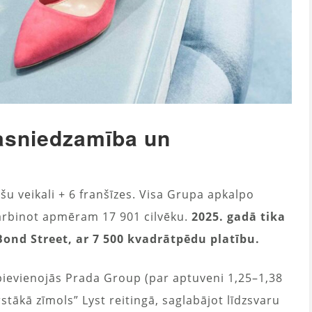
asniedzamība un
u veikali + 6 franšīzes. Visa Grupa apkalpo
darbinot apmēram 17 901 cilvēku.
2025. gadā tika
ond Street, ar 7 500 kvadrātpēdu platību.
pievienojās Prada Group (par aptuveni 1,25–1,38
stākā zīmols” Lyst reitingā, saglabājot līdzsvaru