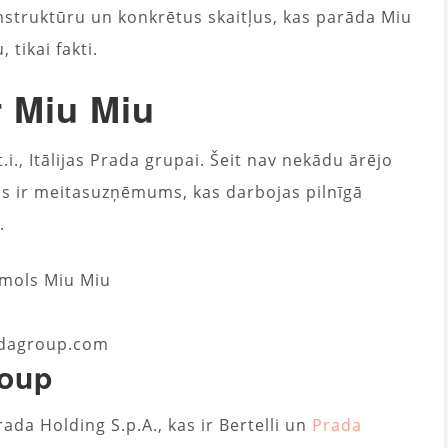
mstruktūru un konkrētus skaitļus, kas parāda Miu
tikai fakti.
r Miu Miu
 t.i., Itālijas Prada grupai. Šeit nav nekādu ārējo
 ir meitasuzņēmums, kas darbojas pilnīgā
.
dagroup.com
roup
da Holding S.p.A., kas ir Bertelli un
Prada