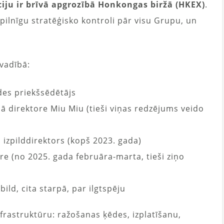
iju ir brīvā apgrozībā Honkongas biržā (HKEX)
.
pilnīgu stratēģisko kontroli pār visu Grupu, un
vadībā:
des priekšsēdētājs
ā direktore Miu Miu (tieši viņas redzējums veido
 izpilddirektors (kopš 2023. gada)
re (no 2025. gada februāra-marta, tieši ziņo
bild, cita starpā, par ilgtspēju
rastruktūru: ražošanas ķēdes, izplatīšanu,