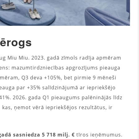
mērogs
ā aug Miu Miu. 2023. gadā zīmols radīja apmēram
lēciens: mazumtirdzniecības apgrozījums pieauga
emēram, Q3 deva +105%, bet pirmie 9 mēneši
eauga par +35% salīdzinājumā ar iepriekšējo
+41%. 2026. gada Q1 pieaugums palēninājās līdz
 kas, ņemot vērā iepriekšējos rezultātus, ir
adā sasniedza 5 718 milj. €
tīros ieņēmumus.