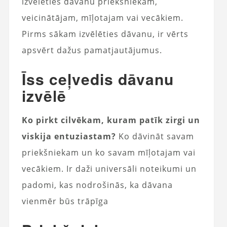
izvēlēties dāvanu priekšniekam,
veicinātājam, mīļotajam vai vecākiem.
Pirms sākam izvēlēties dāvanu, ir vērts
apsvērt dažus pamatjautājumus.
Īss ceļvedis dāvanu
izvēlē
Ko pirkt cilvēkam, kuram patīk zirgi un
viskija entuziastam?
Ko dāvināt savam
priekšniekam un ko savam mīļotajam vai
vecākiem. Ir daži universāli noteikumi un
padomi, kas nodrošinās, ka dāvana
vienmēr būs trāpīga