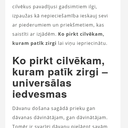
cilvēkus pavadījusi gadsimtiem ilgi,
izpaužas kā nepieciešamība ieskauj sevi
ar piederumiem un priekšmetiem, kas
saistīti ar izjādēm.
Ko pirkt cilvēkam,
kuram patīk zirgi
lai viņu iepriecinātu.
Ko pirkt cilvēkam,
kuram patīk zirgi –
universālas
iedvesmas
Dāvanu došana sagādā prieku gan
dāvanas dāvinātājam, gan dāvinātājam.
Tomēr ir svarīgi dāvanu pielāgot savām