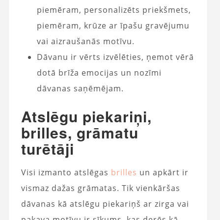
piemēram, personalizēts priekšmets,
piemēram, krūze ar īpašu gravējumu
vai aizraušanās motīvu.
Dāvanu ir vērts izvēlēties, ņemot vērā
dotā brīža emocijas un nozīmi
dāvanas saņēmējam.
Atslēgu piekariņi,
brilles, grāmatu
turētāji
Visi izmanto atslēgas
brilles
un apkārt ir
vismaz dažas grāmatas. Tik vienkāršas
dāvanas kā atslēgu piekariņš ar zirga vai
pakava motīvu ir sīkums, kas derēs kā