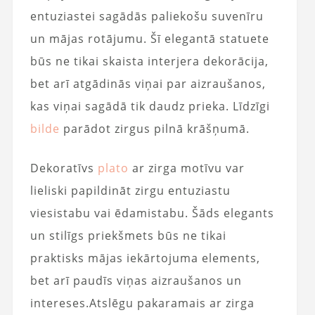
entuziastei sagādās paliekošu suvenīru
un mājas rotājumu. Šī elegantā statuete
būs ne tikai skaista interjera dekorācija,
bet arī atgādinās viņai par aizraušanos,
kas viņai sagādā tik daudz prieka. Līdzīgi
bilde
parādot zirgus pilnā krāšņumā.
Dekoratīvs
plato
ar zirga motīvu var
lieliski papildināt zirgu entuziastu
viesistabu vai ēdamistabu. Šāds elegants
un stilīgs priekšmets būs ne tikai
praktisks mājas iekārtojuma elements,
bet arī paudīs viņas aizraušanos un
intereses.Atslēgu pakaramais ar zirga