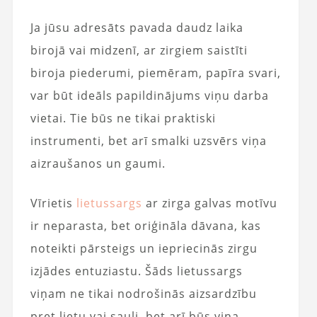
Ja jūsu adresāts pavada daudz laika
birojā vai midzenī, ar zirgiem saistīti
biroja piederumi, piemēram, papīra svari,
var būt ideāls papildinājums viņu darba
vietai. Tie būs ne tikai praktiski
instrumenti, bet arī smalki uzsvērs viņa
aizraušanos un gaumi.
Vīrietis
lietussargs
ar zirga galvas motīvu
ir neparasta, bet oriģināla dāvana, kas
noteikti pārsteigs un iepriecinās zirgu
izjādes entuziastu. Šāds lietussargs
viņam ne tikai nodrošinās aizsardzību
pret lietu vai sauli, bet arī būs viņa