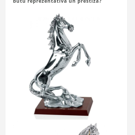
būtu reprezentatīva un prestiža?