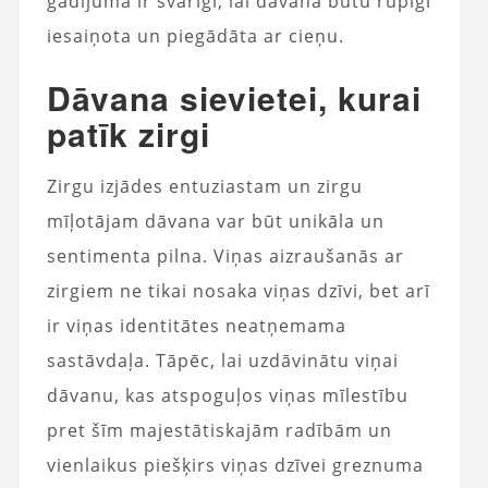
gadījumā ir svarīgi, lai dāvana būtu rūpīgi
iesaiņota un piegādāta ar cieņu.
Dāvana sievietei, kurai
patīk zirgi
Zirgu izjādes entuziastam un zirgu
mīļotājam dāvana var būt unikāla un
sentimenta pilna. Viņas aizraušanās ar
zirgiem ne tikai nosaka viņas dzīvi, bet arī
ir viņas identitātes neatņemama
sastāvdaļa. Tāpēc, lai uzdāvinātu viņai
dāvanu, kas atspoguļos viņas mīlestību
pret šīm majestātiskajām radībām un
vienlaikus piešķirs viņas dzīvei greznuma