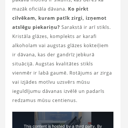
mazāk oficiāla dāvana.
Ko pirkt
cilvēkam, kuram patīk zirgi, izņemot
atslēgu piekariņu?
Sarakstā ir arī stikls.
Kristāla glāzes, komplekts ar karafi
alkoholam vai augstas glāzes kokteiļiem
ir dāvana, kas der gandrīz jebkurā
situācijā. Augstas kvalitātes stikls
vienmēr ir labā gaumē. Rotājums ar zirga
vai izjādes motīvu uzsvērs mūsu
ieguldījumu dāvanas izvēlē un padarīs
redzamus mūsu centienus.
This content is hosted by a third party. By