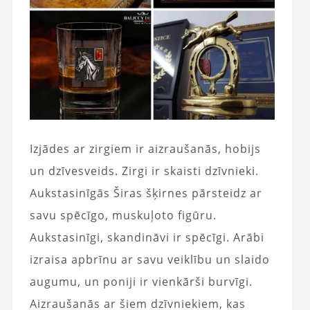
Izjādes ar zirgiem ir aizraušanās, hobijs
un dzīvesveids. Zirgi ir skaisti dzīvnieki.
Aukstasinīgās Širas šķirnes pārsteidz ar
savu spēcīgo, muskuļoto figūru.
Aukstasinīgi, skandināvi ir spēcīgi. Arābi
izraisa apbrīnu ar savu veiklību un slaido
augumu, un poniji ir vienkārši burvīgi.
Aizraušanās ar šiem dzīvniekiem, kas