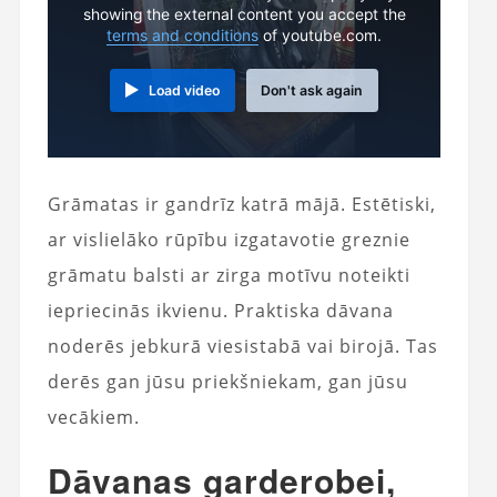
showing the external content you accept the
terms and conditions
of youtube.com.
Load video
Don't ask again
Grāmatas ir gandrīz katrā mājā. Estētiski,
ar vislielāko rūpību izgatavotie greznie
grāmatu balsti ar zirga motīvu noteikti
iepriecinās ikvienu. Praktiska dāvana
noderēs jebkurā viesistabā vai birojā. Tas
derēs gan jūsu priekšniekam, gan jūsu
vecākiem.
Dāvanas garderobei,