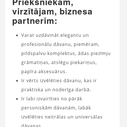
Priekšniekam,
virzītājam, biznesa
partnerim:
Varat uzdāvināt elegantu un
profesionālu dāvanu, piemēram,
pildspalvu komplektus, ādas piezīmju
grāmatiņas, atslēgu piekariņus,
papīra aksesuārus.
Ir vērts izvēlēties dāvanu, kas ir
praktiska un noderīga darbā.
Ir labi izvairīties no pārāk
personiskām dāvanām, labāk
izvēlēties neitrālas un universālas
dāvanas.