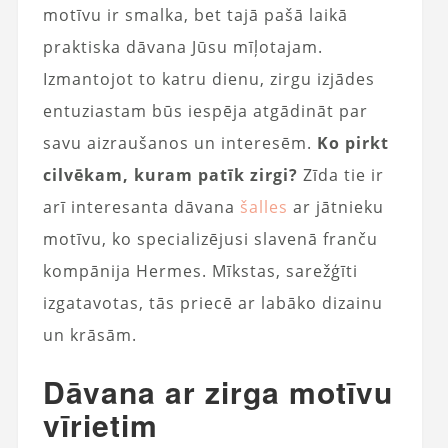
motīvu ir smalka, bet tajā pašā laikā
praktiska dāvana Jūsu mīļotajam.
Izmantojot to katru dienu, zirgu izjādes
entuziastam būs iespēja atgādināt par
savu aizraušanos un interesēm.
Ko pirkt
cilvēkam, kuram patīk zirgi?
Zīda tie ir
arī interesanta dāvana
šalles
ar jātnieku
motīvu, ko specializējusi slavenā franču
kompānija Hermes. Mīkstas, sarežģīti
izgatavotas, tās priecē ar labāko dizainu
un krāsām.
Dāvana ar zirga motīvu
vīrietim