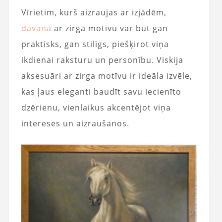
Vīrietim, kurš aizraujas ar izjādēm,
dāvana
ar zirga motīvu var būt gan
praktisks, gan stilīgs, piešķirot viņa
ikdienai raksturu un personību. Viskija
aksesuāri ar zirga motīvu ir ideāla izvēle,
kas ļaus eleganti baudīt savu iecienīto
dzērienu, vienlaikus akcentējot viņa
intereses un aizraušanos.