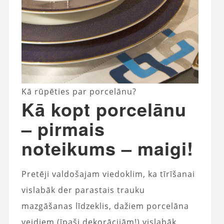
Kā rūpēties par porcelānu?
Kā kopt porcelānu
– pirmais
noteikums – maigi!
Pretēji valdošajam viedoklim, ka tīrīšanai
vislabāk der parastais trauku
mazgāšanas līdzeklis, dažiem porcelāna
veidiem (īpaši dekorācijām!) vislabāk