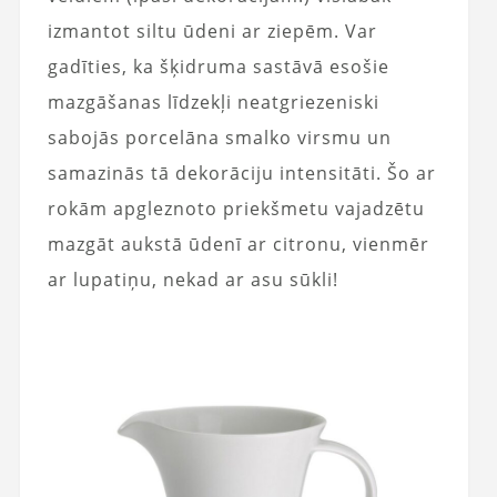
izmantot siltu ūdeni ar ziepēm. Var
gadīties, ka šķidruma sastāvā esošie
mazgāšanas līdzekļi neatgriezeniski
sabojās porcelāna smalko virsmu un
samazinās tā dekorāciju intensitāti. Šo ar
rokām apgleznoto priekšmetu vajadzētu
mazgāt aukstā ūdenī ar citronu, vienmēr
ar lupatiņu, nekad ar asu sūkli!