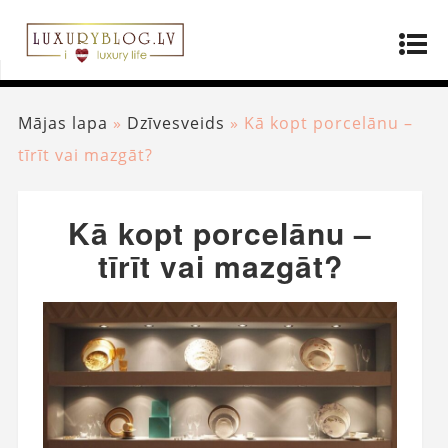
Mājas lapa
»
Dzīvesveids
»
Kā kopt porcelānu –
tīrīt vai mazgāt?
Kā kopt porcelānu –
tīrīt vai mazgāt?