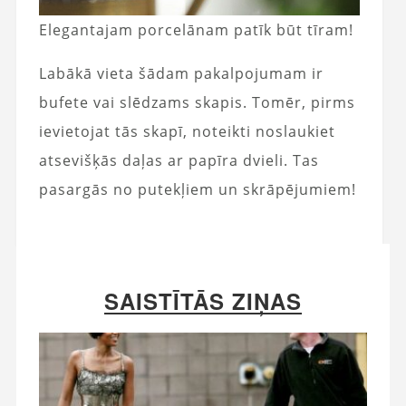
Elegantajam porcelānam patīk būt tīram!
Labākā vieta šādam pakalpojumam ir
bufete vai slēdzams skapis. Tomēr, pirms
ievietojat tās skapī, noteikti noslaukiet
atsevišķās daļas ar papīra dvieli. Tas
pasargās no putekļiem un skrāpējumiem!
SAISTĪTĀS ZIŅAS