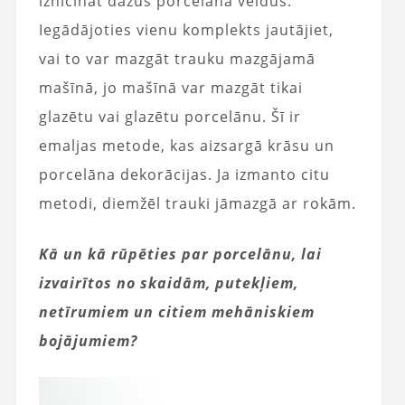
iznīcināt dažus porcelāna veidus.
Iegādājoties vienu komplekts jautājiet,
vai to var mazgāt trauku mazgājamā
mašīnā, jo mašīnā var mazgāt tikai
glazētu vai glazētu porcelānu. Šī ir
emaljas metode, kas aizsargā krāsu un
porcelāna dekorācijas. Ja izmanto citu
metodi, diemžēl trauki jāmazgā ar rokām.
Kā un kā rūpēties par porcelānu, lai
izvairītos no skaidām, putekļiem,
netīrumiem un citiem mehāniskiem
bojājumiem?