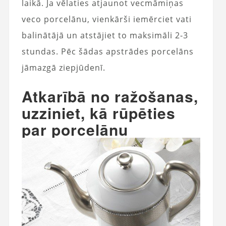
laikā. Ja vēlaties atjaunot vecmāmiņas
veco porcelānu, vienkārši iemērciet vati
balinātājā un atstājiet to maksimāli 2-3
stundas. Pēc šādas apstrādes porcelāns
jāmazgā ziepjūdenī.
Atkarībā no ražošanas,
uzziniet, kā rūpēties
par porcelānu