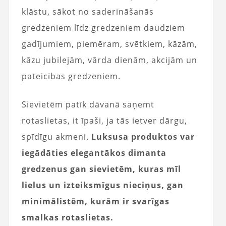
klāstu, sākot no saderināšanās
gredzeniem līdz gredzeniem daudziem
gadījumiem, piemēram, svētkiem, kāzām,
kāzu jubilejām, vārda dienām, akcijām un
pateicības gredzeniem.
Sievietēm patīk dāvanā saņemt
rotaslietas, it īpaši, ja tās ietver dārgu,
spīdīgu akmeni.
Luksusa produktos var
iegādāties elegantākos dimanta
gredzenus gan sievietēm, kuras mīl
lielus un izteiksmīgus nieciņus, gan
minimālistēm, kurām ir svarīgas
smalkas rotaslietas.