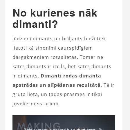
No kurienes nāk
dimanti?
Jēdzieni dimants un briljants bieži tiek
lietoti kā sinonīmi caurspīdīgiem
dārgakmeņiem rotaslietās. Tomēr ne
katrs dimants ir izcils, bet katrs dimants
ir dimants.
Dimanti rodas dimanta
apstrādes un slīpēšanas rezultātā
. Tā ir
grūta lieta, un tādas prasmes ir tikai
juveliermeistariem.
This content is hosted by a third party. By