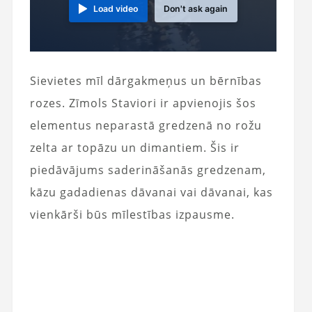
Load video
Don't ask again
Sievietes mīl dārgakmeņus un bērnības
rozes. Zīmols Staviori ir apvienojis šos
elementus neparastā gredzenā no rožu
zelta ar topāzu un dimantiem. Šis ir
piedāvājums saderināšanās gredzenam,
kāzu gadadienas dāvanai vai dāvanai, kas
vienkārši būs mīlestības izpausme.