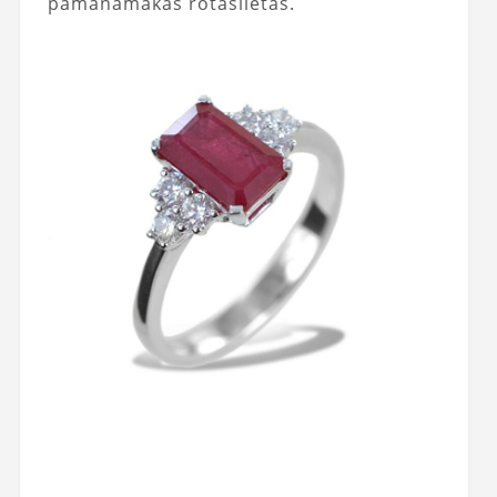
pamanāmākas rotaslietas.