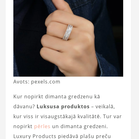
Avots: pexels.com
Kur nopirkt dimanta gredzenu kā
dāvanu?
Luksusa produktos
– veikalā,
kur viss ir visaugstākajā kvalitātē. Tur var
nopirkt
pērles
un dimanta gredzeni.
Luxury Products piedāvā plašu preču