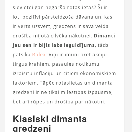
sievietei gan negaršo rotaslietas? Šī ir
ļoti pozitīvi pārsteidzoša dāvana un, kas
ir vērts uzsvērt, gredzens ir sava veida
drošība mīļotā cilvēka nākotnei.
Dimanti
jau sen ir bijis labs ieguldījums
, tāds
pats kā
Rolex
. Viņi ir imūni pret akciju
tirgus krahiem, pasaules notikumu
izraisītu inflāciju un citiem ekonomiskiem
faktoriem. Tāpēc rotaslietas un dimanta
gredzeni ir ne tikai mīlestības izpausme,
bet arī rūpes un drošība par nākotni.
Klasiski dimanta
gredzeni