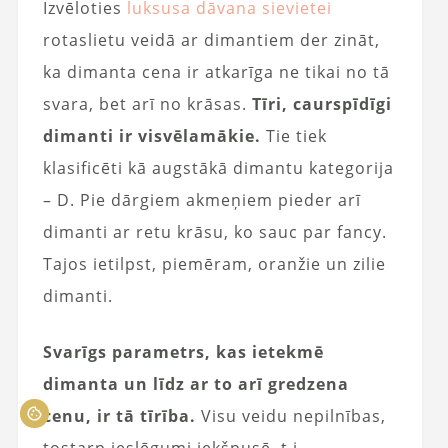
Izvēloties
luksusa dāvana sievietei
rotaslietu veidā ar dimantiem der zināt,
ka dimanta cena ir atkarīga ne tikai no tā
svara, bet arī no krāsas.
Tīri, caurspīdīgi
dimanti ir visvēlamākie.
Tie tiek
klasificēti kā augstākā dimantu kategorija
– D. Pie dārgiem akmeņiem pieder arī
dimanti ar retu krāsu, ko sauc par fancy.
Tajos ietilpst, piemēram, oranžie un zilie
dimanti.
Svarīgs parametrs, kas ietekmē
dimanta un līdz ar to arī gredzena
cenu, ir tā tīrība.
Visu veidu nepilnības,