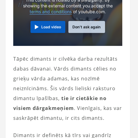
showing the external content you accept the
terms and conditions
of youtube.com.
Load video
Don't ask again
Tāpēc dimants ir cilvēka darba rezultāts
dabas dāvanai. Vārds dimants cēlies no
grieķu vārda adamas, kas nozīmē
neiznīcināms. Šis vārds lieliski raksturo
dimantu īpašības,
tie ir cietākie no
visiem dārgakmeņiem
. Vienīgais, kas var
saskrāpēt dimantu, ir cits dimants.
Dimants ir definēts kā tīrs vai gandrīz