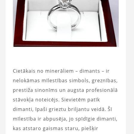
Cietākais no minerāliem – dimants – ir
nelokāmas mīlestības simbols, greznības,
prestiža sinonīms un augsta profesionālā
stāvokļa noteicējs. Sievietēm patīk
dimanti, īpaši grieztu briljantu veidā. Šī
mīlestība ir abpusēja, jo spīdīgie dimanti,
kas atstaro gaismas staru, piešķir