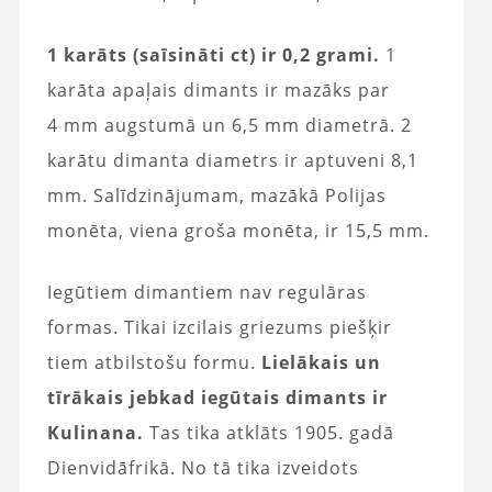
1 karāts (saīsināti ct) ir 0,2 grami.
1
karāta apaļais dimants ir mazāks par
4 mm augstumā un 6,5 mm diametrā. 2
karātu dimanta diametrs ir aptuveni 8,1
mm. Salīdzinājumam, mazākā Polijas
monēta, viena groša monēta, ir 15,5 mm.
Iegūtiem dimantiem nav regulāras
formas. Tikai izcilais griezums piešķir
tiem atbilstošu formu.
Lielākais un
tīrākais jebkad iegūtais dimants ir
Kulinana.
Tas tika atklāts 1905. gadā
Dienvidāfrikā. No tā tika izveidots