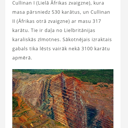
Cullinan I (Lielā Āfrikas zvaigzne), kura
masa pārsniedz 530 karātus, un Cullinan
II (Āfrikas otrā zvaigzne) ar masu 317
karātu. Tie ir daļa no Lielbritānijas
karaliskās zīmotnes. Sākotnējais izraktais
gabals tika lēsts vairāk nekā 3100 karātu
apmērā.