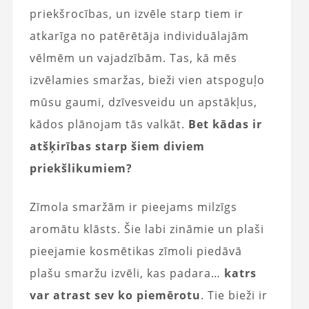
priekšrocības, un izvēle starp tiem ir
atkarīga no patērētāja individuālajām
vēlmēm un vajadzībām. Tas, kā mēs
izvēlamies smaržas, bieži vien atspoguļo
mūsu gaumi, dzīvesveidu un apstākļus,
kādos plānojam tās valkāt.
Bet kādas ir
atšķirības starp šiem diviem
priekšlikumiem?
Zīmola smaržām ir pieejams milzīgs
aromātu klāsts. Šie labi zināmie un plaši
pieejamie kosmētikas zīmoli piedāvā
plašu smaržu izvēli, kas padara…
katrs
var atrast sev ko piemērotu
. Tie bieži ir