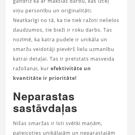
gandrīz kā ar mākslas darbu, kas izceļ
viņu personību un oriģinalitāti.
Neatkarīgi no tā, ka tie tiek ražoti nelielos
daudzumos, tie bieži ir roku darbs. Tas
nozīmē, ka katra pudele ir unikāla un
smaržu veidotāji pievērš lielu uzmanību
katrai detaļai. Tas ir pretstats masveida
ražošanai, kur
efektivitāte un
kvantitāte ir prioritāte!
Neparastas
sastāvdaļas
Nišas smaržas ir īsti svētki maņām,
pateicoties unikālajām un neparastajām