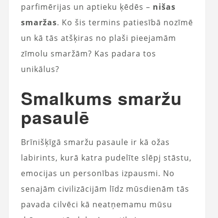
parfimērijas un aptieku ķēdēs –
nišas
smaržas
. Ko šis termins patiesībā nozīmē
un kā tās atšķiras no plaši pieejamām
zīmolu smaržām? Kas padara tos
unikālus?
Smalkums smaržu
pasaulē
Brīnišķīgā smaržu pasaule ir kā ožas
labirints, kurā katra pudelīte slēpj stāstu,
emocijas un personības izpausmi. No
senajām civilizācijām līdz mūsdienām tās
pavada cilvēci kā neatņemamu mūsu