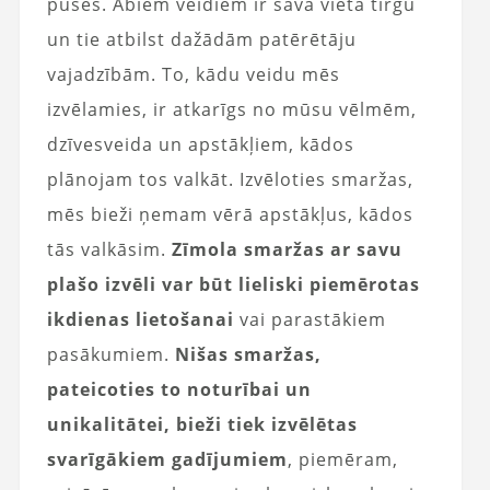
puses. Abiem veidiem ir sava vieta tirgū
un tie atbilst dažādām patērētāju
vajadzībām. To, kādu veidu mēs
izvēlamies, ir atkarīgs no mūsu vēlmēm,
dzīvesveida un apstākļiem, kādos
plānojam tos valkāt. Izvēloties smaržas,
mēs bieži ņemam vērā apstākļus, kādos
tās valkāsim.
Zīmola smaržas ar savu
plašo izvēli var būt lieliski piemērotas
ikdienas lietošanai
vai parastākiem
pasākumiem.
Nišas smaržas,
pateicoties to noturībai un
unikalitātei, bieži tiek izvēlētas
svarīgākiem gadījumiem
, piemēram,