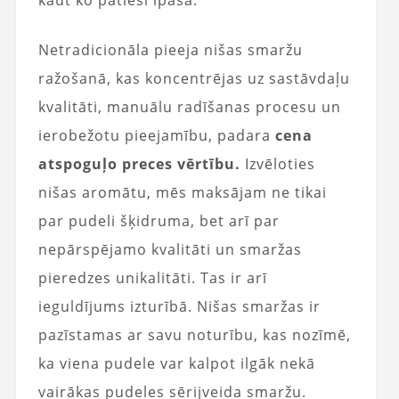
kaut ko patiesi īpašā.
Netradicionāla pieeja nišas smaržu
ražošanā, kas koncentrējas uz sastāvdaļu
kvalitāti, manuālu radīšanas procesu un
ierobežotu pieejamību, padara
cena
atspoguļo preces vērtību.
Izvēloties
nišas aromātu, mēs maksājam ne tikai
par pudeli šķidruma, bet arī par
nepārspējamo kvalitāti un smaržas
pieredzes unikalitāti. Tas ir arī
ieguldījums izturībā. Nišas smaržas ir
pazīstamas ar savu noturību, kas nozīmē,
ka viena pudele var kalpot ilgāk nekā
vairākas pudeles sērijveida smaržu.