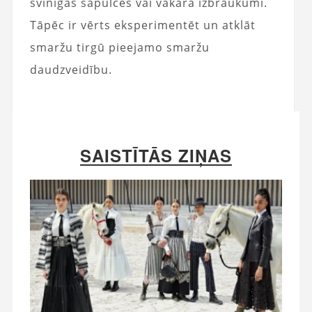
svinīgās sapulces vai vakara izbraukumi.
Tāpēc ir vērts eksperimentēt un atklāt
smaržu tirgū pieejamo smaržu
daudzveidību.
SAISTĪTĀS ZIŅAS