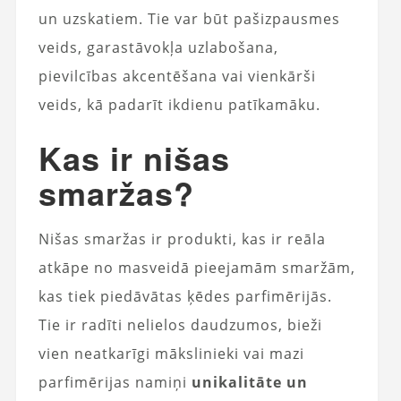
un uzskatiem. Tie var būt pašizpausmes
veids, garastāvokļa uzlabošana,
pievilcības akcentēšana vai vienkārši
veids, kā padarīt ikdienu patīkamāku.
Kas ir nišas
smaržas?
Nišas smaržas ir produkti, kas ir reāla
atkāpe no masveidā pieejamām smaržām,
kas tiek piedāvātas ķēdes parfimērijās.
Tie ir radīti nelielos daudzumos, bieži
vien neatkarīgi mākslinieki vai mazi
parfimērijas namiņi
unikalitāte un