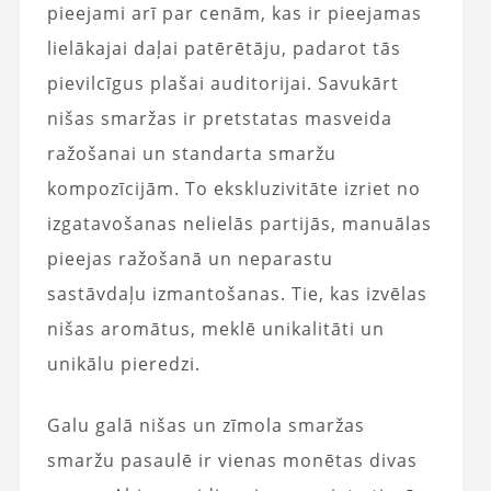
pieejami arī par cenām, kas ir pieejamas
lielākajai daļai patērētāju, padarot tās
pievilcīgus plašai auditorijai. Savukārt
nišas smaržas ir pretstatas masveida
ražošanai un standarta smaržu
kompozīcijām. To ekskluzivitāte izriet no
izgatavošanas nelielās partijās, manuālas
pieejas ražošanā un neparastu
sastāvdaļu izmantošanas. Tie, kas izvēlas
nišas aromātus, meklē unikalitāti un
unikālu pieredzi.
Galu galā nišas un zīmola smaržas
smaržu pasaulē ir vienas monētas divas