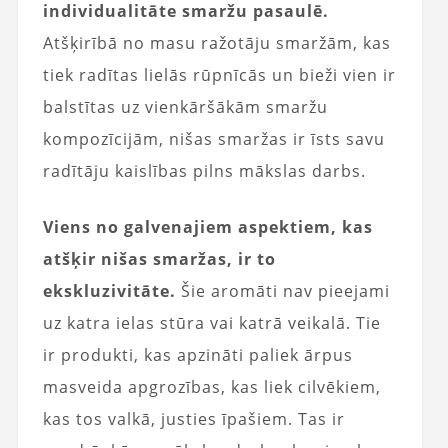
individualitāte smaržu pasaulē.
Atšķirībā no masu ražotāju smaržām, kas
tiek radītas lielās rūpnīcās un bieži vien ir
balstītas uz vienkāršākām smaržu
kompozīcijām, nišas smaržas ir īsts savu
radītāju kaislības pilns mākslas darbs.
Viens no galvenajiem aspektiem, kas
atšķir nišas smaržas, ir to
ekskluzivitāte.
Šie aromāti nav pieejami
uz katra ielas stūra vai katrā veikalā. Tie
ir produkti, kas apzināti paliek ārpus
masveida apgrozības, kas liek cilvēkiem,
kas tos valkā, justies īpašiem. Tas ir