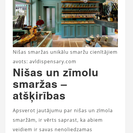
Nišas smaržas unikālu smaržu cienītājiem
avots: avldispensary.com
Nišas un zīmolu
smaržas –
atšķirības
Apsverot jautājumu par nišas un zīmola
smaržām, ir vērts saprast, ka abiem
veidiem ir savas nenoliedzamas