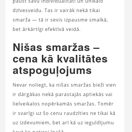
paust savu individualitāti un unikālo
dzīvesveidu. Tas ir vairāk nekā tikai
smarža — tā ir sevis izpausme smalkā,
bet ārkārtīgi efektīvā veidā.
Nišas smaržas –
cena kā kvalitātes
atspoguļojums
Nevar noliegt, ka nišas smaržas bieži vien
ir dārgākas nekā parastajās aptiekās vai
lielveikalos nopērkamās smaržas. Tomēr
ir svarīgi uz šo cenu raudzīties ne tikai kā
uz izdevumiem, bet arī kā uz ieguldījumu