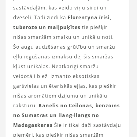
sastāvdaļām, kas veido viņu sirdi un
dvēseli. Tādi ziedi kā
Florentyna īrisi,
tuberoze un maijpuķītes
tie piešķir
nišas smaržām smalku un unikālu noti.
Šo augu audzēšanas grūtību un smaržu
eļļu iegūšanas izmaksu dēļ šīs smaržas
kļūst unikālas. Neatkarīgi smaržu
veidotāji bieži izmanto eksotiskas
garšvielas un ēteriskās eļļas, kas piešķir
nišas aromātiem dziļumu un unikālu
raksturu.
Kanēlis no Ceilonas, benzoīns
no Sumatras un ilang-ilangs no
Madagaskaras
Šie ir tikai daži sastāvdaļu
piemēri, kas piešķir nišas smaržām