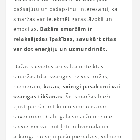
pašsajūtu un pašapziņu. Interesanti, ka
smaržas var ietekmēt garastāvokli un
emocijas.
Dažām smaržām ir
relaksējošas īpašības, savukārt citas
var dot enerģiju un uzmundrināt.
Dažas sievietes arī valkā noteiktas
smaržas tikai svarīgos dzīves brīžos,
piemēram,
kāzas, svinīgi pasākumi vai
svarīgas tikšanās.
Šīs smaržas bieži
kļūst par šo notikumu simboliskiem
suvenīriem. Galu galā smaržu nozīme
sievietēm var būt ļoti individuāla un
atkarīga no viņu pašu pieredzes, vēlmēm