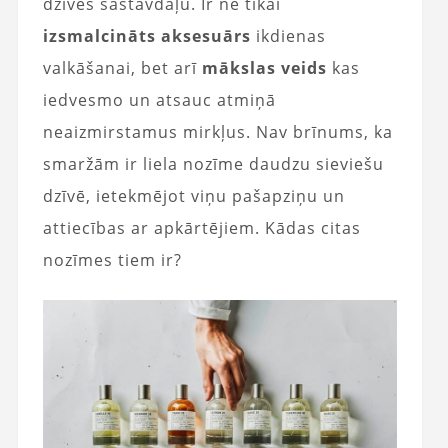
dzīves sastāvdaļu. Ir ne tikai
izsmalcināts aksesuārs
ikdienas
valkāšanai, bet arī
mākslas veids
kas
iedvesmo un atsauc atmiņā
neaizmirstamus mirkļus. Nav brīnums, ka
smaržām ir liela nozīme daudzu sieviešu
dzīvē, ietekmējot viņu pašapziņu un
attiecības ar apkārtējiem. Kādas citas
nozīmes tiem ir?