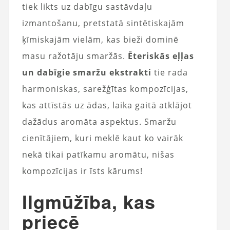
tiek likts uz dabīgu sastāvdaļu
izmantošanu, pretstatā sintētiskajām
ķīmiskajām vielām, kas bieži dominē
masu ražotāju smaržās.
Ēteriskās eļļas
un dabīgie smaržu ekstrakti
tie rada
harmoniskas, sarežģītas kompozīcijas,
kas attīstās uz ādas, laika gaitā atklājot
dažādus aromāta aspektus. Smaržu
cienītājiem, kuri meklē kaut ko vairāk
nekā tikai patīkamu aromātu, nišas
kompozīcijas ir īsts kārums!
Ilgmūžība, kas
priecē