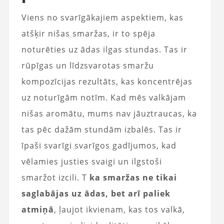
Viens no svarīgākajiem aspektiem, kas
atšķir nišas smaržas, ir to spēja
noturēties uz ādas ilgas stundas. Tas ir
rūpīgas un līdzsvarotas smaržu
kompozīcijas rezultāts, kas koncentrējas
uz noturīgām notīm. Kad mēs valkājam
nišas aromātu, mums nav jāuztraucas, ka
tas pēc dažām stundām izbalēs. Tas ir
īpaši svarīgi svarīgos gadījumos, kad
vēlamies justies svaigi un ilgstoši
smaržot izcili. T
ka smaržas ne tikai
saglabājas uz ādas, bet arī paliek
atmiņā
, ļaujot ikvienam, kas tos valkā,