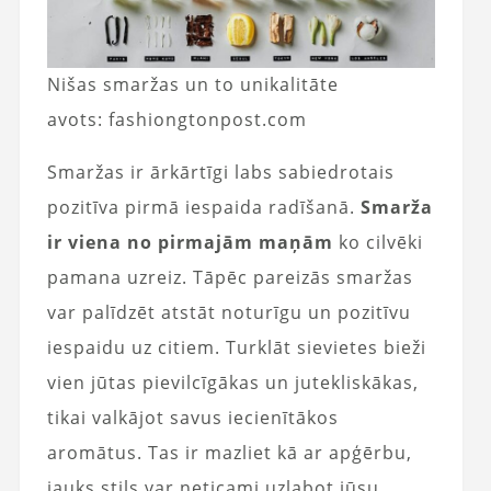
Nišas smaržas un to unikalitāte
avots: fashiongtonpost.com
Smaržas ir ārkārtīgi labs sabiedrotais
pozitīva pirmā iespaida radīšanā.
Smarža
ir viena no pirmajām maņām
ko cilvēki
pamana uzreiz. Tāpēc pareizās smaržas
var palīdzēt atstāt noturīgu un pozitīvu
iespaidu uz citiem. Turklāt sievietes bieži
vien jūtas pievilcīgākas un jutekliskākas,
tikai valkājot savus iecienītākos
aromātus. Tas ir mazliet kā ar apģērbu,
jauks stils var neticami uzlabot jūsu