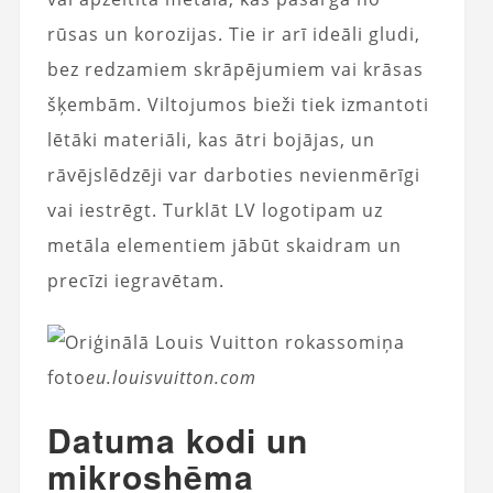
rūsas un korozijas. Tie ir arī ideāli gludi,
bez redzamiem skrāpējumiem vai krāsas
šķembām. Viltojumos bieži tiek izmantoti
lētāki materiāli, kas ātri bojājas, un
rāvējslēdzēji var darboties nevienmērīgi
vai iestrēgt. Turklāt LV logotipam uz
metāla elementiem jābūt skaidram un
precīzi iegravētam.
foto
eu.louisvuitton.com
Datuma kodi un
mikroshēma