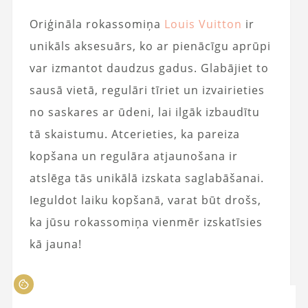
Oriģināla rokassomiņa
Louis Vuitton
ir
unikāls aksesuārs, ko ar pienācīgu aprūpi
var izmantot daudzus gadus. Glabājiet to
sausā vietā, regulāri tīriet un izvairieties
no saskares ar ūdeni, lai ilgāk izbaudītu
tā skaistumu. Atcerieties, ka pareiza
kopšana un regulāra atjaunošana ir
atslēga tās unikālā izskata saglabāšanai.
Ieguldot laiku kopšanā, varat būt drošs,
ka jūsu rokassomiņa vienmēr izskatīsies
kā jauna!