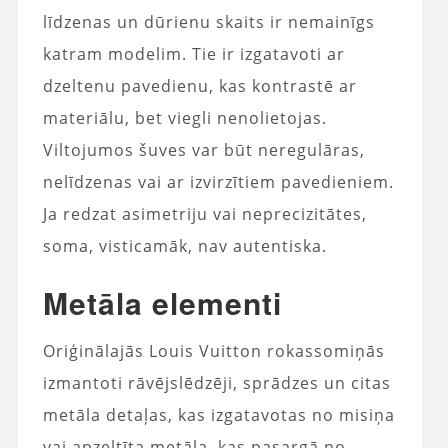
līdzenas un dūrienu skaits ir nemainīgs
katram modelim. Tie ir izgatavoti ar
dzeltenu pavedienu, kas kontrastē ar
materiālu, bet viegli nenolietojas.
Viltojumos šuves var būt neregulāras,
nelīdzenas vai ar izvirzītiem pavedieniem.
Ja redzat asimetriju vai neprecizitātes,
soma, visticamāk, nav autentiska.
Metāla elementi
Oriģinālajās Louis Vuitton rokassomiņās
izmantoti rāvējslēdzēji, sprādzes un citas
metāla detaļas, kas izgatavotas no misiņa
vai apzeltīta metāla, kas pasargā no