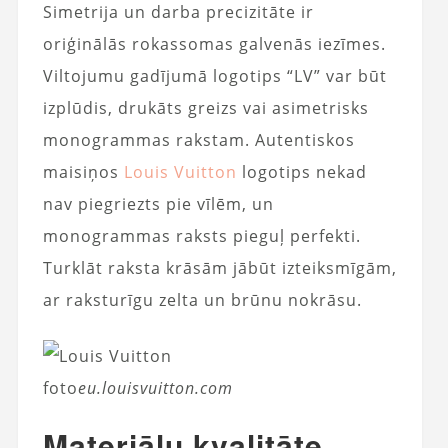
Simetrija un darba precizitāte ir
oriģinālās rokassomas galvenās iezīmes.
Viltojumu gadījumā logotips “LV” var būt
izplūdis, drukāts greizs vai asimetrisks
monogrammas rakstam. Autentiskos
maisiņos
Louis Vuitton
logotips nekad
nav piegriezts pie vīlēm, un
monogrammas raksts pieguļ perfekti.
Turklāt raksta krāsām jābūt izteiksmīgām,
ar raksturīgu zelta un brūnu nokrāsu.
foto
eu.louisvuitton.com
Materiālu kvalitāte