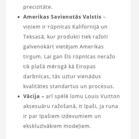
precizitāte.
Amerikas Savienotās Valstis
–
viņiem ir rūpnīcas Kalifornijā un
Teksasā, kur produkti tiek ražoti
galvenokārt vietējam Amerikas
tirgum. Lai gan šīs rūpnīcas neražo
tik plašā mērogā kā Eiropas
darbnīcas, tās uztur vienādus
kvalitātes standartus un procesus.
Vācija –
arī spēlē lomu Louis Vuitton
aksesuāru ražošanā, it īpaši, ja runa
ir par īpašiem izdevumiem un
ekskluzīvākiem modeļiem.