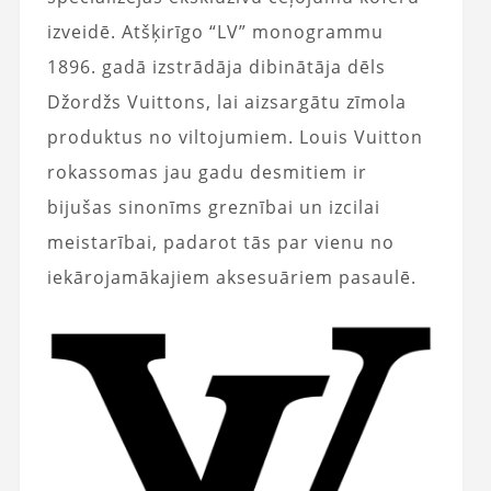
izveidē. Atšķirīgo “LV” monogrammu
1896. gadā izstrādāja dibinātāja dēls
Džordžs Vuittons, lai aizsargātu zīmola
produktus no viltojumiem. Louis Vuitton
rokassomas jau gadu desmitiem ir
bijušas sinonīms greznībai un izcilai
meistarībai, padarot tās par vienu no
iekārojamākajiem aksesuāriem pasaulē.