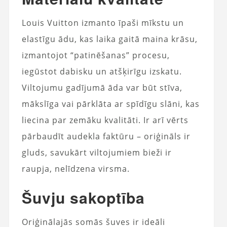
Louis Vuitton izmanto īpaši mīkstu un
elastīgu ādu, kas laika gaitā maina krāsu,
izmantojot “patinēšanas” procesu,
iegūstot dabisku un atšķirīgu izskatu.
Viltojumu gadījumā āda var būt stīva,
mākslīga vai pārklāta ar spīdīgu slāni, kas
liecina par zemāku kvalitāti. Ir arī vērts
pārbaudīt audekla faktūru – oriģināls ir
gluds, savukārt viltojumiem bieži ir
raupja, nelīdzena virsma.
Šuvju sakoptība
Oriģinālajās somās šuves ir ideāli