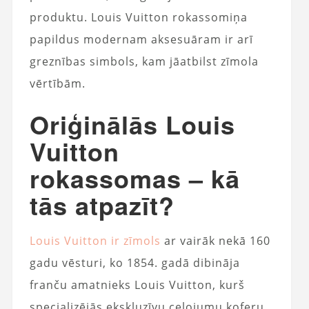
produktu. Louis Vuitton rokassomiņa
papildus modernam aksesuāram ir arī
greznības simbols, kam jāatbilst zīmola
vērtībām.
Oriģinālās Louis
Vuitton
rokassomas – kā
tās atpazīt?
Louis Vuitton ir zīmols
ar vairāk nekā 160
gadu vēsturi, ko 1854. gadā dibināja
franču amatnieks Louis Vuitton, kurš
specializējās ekskluzīvu ceļojumu koferu