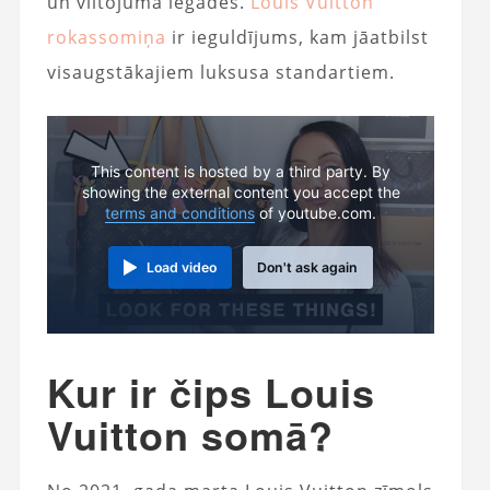
un viltojuma iegādes.
Louis Vuitton
rokassomiņa
ir ieguldījums, kam jāatbilst
visaugstākajiem luksusa standartiem.
This content is hosted by a third party. By
showing the external content you accept the
terms and conditions
of youtube.com.
Load video
Don't ask again
Kur ir čips Louis
Vuitton somā?