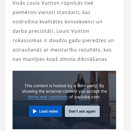
Visās Louis Vuitton rūpnīcās tiek
piemēroti vienoti standarti, kas
nodrošina kvalitātes konsekvenci un
darba precizitāti. Louis Vuitton
rokassomas ir daudzu gadu pieredzes un
aizraušanās ar meistarību rezultāts, kas
nav mainījies kopš zīmola dibināšanas.
This content is hosted by a third party. By
showing the external content you accept the
terms and conditions
of youtube.com.
Load video
Don't ask again