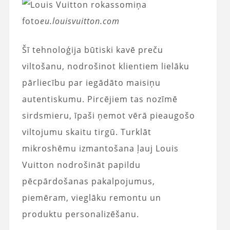
foto
eu.louisvuitton.com
Šī tehnoloģija būtiski kavē preču
viltošanu, nodrošinot klientiem lielāku
pārliecību par iegādāto maisiņu
autentiskumu. Pircējiem tas nozīmē
sirdsmieru, īpaši ņemot vērā pieaugošo
viltojumu skaitu tirgū. Turklāt
mikroshēmu izmantošana ļauj Louis
Vuitton nodrošināt papildu
pēcpārdošanas pakalpojumus,
piemēram, vieglāku remontu un
produktu personalizēšanu.