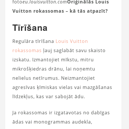
foto
eu.louisvuitton.com
Oriģinālās Louis
Vuitton rokassomas – kā tās atpazīt?
Tīrīšana
Regulāra tīrīšana
Louis Vuitton
rokassomas
ļauj saglabāt savu skaisto
izskatu. Izmantojiet mīkstu, mitru
mikrošķiedras drānu, lai noņemtu
nelielus netīrumus. Neizmantojiet
agresīvas ķīmiskas vielas vai mazgāšanas
līdzekļus, kas var sabojāt ādu.
Ja rokassomas ir izgatavotas no dabīgas
ādas vai monogrammas audekla,