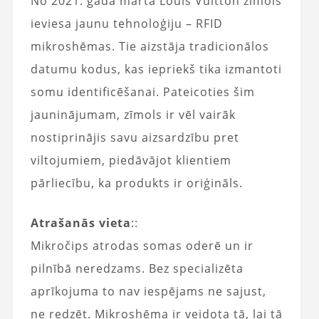
No 2021. gada marta Louis Vuitton zīmols
ieviesa jaunu tehnoloģiju – RFID
mikroshēmas. Tie aizstāja tradicionālos
datumu kodus, kas iepriekš tika izmantoti
somu identificēšanai. Pateicoties šim
jauninājumam, zīmols ir vēl vairāk
nostiprinājis savu aizsardzību pret
viltojumiem, piedāvājot klientiem
pārliecību, ka produkts ir oriģināls.
Atrašanās vieta
::
Mikročips atrodas somas oderē un ir
pilnībā neredzams. Bez specializēta
aprīkojuma to nav iespējams ne sajust,
ne redzēt. Mikroshēma ir veidota tā, lai tā