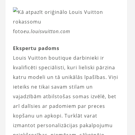
foto
eu.louisvuitton.com
Ekspertu padoms
Louis Vuitton boutique darbinieki ir
kvalificēti speciālisti, kuri lieliski pārzina
katru modeli un tā unikālās īpašības. Viņi
ieteiks ne tikai savam stilam un
vajadzībām atbilstošas ​​somas izvēlē, bet
arī dalīsies ar padomiem par preces
kopšanu un apkopi. Turklāt varat
izmantot personalizācijas pakalpojumu
priekšrocības, piemēram, sākotnējo