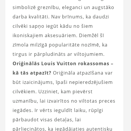
simbolizē greznību, eleganci un augstāko
darba kvalitāti. Nav brīnums, ka daudzi
cilvēki sapņo iegūt kādu no šiem
ikoniskajiem aksesuāriem. Diemžēl šī
zīmola milzīgā popularitāte nozīmē, ka
tirgus ir pārpludināts ar viltojumiem.
Oriģinālās Louis Vuitton rokassomas –
kā tās atpazīt?
Oriģināla atpazīšana var
būt izaicinājums, īpaši nepieredzējušiem
cilvēkiem. Uzziniet, kam pievērst
uzmanību, lai izvairītos no viltotas preces
iegādes. Ir vērts ieguldīt laiku, rūpīgi
pārbaudot visas detaļas, lai
pārliecinātos, ka iegādājaties autentisku