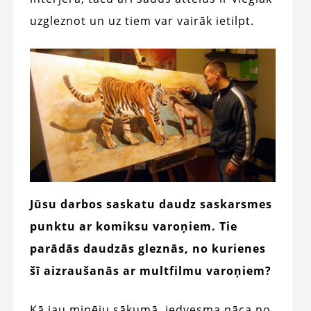
uzgleznot un uz tiem var vairāk ietilpt.
Jūsu darbos saskatu daudz saskarsmes
punktu ar komiksu varoņiem. Tie
parādās daudzās gleznās, no kurienes
šī aizraušanās ar multfilmu varoņiem?
Kā jau minēju sākumā, iedvesma nāca no