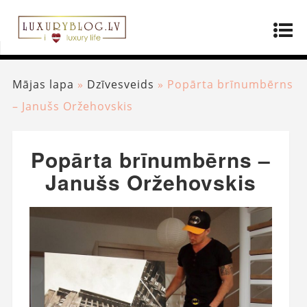
Mājas lapa
»
Dzīvesveids
»
Popārta brīnumbērns
– Janušs Oržehovskis
Popārta brīnumbērns –
Janušs Oržehovskis