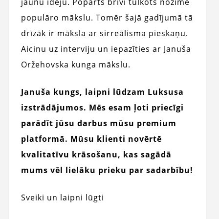
jaunu ideju. Popārts brīvi tulkots nozīmē
populāro mākslu. Tomēr šajā gadījumā tā
drīzāk ir māksla ar sirreālisma pieskaņu.
Aicinu uz interviju un iepazīties ar Januša
Oržehovska kunga mākslu.
Januša kungs, laipni lūdzam Luksusa
izstrādājumos. Mēs esam ļoti priecīgi
parādīt jūsu darbus mūsu premium
platformā. Mūsu klienti novērtē
kvalitatīvu krāsošanu, kas sagādā
mums vēl lielāku prieku par sadarbību!
Sveiki un laipni lūgti