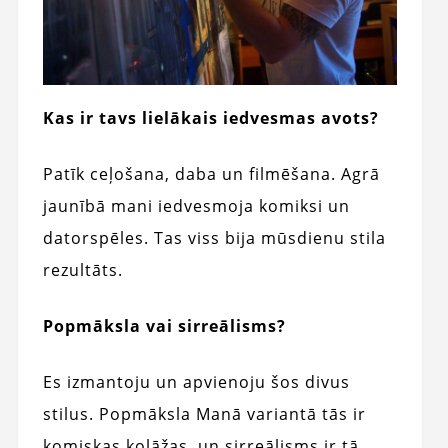
Kas ir tavs lielākais iedvesmas avots?
Patīk ceļošana, daba un filmēšana. Agrā
jaunībā mani iedvesmoja komiksi un
datorspēles. Tas viss bija mūsdienu stila
rezultāts.
Popmāksla vai sirreālisms?
Es izmantoju un apvienoju šos divus
stilus. Popmāksla Manā variantā tās ir
komiskas kolāžas, un sirreālisms ir tā