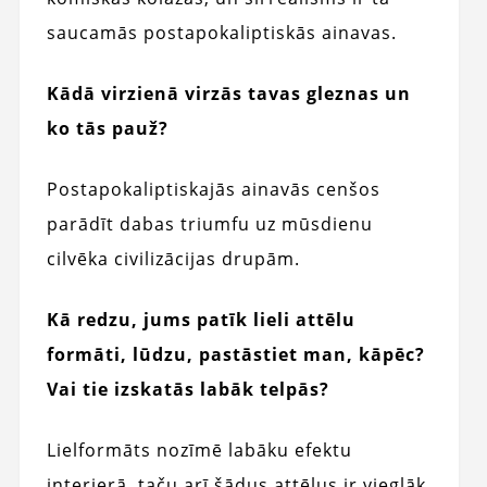
saucamās postapokaliptiskās ainavas.
Kādā virzienā virzās tavas gleznas un
ko tās pauž?
Postapokaliptiskajās ainavās cenšos
parādīt dabas triumfu uz mūsdienu
cilvēka civilizācijas drupām.
Kā redzu, jums patīk lieli attēlu
formāti, lūdzu, pastāstiet man, kāpēc?
Vai tie izskatās labāk telpās?
Lielformāts nozīmē labāku efektu
interjerā, taču arī šādus attēlus ir vieglāk