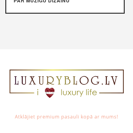
PAR MŪŽĪGU DIZAINU
Atklājiet premium pasauli kopā ar mums!