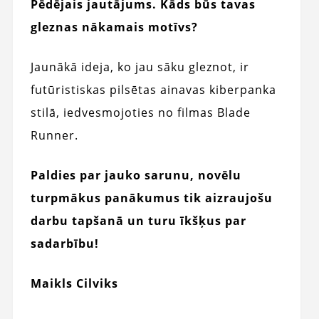
Pēdējais jautājums. Kāds būs tavas
gleznas nākamais motīvs?
Jaunākā ideja, ko jau sāku gleznot, ir
futūristiskas pilsētas ainavas kiberpanka
stilā, iedvesmojoties no filmas Blade
Runner.
Paldies par jauko sarunu, novēlu
turpmākus panākumus tik aizraujošu
darbu tapšanā un turu īkšķus par
sadarbību!
Maikls Cilviks