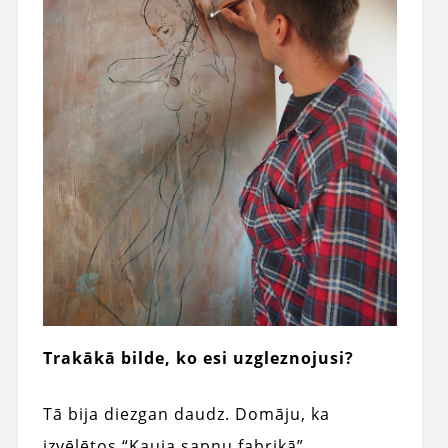
Trakākā bilde, ko esi uzgleznojusi?
Tā bija diezgan daudz. Domāju, ka
izvēlētos “Kauja sapņu fabrikā”,