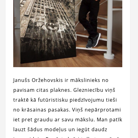
Janušs Oržehovskis ir mākslinieks no
pavisam citas plaknes. Glezniecību viņš
traktē kā futūristisku piedzīvojumu tieši
no krāsainas pasakas. Viņš nepārprotami
iet pret graudu ar savu mākslu. Man patīk
lauzt šādus modeļus un iegūt daudz