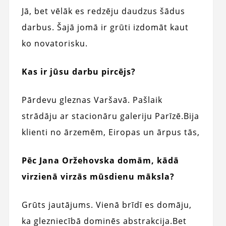
Jā, bet vēlāk es redzēju daudzus šādus
darbus. Šajā jomā ir grūti izdomāt kaut
ko novatorisku.
Kas ir jūsu darbu pircējs?
Pārdevu gleznas Varšavā. Pašlaik
strādāju ar stacionāru galeriju Parīzē.
Bija
klienti no ārzemēm, Eiropas un ārpus tās,
Pēc Jana Oržehovska domām, kādā
virzienā virzās mūsdienu māksla?
Grūts jautājums. Vienā brīdī es domāju,
ka glezniecībā dominēs abstrakcija.
Bet