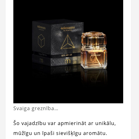
Svaiga greznība…
Šo vajadzību var apmierināt ar unikālu,
mūžīgu un īpaši sievišķīgu aromātu.