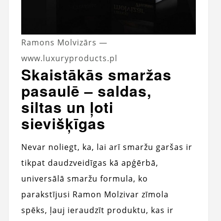
Ramons Molvizārs —
www.luxuryproducts.pl
Skaistākās smaržas
pasaulē – saldas,
siltas un ļoti
sievišķīgas
Nevar noliegt, ka, lai arī smaržu garšas ir
tikpat daudzveidīgas kā apģērbā,
universālā smaržu formula, ko
parakstījusi Ramon Molzivar zīmola
spēks, ļauj ieraudzīt produktu, kas ir