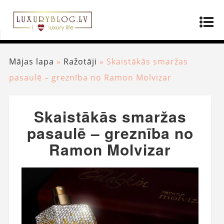
Mājas lapa
»
Ražotāji
»
Skaistākās smaržas
pasaulē – greznība no Ramon Molvizar
Skaistākās smaržas
pasaulē – greznība no
Ramon Molvizar