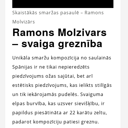
Skaistākās smaržas pasaulē – Ramons
Molvizārs
Ramons Molzivars
– svaiga greznība
Unikāla smaržu kompozīcija no saulainās
Spānijas ir ne tikai nepieredzēts
piedzīvojums ožas sajūtai, bet arī
estētisks piedzīvojums, kas ielikts stilīgās
un tik iekārojamās pudelēs. Svaiguma
elpas burvība, kas uzsver sievišķību, ir
papildus piesātināta ar 22 karātu zeltu,
padarot kompozīciju patiesi greznu.