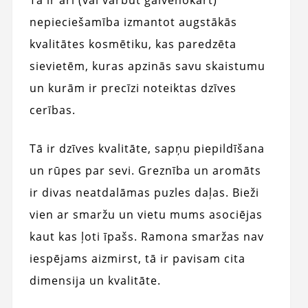
Tā ir arī (vai varbūt galvenokārt)
nepieciešamība izmantot augstākās
kvalitātes kosmētiku, kas paredzēta
sievietēm, kuras apzinās savu skaistumu
un kurām ir precīzi noteiktas dzīves
cerības.
Tā ir dzīves kvalitāte, sapņu piepildīšana
un rūpes par sevi. Greznība un aromāts
ir divas neatdalāmas puzles daļas. Bieži
vien ar smaržu un vietu mums asociējas
kaut kas ļoti īpašs. Ramona smaržas nav
iespējams aizmirst, tā ir pavisam cita
dimensija un kvalitāte.