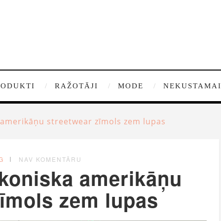
RODUKTI
RAŽOTĀJI
MODE
NEKUSTAMAI
 amerikāņu streetwear zīmols zem lupas
G
NAV KOMENTĀRU
ikoniska amerikāņu
zīmols zem lupas