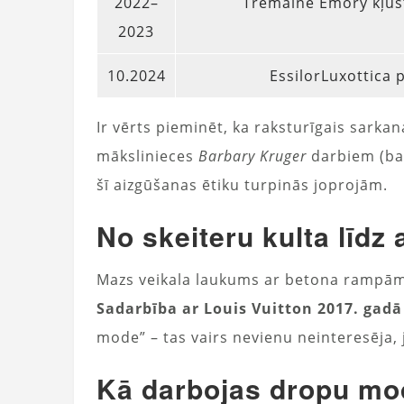
2022–
Tremaine Emory kļūst
2023
10.2024
EssilorLuxottica 
Ir vērts pieminēt, ka raksturīgais sark
mākslinieces
Barbary Kruger
darbiem (balt
šī aizgūšanas ētiku turpinās joprojām.
No skeiteru kulta līd
Mazs veikala laukums ar betona rampām 
Sadarbība ar Louis Vuitton 2017. gadā
mode” – tas vairs nevienu neinteresēja, j
Kā darbojas dropu mo