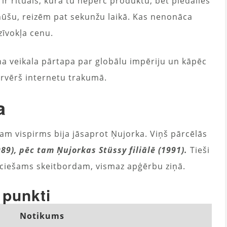
r rituāls, kurā tu nepērc produktu, bet piedalies
inūšu, reizēm pat sekunžu laikā. Kas nenonāca
zīvokļa cenu.
na veikala pārtapa par globālu impēriju un kāpēc
ārvērš internetu trakumā.
a
m vispirms bija jāsaprot Ņujorka. Viņš pārcēlās
9), pēc tam Ņujorkas Stüssy filiālē (1991).
Tieši
ieciešams skeitbordam, vismaz apģērbu ziņā.
 punkti
Notikums