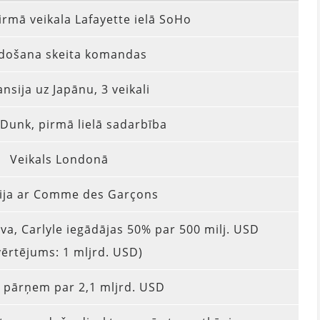
irmā veikala Lafayette ielā SoHo
idošana skeita komandas
nsija uz Japānu, 3 veikali
 Dunk, pirmā lielā sadarbība
Veikals Londonā
ija ar Comme des Garçons
va, Carlyle iegādājas 50% par 500 milj. USD
ērtējums: 1 mljrd. USD)
 pārņem par 2,1 mljrd. USD