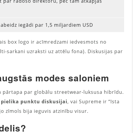
 par radošo direktoru, pēc tam atkāpjas
pabeidz iegādi par 1,5 miljardiem USD
anais box logo ir acīmredzami iedvesmots no
i-sarkani uzraksti uz attēlu fona). Diskusijas par
z augstās modes saloniem
pārtapa par globālu streetwear-luksusa hibrīdu.
 pielika punktu diskusijai
, vai Supreme ir “īsta
o zīmols bija ieguvis atzinību visur.
delis?