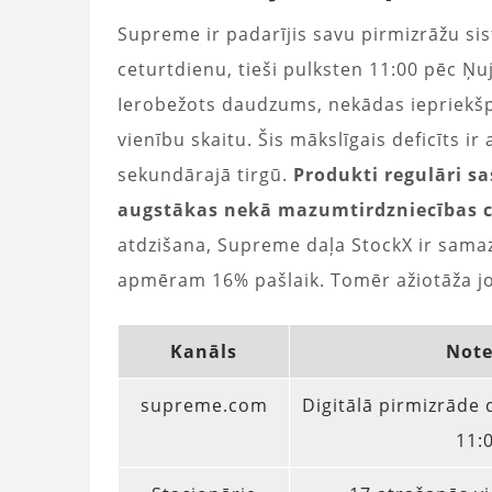
Supreme ir padarījis savu pirmizrāžu si
ceturtdienu, tieši pulksten 11:00 pēc Ņu
Ierobežots daudzums, nekādas iepriekš
vienību skaitu. Šis mākslīgais deficīts i
sekundārajā tirgū.
Produkti regulāri sa
augstākas nekā mazumtirdzniecības 
atdzišana, Supreme daļa StockX ir samaz
apmēram 16% pašlaik. Tomēr ažiotāža j
Kanāls
Not
supreme.com
Digitālā pirmizrāde d
11: