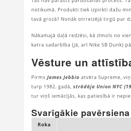
Tas nav parasts pārdošanas process. Tā i
notikumā. Produkti tiek izpirkti dažu m
tavā grozā? Nonāk otrreizējā tirgū par d
Nākamajā daļā redzēsi, kā zīmols no vie
katra sadarbība (jā, arī Nike SB Dunk) p
Vēsture un attīstīb
Pirms
James Jebbia
atvēra Supreme, viņa
turp 1982. gadā,
strādāja Union NYC (198
tur viņš iemācījās, kas patiesībā ir nep
Svarīgākie pavērsiena
Roka