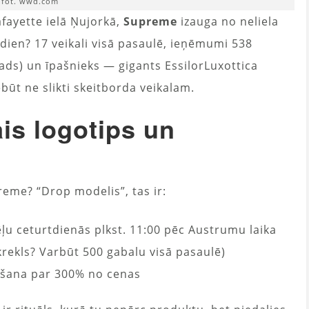
fot. wwd.com
fayette ielā Ņujorkā,
Supreme
izauga no neliela
odien? 17 veikali visā pasaulē, ieņēmumi 538
ads) un īpašnieks — gigants EssilorLuxottica
būt ne slikti skeitborda veikalam.
is logotips un
reme? “Drop modelis”, tas ir:
ļu ceturtdienās plkst. 11:00 pēc Austrumu laika
krekls? Varbūt 500 gabalu visā pasaulē)
šana par 300% no cenas