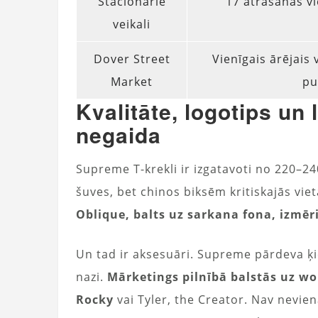
Stacionārie
17 atrašanās vi
veikali
Dover Street
Vienīgais ārējais
Market
pu
Kvalitāte, logotips un 
negaida
Supreme T-krekli ir izgatavoti no 220–2
šuves, bet chinos biksēm kritiskajās vie
Oblique, balts uz sarkana fona, izmēr
Un tad ir aksesuāri. Supreme pārdeva ķie
nazi.
Mārketings pilnībā balstās uz w
Rocky
vai Tyler, the Creator. Nav nevie