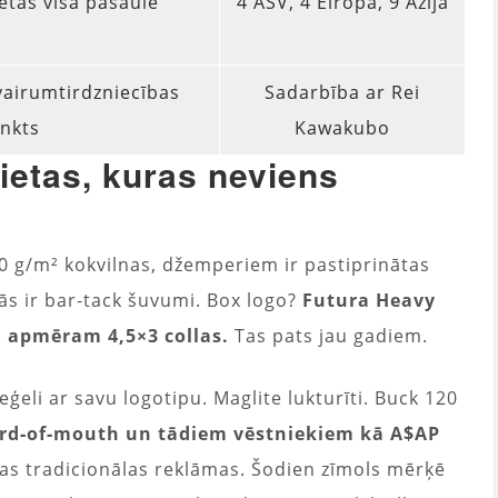
etas visā pasaulē
4 ASV, 4 Eiropa, 9 Āzija
 vairumtirdzniecības
Sadarbība ar Rei
nkts
Kawakubo
lietas, kuras neviens
40 g/m² kokvilnas, džemperiem ir pastiprinātas
tās ir bar‑tack šuvumi. Box logo?
Futura Heavy
i apmēram 4,5×3 collas.
Tas pats jau gadiem.
ģeli ar savu logotipu. Maglite lukturīti. Buck 120
ord‑of‑mouth un tādiem vēstniekiem kā A$AP
nas tradicionālas reklāmas. Šodien zīmols mērķē