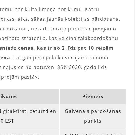
stēmu par kulta līmeņa notikumu. Katru
jorkas laika, sākas jaunās kolekcijas pārdošana.
pārdošanas, nekādu paziņojumu par pieejamo
r apzināta stratēģija, kas veicina tālākpārdošanu
sniedz cenas, kas ir no 2 līdz pat 10 reizēm
cena.
Lai gan pēdējā laikā vērojama zināma
inājusies no aptuveni 36% 2020. gadā līdz
oprojām pastāv.
eikums
Piemērs
igital‑first, ceturtdien
Galvenais pārdošanas
00 EST
punkts