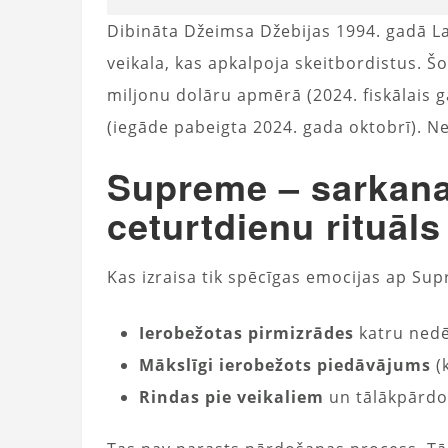
Dibināta Džeimsa Džebijas 1994. gadā La
veikala, kas apkalpoja skeitbordistus. Š
miljonu dolāru apmērā (2024. fiskālais g
(iegāde pabeigta 2024. gada oktobrī). Ne
Supreme – sarkana
ceturtdienu rituāls
Kas izraisa tik spēcīgas emocijas ap Sup
Ierobežotas pirmizrādes
katru nedē
Mākslīgi ierobežots piedāvājums
(
Rindas pie veikaliem
un tālākpārdo