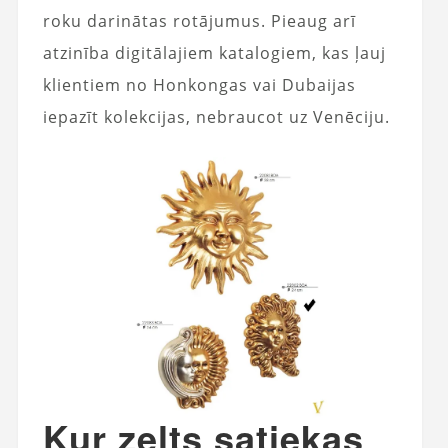
roku darinātas rotājumus. Pieaug arī
atzinība digitālajiem katalogiem, kas ļauj
klientiem no Honkongas vai Dubaijas
iepazīt kolekcijas, nebraucot uz Venēciju.
Kur zelts satiekas