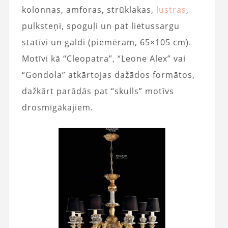
kolonnas, amforas, strūklakas,
lustras
,
pulksteņi, spoguļi un pat lietussargu
statīvi un galdi (piemēram, 65×105 cm).
Motīvi kā “Cleopatra”, “Leone Alex” vai
“Gondola” atkārtojas dažādos formātos,
dažkārt parādās pat “skulls” motīvs
drosmīgākajiem.