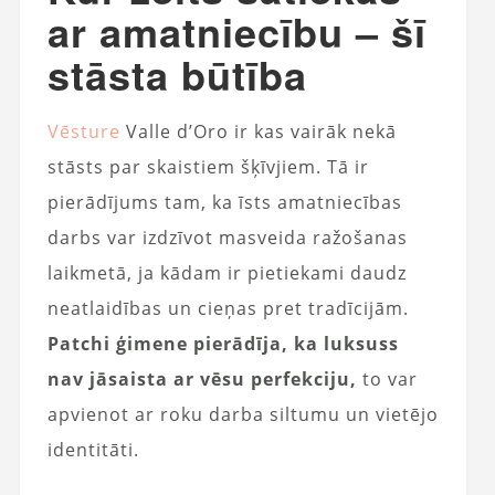
ar amatniecību – šī
stāsta būtība
Vēsture
Valle d’Oro ir kas vairāk nekā
stāsts par skaistiem šķīvjiem. Tā ir
pierādījums tam, ka īsts amatniecības
darbs var izdzīvot masveida ražošanas
laikmetā, ja kādam ir pietiekami daudz
neatlaidības un cieņas pret tradīcijām.
Patchi ģimene pierādīja, ka luksuss
nav jāsaista ar vēsu perfekciju,
to var
apvienot ar roku darba siltumu un vietējo
identitāti.