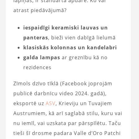
lapiņas, ir standarta apdare. Ko var
atrast piedāvājumā?
iespaidīgi keramiski lauvas un
panteras
, bieži vien dabīgā lielumā
klasiskās kolonnas un kandelabri
galda lampas
ar greznību kā no
rezidences
Zīmols dzīvo tīklā (Facebook joprojām
publicē darbnīcu video 2024. gadā),
eksportē uz
ASV
, Krieviju un Tuvajiem
Austrumiem, kā arī saglabā stilu, kuru vai
nu iemīl, vai uzskata par pārspīlētu. Taču
tieši šī drosme padara Valle d’Oro Patchi