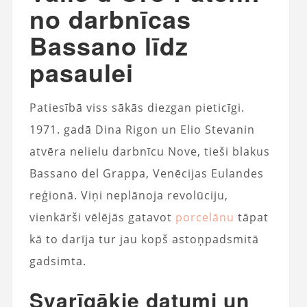
no darbnīcas
Bassano līdz
pasaulei
Patiesībā viss sākās diezgan pieticīgi.
1971. gadā Dina Rigon un Elio Stevanin
atvēra nelielu darbnīcu Nove, tieši blakus
Bassano del Grappa, Venēcijas Eulandes
reģionā. Viņi neplānoja revolūciju,
vienkārši vēlējās gatavot
porcelānu
tāpat
kā to darīja tur jau kopš astoņpadsmitā
gadsimta.
Svarīgākie datumi un