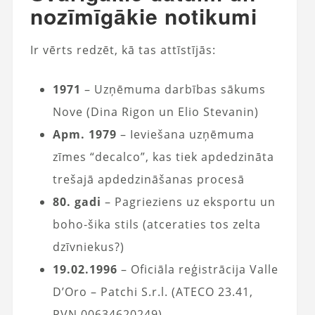
nozīmīgākie notikumi
Ir vērts redzēt, kā tas attīstījās:
1971
– Uzņēmuma darbības sākums
Nove (Dina Rigon un Elio Stevanin)
Apm. 1979
– Ieviešana uzņēmuma
zīmes “decalco”, kas tiek apdedzināta
trešajā apdedzināšanas procesā
80. gadi
– Pagrieziens uz eksportu un
boho‑šika stils (atceraties tos zelta
dzīvniekus?)
19.02.1996
– Oficiāla reģistrācija Valle
D’Oro – Patchi S.r.l. (ATECO 23.41,
PVN 00634620249)