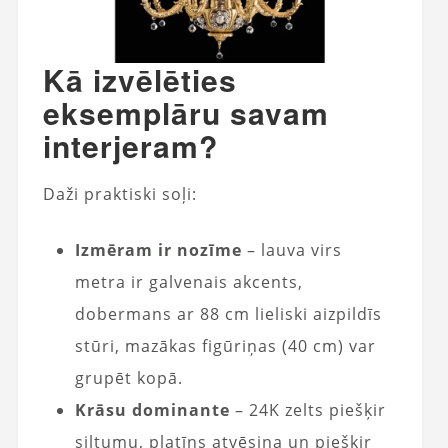
Kā izvēlēties
eksemplāru savam
interjeram?
Daži praktiski soļi:
Izmēram ir nozīme
– lauva virs
metra ir galvenais akcents,
dobermans ar 88 cm lieliski aizpildīs
stūri, mazākas figūriņas (40 cm) var
grupēt kopā.
Krāsu dominante
– 24K zelts piešķir
siltumu, platīns atvēsina un piešķir