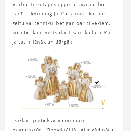
Varbūt tieši tajā slēpjas ar aizrautību
radīto lietu maģija. Runa nav tikai par
zeltu vai tehniku, bet gan par cilvēkiem,
kuri tic, ka ir vērts darīt kaut ko labi. Pat
ja tas ir lēnāk un dārgāk.
Dažkārt pietiek ar vienu mazu
manufaktūru Ziemeļitālijā, lai atgādinātu