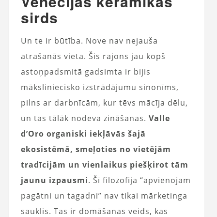
Venēcijas keramikas
sirds
Un te ir būtība. Nove nav nejauša
atrašanās vieta. Šis rajons jau kopš
astoņpadsmitā gadsimta ir bijis
māksliniecisko izstrādājumu sinonīms,
pilns ar darbnīcām, kur tēvs mācīja dēlu,
un tas tālāk nodeva zināšanas.
Valle
d’Oro organiski iekļāvās šajā
ekosistēmā, smeļoties no vietējām
tradīcijām un vienlaikus piešķirot tām
jaunu izpausmi
. Šī filozofija “apvienojam
pagātni un tagadni” nav tikai mārketinga
sauklis. Tas ir domāšanas veids, kas