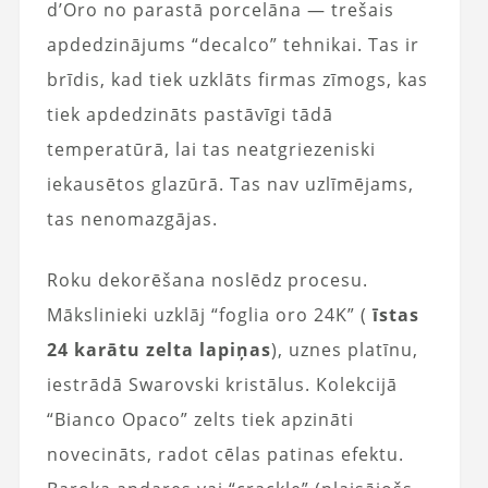
d’Oro no parastā porcelāna — trešais
apdedzinājums “decalco” tehnikai. Tas ir
brīdis, kad tiek uzklāts firmas zīmogs, kas
tiek apdedzināts pastāvīgi tādā
temperatūrā, lai tas neatgriezeniski
iekausētos glazūrā. Tas nav uzlīmējams,
tas nenomazgājas.
Roku dekorēšana noslēdz procesu.
Mākslinieki uzklāj “foglia oro 24K” (
īstas
24 karātu zelta lapiņas
), uznes platīnu,
iestrādā Swarovski kristālus. Kolekcijā
“Bianco Opaco” zelts tiek apzināti
novecināts, radot cēlas patinas efektu.