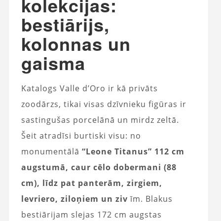
kolekcijas:
bestiārijs,
kolonnas un
gaisma
Katalogs Valle d’Oro ir kā privāts
zoodārzs, tikai visas dzīvnieku figūras ir
sastingušas porcelānā un mirdz zeltā.
Šeit atradīsi burtiski visu: no
monumentālā
“Leone Titanus” 112 cm
augstumā, caur cēlo dobermani (88
cm), līdz pat panterām, zirgiem,
levriero, ziloņiem un ziv
īm. Blakus
bestiārijam slejas 172 cm augstas