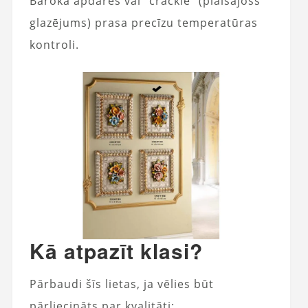
Baroka apdares vai “crackle” (plaisājošs
glazējums) prasa precīzu temperatūras
kontroli.
Kā atpazīt klasi?
Pārbaudi šīs lietas, ja vēlies būt
pārliecināts par kvalitāti: