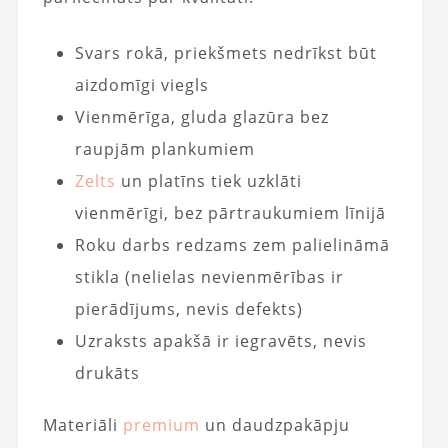
Svars rokā, priekšmets nedrīkst būt
aizdomīgi viegls
Vienmērīga, gluda glazūra bez
raupjām plankumiem
Zelts
un platīns tiek uzklāti
vienmērīgi, bez pārtraukumiem līnijā
Roku darbs redzams zem palielināmā
stikla (nelielas nevienmērības ir
pierādījums, nevis defekts)
Uzraksts apakšā ir iegravēts, nevis
drukāts
Materiāli
premium
un daudzpakāpju