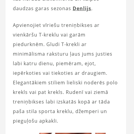
daudzas garas sezonas
Denlijs
.
Apvienojiet vīriešu treniņbikses ar
vienkāršu T-kreklu vai garām
piedurknēm. Gludi T-krekli ar
minimālisma raksturu ļaus jums justies
labi katru dienu, piemēram, ejot,
iepērkoties vai tiekoties ar draugiem.
Elegantākiem stiliem lieliski noderēs polo
krekls vai pat krekls. Rudenī vai ziemā
treniņbikses labi izskatās kopā ar tāda
paša stila sporta kreklu, džemperi un
pieguļošu apkakli.