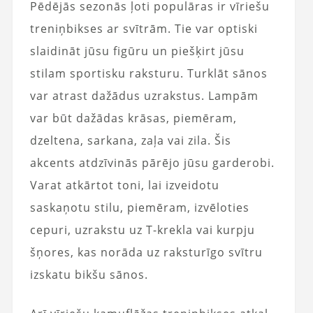
Pēdējās sezonās ļoti populāras ir vīriešu
treniņbikses ar svītrām. Tie var optiski
slaidināt jūsu figūru un piešķirt jūsu
stilam sportisku raksturu. Turklāt sānos
var atrast dažādus uzrakstus. Lampām
var būt dažādas krāsas, piemēram,
dzeltena, sarkana, zaļa vai zila. Šis
akcents atdzīvinās pārējo jūsu garderobi.
Varat atkārtot toni, lai izveidotu
saskaņotu stilu, piemēram, izvēloties
cepuri, uzrakstu uz T-krekla vai kurpju
šņores, kas norāda uz raksturīgo svītru
izskatu bikšu sānos.