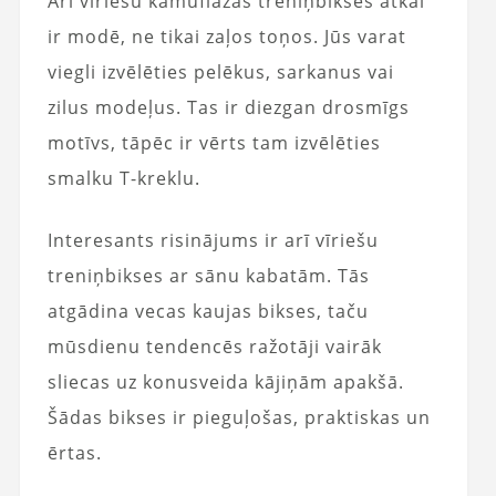
Arī vīriešu kamuflāžas treniņbikses atkal
ir modē, ne tikai zaļos toņos. Jūs varat
viegli izvēlēties pelēkus, sarkanus vai
zilus modeļus. Tas ir diezgan drosmīgs
motīvs, tāpēc ir vērts tam izvēlēties
smalku T-kreklu.
Interesants risinājums ir arī vīriešu
treniņbikses ar sānu kabatām. Tās
atgādina vecas kaujas bikses, taču
mūsdienu tendencēs ražotāji vairāk
sliecas uz konusveida kājiņām apakšā.
Šādas bikses ir pieguļošas, praktiskas un
ērtas.