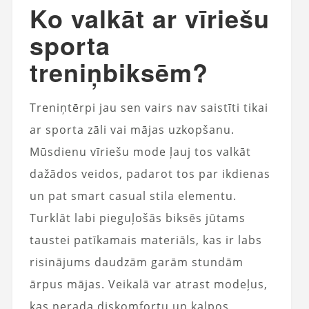
Ko valkāt ar vīriešu
sporta
treniņbiksēm?
Treniņtērpi jau sen vairs nav saistīti tikai
ar sporta zāli vai mājas uzkopšanu.
Mūsdienu vīriešu mode ļauj tos valkāt
dažādos veidos, padarot tos par ikdienas
un pat smart casual stila elementu.
Turklāt labi pieguļošās biksēs jūtams
taustei patīkamais materiāls, kas ir labs
risinājums daudzām garām stundām
ārpus mājas. Veikalā var atrast modeļus,
kas nerada diskomfortu un kalpos