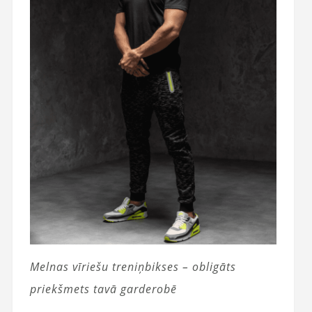
Melnas vīriešu treniņbikses – obligāts
priekšmets tavā garderobē