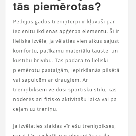
tās piemērotas?
Pēdējos gados treniņtērpi ir kļuvuši par
iecienītu ikdienas apģērba elementu. Šī ir
lieliska izvēle, ja vēlaties vienlaikus sajust
komfortu, patīkamu materiālu taustei un
kustību brīvību. Tas padara to lieliski
piemērotu pastaigām, iepirkšanās pilsētā
vai sapulcēm ar draugiem. Ar
treniņbiksēm veidosi sportisku stilu, kas
noderēs arī fizisko aktivitāšu laikā vai pa
ceļam uz treniņu.
Ja izvēlaties slaidas vīriešu treniņbikses,
varat tās uzskatīt par elegantāka stila