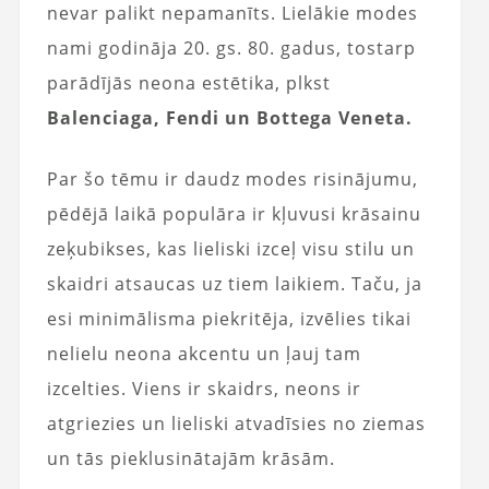
nevar palikt nepamanīts. Lielākie modes
nami godināja 20. gs. 80. gadus, tostarp
parādījās neona estētika, plkst
Balenciaga, Fendi un Bottega Veneta.
Par šo tēmu ir daudz modes risinājumu,
pēdējā laikā populāra ir kļuvusi krāsainu
zeķubikses, kas lieliski izceļ visu stilu un
skaidri atsaucas uz tiem laikiem. Taču, ja
esi minimālisma piekritēja, izvēlies tikai
nelielu neona akcentu un ļauj tam
izcelties. Viens ir skaidrs, neons ir
atgriezies un lieliski atvadīsies no ziemas
un tās pieklusinātajām krāsām.