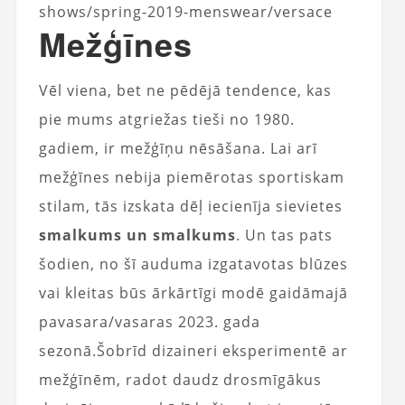
shows/spring-2019-menswear/versace
Mežģīnes
Vēl viena, bet ne pēdējā tendence, kas
pie mums atgriežas tieši no 1980.
gadiem, ir mežģīņu nēsāšana. Lai arī
mežģīnes nebija piemērotas sportiskam
stilam, tās izskata dēļ iecienīja sievietes
smalkums un smalkums
. Un tas pats
šodien, no šī auduma izgatavotas blūzes
vai kleitas būs ārkārtīgi modē gaidāmajā
pavasara/vasaras 2023. gada
sezonā.Šobrīd dizaineri eksperimentē ar
mežģīnēm, radot daudz drosmīgākus