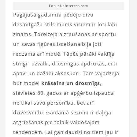
Fot. pl.pinterest.com
Pagājušā gadsimta pēdējo divu
desmitgažu stils mums visiem ir ļoti labi
zināms. Toreizējā aizraušanās ar sportu
un savas figūras izcelšana bija ļoti
redzama arī modē. Tāpēc pārāki valdīja
stingri uzvalki, drosmīgas apdrukas, ērti
apavi un dažādi aksesuāri. Tam vajadzēja
būt modei
krāsains un drosmīgs
,
sievietes 80. gados ar apģērbu izpauda
ne tikai savu personību, bet arī
dzīvesveidu. Gaidāmā sezona ir daļēja
atgriešanās pie tolaik valdošajām
tendencēm. Lai gan daudzi no tiem jau ir