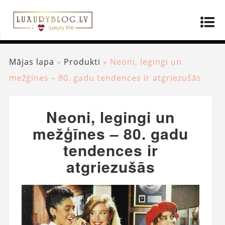
Mājas lapa
»
Produkti
»
Neoni, legingi un
mežģīnes – 80. gadu tendences ir atgriezušās
Neoni, legingi un
mežģīnes – 80. gadu
tendences ir
atgriezušās