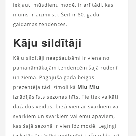
iekļauti mūsdienu modē, ir arī tādi, kas
mums ir aizmirsti. Šeit ir 80. gadu
gaidāmās tendences.
Kāju sildītāji
Kāju sildītāji neapšaubāmi ir viena no
pamanāmākajām tendencēm šajā rudenī
un ziemā. Pagājušā gada beigās
prezentēja tādi zīmoli kā
Miu Miu
izrādījās īsts sezonas hīts. Tie tiek valkāti
dažādos veidos, bieži vien ar svārkiem vai
svārkiem un svārkiem vai emu apaviem,
kas šajā sezonā ir vienlīdz modē. Legingi
izskatās ārkārtīgi meitenīgi, taču pilda arī