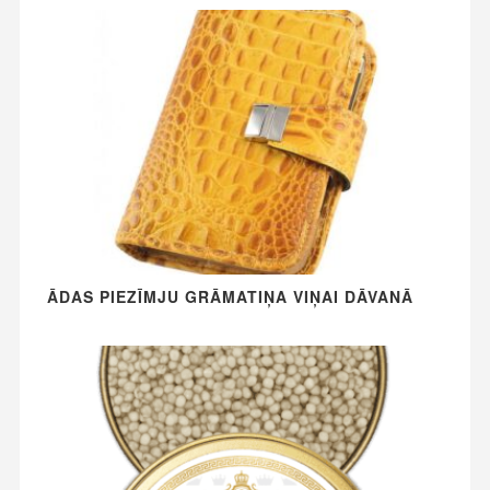
ĀDAS PIEZĪMJU GRĀMATIŅA VIŅAI DĀVANĀ