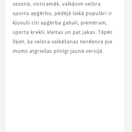
sezonā, visticamāk, valkāsim velūra
sporta apģērbu, pēdējā laikā populāri ir
kļuvuši citi apģērba gabali, piemēram,
sporta krekli, kleitas un pat jakas. Tāpēc
šķiet, ka velūra valkāšanas tendence pie
mums atgriežas pilnīgi jaunā versijā.