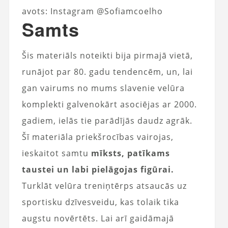
avots: Instagram @Sofiamcoelho
Samts
Šis materiāls noteikti bija pirmajā vietā,
runājot par 80. gadu tendencēm, un, lai
gan vairums no mums slavenie velūra
komplekti galvenokārt asociējas ar 2000.
gadiem, ielās tie parādījās daudz agrāk.
Šī materiāla priekšrocības vairojas,
ieskaitot samtu
mīksts, patīkams
taustei un labi pielāgojas figūrai.
Turklāt velūra treniņtērps atsaucās uz
sportisku dzīvesveidu, kas tolaik tika
augstu novērtēts. Lai arī gaidāmajā