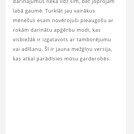
darinājumus nekā līdz šim, bet joprojām
labā gaumē. Turklāt jau vairākus
mēnešus esam novērojuši pieaugošu ar
rokām darinātu apģērbu modi, kas
visbiežāk ir izgatavots ar tamborējumu
vai adīšanu. Šī ir jauna mežģīņu versija,
kas atkal parādīsies mūsu garderobēs.