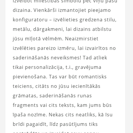
izveidot mīlestības simbolu pēc viņu pašu
dizaina. Vienkārši izmantojiet pieejamo
konfiguratoru – izvēlieties gredzena stilu,
metālu, dārgakmeni, lai dizains atbilstu
jūsu mīļotā vēlmēm. Neaizmirstiet
izvēlēties pareizo izmēru, lai izvairītos no
saderināšanās neveiksmes! Tad atliek
tikai personalizācija, t.i., gravējuma
pievienošana. Tas var būt romantisks
teiciens, citāts no jūsu iecienītākās
grāmatas, saderināšanās runas
fragments vai cits teksts, kam jums būs
īpaša nozīme. Nekas cits neatliks, kā īsu
brīdi pagaidīt, līdz pasūtījums tiks