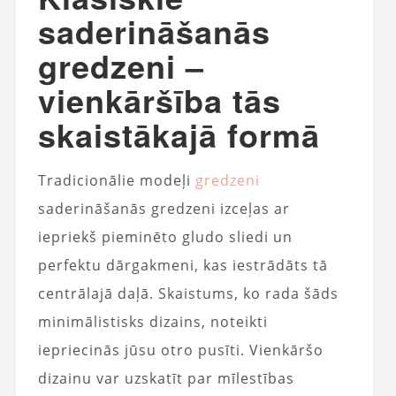
saderināšanās
gredzeni –
vienkāršība tās
skaistākajā formā
Tradicionālie modeļi
gredzeni
saderināšanās gredzeni izceļas ar
iepriekš pieminēto gludo sliedi un
perfektu dārgakmeni, kas iestrādāts tā
centrālajā daļā. Skaistums, ko rada šāds
minimālistisks dizains, noteikti
iepriecinās jūsu otro pusīti. Vienkāršo
dizainu var uzskatīt par mīlestības