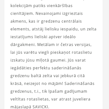
kolekcijām patiks vienkāršības
cienītājiem. Nevainojami izgrieztais
akmens, kas ir gredzenu centrālais
elements, atstāj lielisku iespaidu, un zelta
iestatījums lieliski aptver ideālo
dārgakmeni. Metālam ir četras versijas,
lai jūs varētu viegli pieskaņot rotaslietu
izskatu jūsu mīļotā gaumei. Jūs varat
iegādāties perfektu saderināšanās
gredzenu baltā zelta vai jebkurā citā
krāsā, neizejot no mājām! Saderināšanās
gredzenus, t.i., tik īpašam gadījumam
veltītas rotaslietas, var atrast juveliera
mājaslapā SAVICKI.