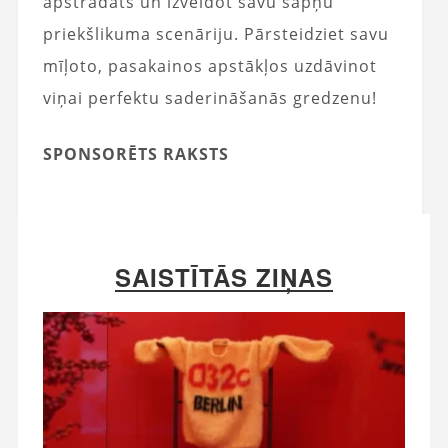
apstrādāts un izveidot savu sapņu
priekšlikuma scenāriju. Pārsteidziet savu
mīļoto, pasakainos apstākļos uzdāvinot
viņai perfektu saderināšanās gredzenu!
SPONSORĒTS RAKSTS
SAISTĪTĀS ZIŅAS