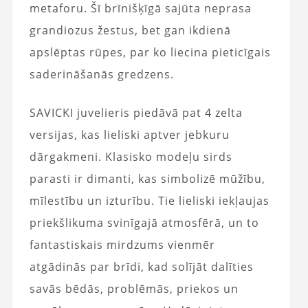
metaforu. Šī brīnišķīgā sajūta neprasa
grandiozus žestus, bet gan ikdienā
apslēptas rūpes, par ko liecina pieticīgais
saderināšanās gredzens.
SAVICKI juvelieris piedāvā pat 4 zelta
versijas, kas lieliski aptver jebkuru
dārgakmeni. Klasisko modeļu sirds
parasti ir dimanti, kas simbolizē mūžību,
mīlestību un izturību. Tie lieliski iekļaujas
priekšlikuma svinīgajā atmosfērā, un to
fantastiskais mirdzums vienmēr
atgādinās par brīdi, kad solījāt dalīties
savās bēdās, problēmās, priekos un