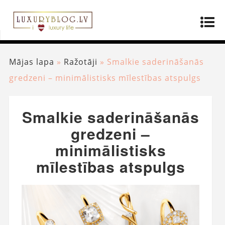
Mājas lapa
»
Ražotāji
»
Smalkie saderināšanās
gredzeni – minimālistisks mīlestības atspulgs
Smalkie saderināšanās
gredzeni –
minimālistisks
mīlestības atspulgs