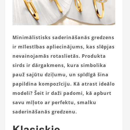
Minimālistisks saderināšanās gredzens
ir mīlestības apliecinājums, kas slēpjas
nevainojamās rotaslietās. Produkta
sirds ir dārgakmens, kura simbolika
pauž sajūtu dziļumu, un spīdīgā šina
papildina kompozīciju. Kā atrast ideālo
modeli? Šeit ir daži padomi, kā apburt
savu mīļoto ar perfektu, smalku
saderināšanās gredzenu.
Klasiskie