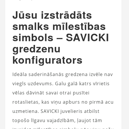
Jūsu izstrādāts
smalks mīlestības
simbols – SAVICKI
gredzenu
konfigurators
Ideāla saderināšanās gredzena izvēle nav
viegls uzdevums. Galu galā katrs vīrietis
vēlas dāvināt savai otrai pusītei
rotaslietas, kas viņu apburs no pirmā acu
uzmetiena. SAVICKI juvelieris atbilst
topošo līgavu vajadzībām, ļaujot tām