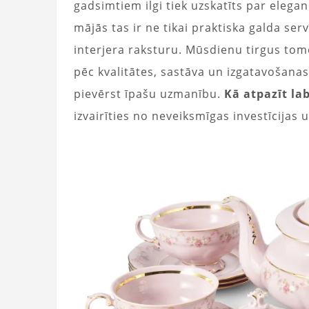
gadsimtiem ilgi tiek uzskatīts par elega
mājās tas ir ne tikai praktiska galda serv
interjera raksturu. Mūsdienu tirgus tomē
pēc kvalitātes, sastāva un izgatavošanas
pievērst īpašu uzmanību.
Kā atpazīt la
izvairīties no neveiksmīgas investīcijas u