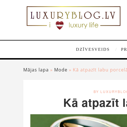
DZĪVESVEIDS
P
Mājas lapa
»
Mode
»
Kā atpazīt labu porcel
BY LUXURYBLO
Kā atpazīt 