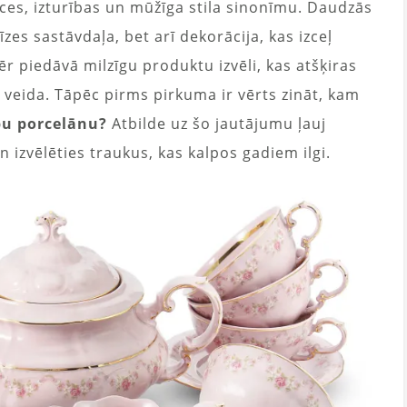
nces, izturības un mūžīga stila sinonīmu. Daudzās
īzes sastāvdaļa, bet arī dekorācija, kas izceļ
r piedāvā milzīgu produktu izvēli, kas atšķiras
 veida. Tāpēc pirms pirkuma ir vērts zināt, kam
bu porcelānu?
Atbilde uz šo jautājumu ļauj
n izvēlēties traukus, kas kalpos gadiem ilgi.