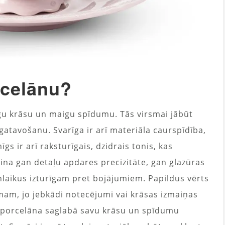
rcelānu?
īgu krāsu un maigu spīdumu. Tās virsmai jābūt
izgatavošanu. Svarīga ir arī materiāla caurspīdība,
gs ir arī raksturīgais, dzidrais tonis, kas
iecina gan detaļu apdares precizitāte, gan glazūras
nlaikus izturīgam pret bojājumiem. Papildus vērts
am, jo jebkādi notecējumi vai krāsas izmaiņas
a porcelāna saglabā savu krāsu un spīdumu