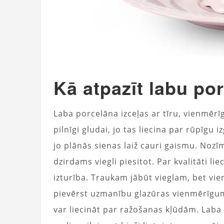
Kā atpazīt labu po
Laba porcelāna izceļas ar tīru, vienmēr
pilnīgi gludai, jo tas liecina par rūpīgu 
jo plānās sienas laiž cauri gaismu. Nozīmī
dzirdams viegli piesitot. Par kvalitāti l
izturība. Traukam jābūt vieglam, bet vie
pievērst uzmanību glazūras vienmērīgum
var liecināt par ražošanas kļūdām. Lab