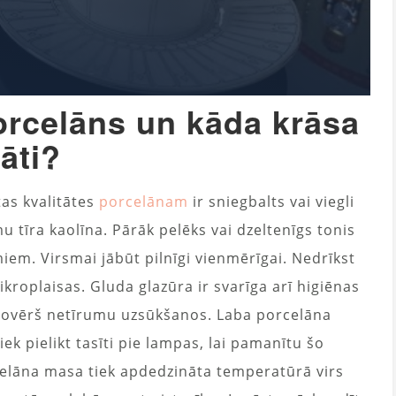
orcelāns un kāda krāsa
tāti?
tas kvalitātes
porcelānam
ir sniegbalts vai viegli
u tīra kaolīna. Pārāk pelēks vai dzeltenīgs tonis
umiem. Virsmai jābūt pilnīgi vienmērīgai. Nedrīkst
kroplaisas. Gluda glazūra ir svarīga arī higiēnas
 novērš netīrumu uzsūkšanos. Laba porcelāna
iek pielikt tasīti pie lampas, lai pamanītu šo
celāna masa tiek apdedzināta temperatūrā virs