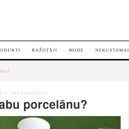
RODUKTI
RAŽOTĀJI
MODE
NEKUSTAMAI
ānu?
G
NAV KOMENTĀRU
labu porcelānu?