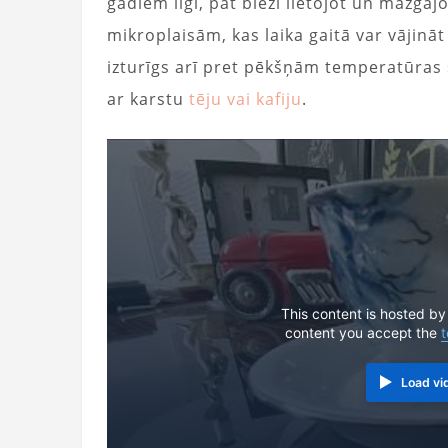
gadiem ilgi, pat bieži lietojot un mazgājo
mikroplaisām, kas laika gaitā var vājināt
izturīgs arī pret pēkšņām temperatūras 
ar karstu
tēju vai kafiju
.
This content is hosted by
content you accept the
t
Load vi