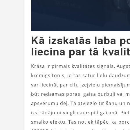
Kā izskatās laba p
liecina par tā kvali
Krāsa ir pirmais kvalitātes signāls. Augs
krēmīgs tonis, jo tas satur lielu daudzum
var liecināt par citu izejvielu piemaisīj
būt redzamas poras, gaisa burbuļi vai mi
apsvērumu dēļ. Tā atvieglo tīrīšanu un
izstrādājumi viegli caurspīd gaismā. Piet
smalko efektu. Tas notiek tāpēc, ka por