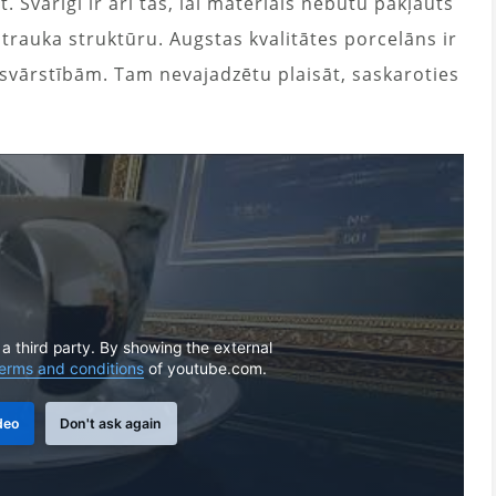
t. Svarīgi ir arī tas, lai materiāls nebūtu pakļauts
 trauka struktūru. Augstas kvalitātes porcelāns ir
svārstībām. Tam nevajadzētu plaisāt, saskaroties
 a third party. By showing the external
erms and conditions
of youtube.com.
deo
Don't ask again