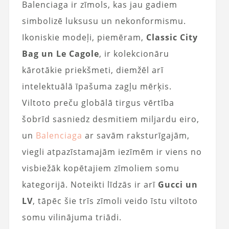
Balenciaga ir zīmols, kas jau gadiem
simbolizē luksusu un nekonformismu.
Ikoniskie modeļi, piemēram,
Classic City
Bag un Le Cagole
, ir kolekcionāru
kārotākie priekšmeti, diemžēl arī
intelektuālā īpašuma zagļu mērķis.
Viltoto preču globālā tirgus vērtība
šobrīd sasniedz desmitiem miljardu eiro,
un
Balenciaga
ar savām raksturīgajām,
viegli atpazīstamajām iezīmēm ir viens no
visbiežāk kopētajiem zīmoliem somu
kategorijā. Noteikti līdzās ir arī
Gucci un
LV
, tāpēc šie trīs zīmoli veido īstu viltoto
somu vilinājuma triādi.