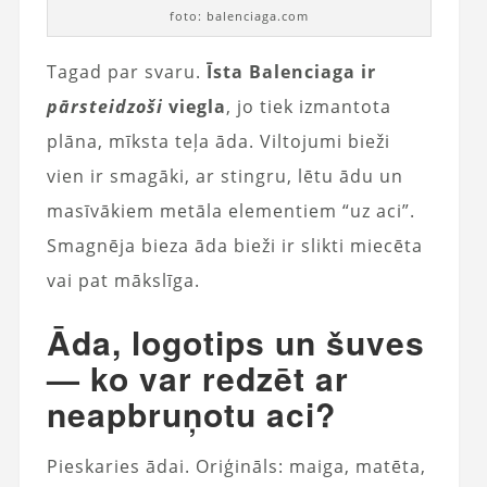
foto: balenciaga.com
Tagad par svaru.
Īsta Balenciaga ir
pārsteidzoši
viegla
, jo tiek izmantota
plāna, mīksta teļa āda. Viltojumi bieži
vien ir smagāki, ar stingru, lētu ādu un
masīvākiem metāla elementiem “uz aci”.
Smagnēja bieza āda bieži ir slikti miecēta
vai pat mākslīga.
Āda, logotips un šuves
— ko var redzēt ar
neapbruņotu aci?
Pieskaries ādai. Oriģināls: maiga, matēta,