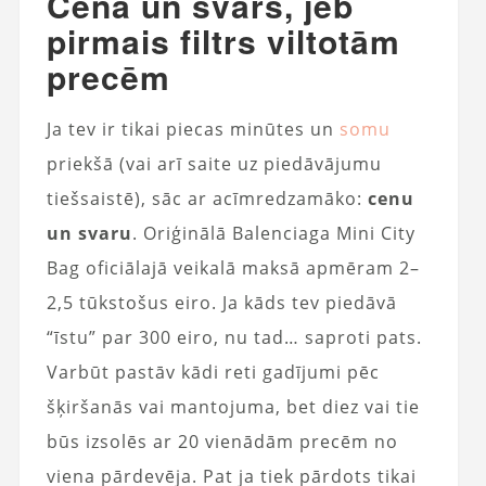
Cena un svars, jeb
pirmais filtrs viltotām
precēm
Ja tev ir tikai piecas minūtes un
somu
priekšā (vai arī saite uz piedāvājumu
tiešsaistē), sāc ar acīmredzamāko:
cenu
un svaru
. Oriģinālā Balenciaga Mini City
Bag oficiālajā veikalā maksā apmēram 2–
2,5 tūkstošus eiro. Ja kāds tev piedāvā
“īstu” par 300 eiro, nu tad… saproti pats.
Varbūt pastāv kādi reti gadījumi pēc
šķiršanās vai mantojuma, bet diez vai tie
būs izsolēs ar 20 vienādām precēm no
viena pārdevēja. Pat ja tiek pārdots tikai