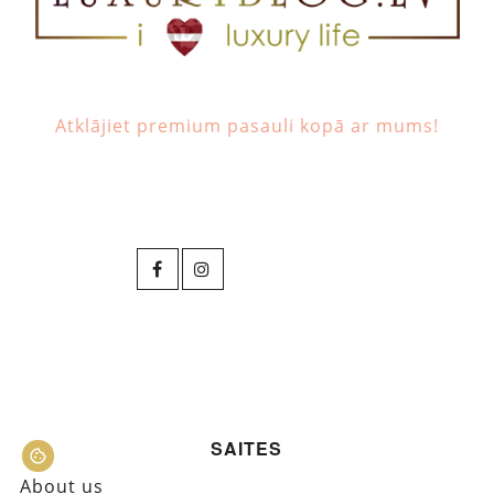
Atklājiet premium pasauli kopā ar mums!
SAITES
About us