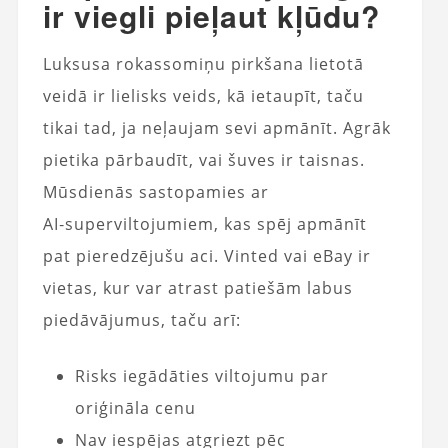
ir viegli pieļaut kļūdu?
Luksusa rokassomiņu pirkšana lietotā
veidā ir lielisks veids, kā ietaupīt, taču
tikai tad, ja neļaujam sevi apmānīt. Agrāk
pietika pārbaudīt, vai šuves ir taisnas.
Mūsdienās sastopamies ar
AI‑superviltojumiem, kas spēj apmānīt
pat pieredzējušu aci. Vinted vai eBay ir
vietas, kur var atrast patiešām labus
piedāvājumus, taču arī:
Risks iegādāties viltojumu par
oriģināla cenu
Nav iespējas atgriezt pēc