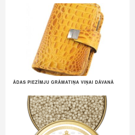
ĀDAS PIEZĪMJU GRĀMATIŅA VIŅAI DĀVANĀ