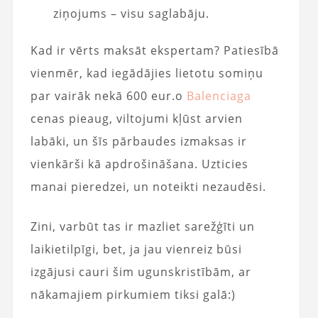
ziņojums – visu saglabāju.
Kad ir vērts maksāt ekspertam? Patiesībā
vienmēr, kad iegādājies lietotu somiņu
par vairāk nekā 600 eur.o
Balenciaga
cenas pieaug, viltojumi kļūst arvien
labāki, un šīs pārbaudes izmaksas ir
vienkārši kā apdrošināšana. Uzticies
manai pieredzei, un noteikti nezaudēsi.
Zini, varbūt tas ir mazliet sarežģīti un
laikietilpīgi, bet, ja jau vienreiz būsi
izgājusi cauri šim ugunskristībām, ar
nākamajiem pirkumiem tiksi galā:)