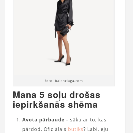
foto: balenciaga.com
Mana 5 soļu drošas
iepirkšanās shēma
Avota pārbaude
– sāku ar to, kas
pārdod. Oficiālais
butiks
? Labi, eju