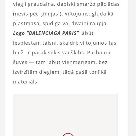
viegli graudaina, dabiski smaržo pēc ādas
(nevis pēc ķīmijas!). Viltojums: gluda kā
plastmasa, spīdīga vai dīvaini raupja.
Logo “BALENCIAGA PARIS”
jābūt
iespiestam taisni, skaidri; viltojumos tas
bieži ir pārāk sekls vai šķībs. Pārbaudi
šuves — tām jābūt vienmērīgām, bez
izvirzītām diegiem, tādā pašā tonī kā
materiāls.