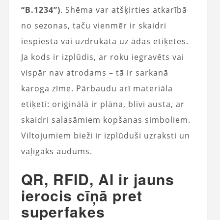
“B.1234”)
. Shēma var atšķirties atkarībā
no sezonas, taču vienmēr ir skaidri
iespiesta vai uzdrukāta uz ādas etiķetes.
Ja kods ir izplūdis, ar roku iegravēts vai
vispār nav atrodams – tā ir sarkanā
karoga zīme. Pārbaudu arī materiāla
etiķeti: oriģinālā ir plāna, blīvi austa, ar
skaidri salasāmiem kopšanas simboliem.
Viltojumiem bieži ir izplūduši uzraksti un
vaļīgāks audums.
QR, RFID, AI ir jauns
ierocis cīņā pret
superfakes