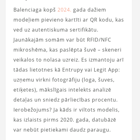
Balenciaga kopš
2024.
gada dažiem
modeļiem pievieno kartīti ar QR kodu, kas
ved uz autentiskuma sertifikātu.
Jaunākajām somām var būt RFID/NFC
mikroshēma, kas paslēpta šuvē – skeneri
veikalos to nolasa uzreiz. Es izmantoju arī
tādas lietotnes kā Entrupy vai Legit App:
uzņemu virkni fotogrāfiju (loga, šuves,
etiķetes), mākslīgais intelekts analizē
detaļas un sniedz pārliecības procentu.
Ierobežojums? Ja kāds ir viltots modelis,
kas izlaists pirms 2020. gada, datubāzē
var nebūt pietiekami daudz paraugu.