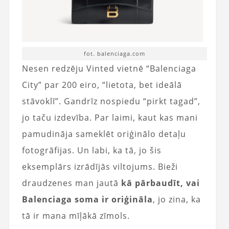
fot. balenciaga.com
Nesen redzēju Vinted vietnē “Balenciaga
City” par 200 eiro, “lietota, bet ideālā
stāvoklī”. Gandrīz nospiedu “pirkt tagad”,
jo taču izdevība. Par laimi, kaut kas mani
pamudināja sameklēt oriģinālo detaļu
fotogrāfijas. Un labi, ka tā, jo šis
eksemplārs izrādījās viltojums. Bieži
draudzenes man jautā
kā pārbaudīt, vai
Balenciaga soma ir oriģināla
, jo zina, ka
tā ir mana mīļākā zīmols.