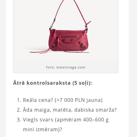
foto: balenciaga.com
Ātrā kontrolsaraksta (5 soļi):
Reāla cena? (>7 000 PLN jauna)
Āda maiga, matēta, dabiska smarža?
Viegls svars (apmēram 400–600 g
mini izmēram)?