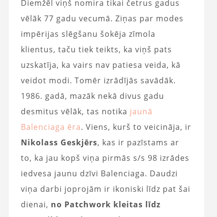
Diemžēl viņš nomira tikai četrus gadus
vēlāk 77 gadu vecumā. Ziņas par modes
impērijas slēgšanu šokēja zīmola
klientus, taču tiek teikts, ka viņš pats
uzskatīja, ka vairs nav patiesa veida, kā
veidot modi. Tomēr izrādījās savādāk.
1986. gadā, mazāk nekā divus gadu
desmitus vēlāk, tas notika
jaunā
Balenciaga ēra
. Viens, kurš to veicināja, ir
Nikolass Geskjērs
, kas ir pazīstams ar
to, ka jau kopš viņa pirmās s/s 98 izrādes
iedvesa jaunu dzīvi Balenciaga. Daudzi
viņa darbi joprojām ir ikoniski līdz pat šai
dienai,
no Patchwork kleitas līdz