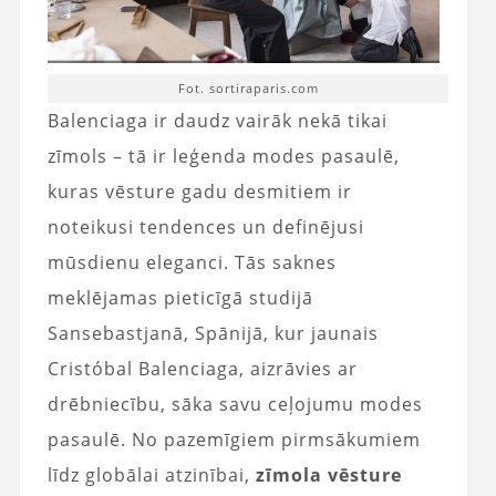
Fot. sortiraparis.com
Balenciaga ir daudz vairāk nekā tikai
zīmols – tā ir leģenda modes pasaulē,
kuras vēsture gadu desmitiem ir
noteikusi tendences un definējusi
mūsdienu eleganci. Tās saknes
meklējamas pieticīgā studijā
Sansebastjanā, Spānijā, kur jaunais
Cristóbal Balenciaga, aizrāvies ar
drēbniecību, sāka savu ceļojumu modes
pasaulē. No pazemīgiem pirmsākumiem
līdz globālai atzinībai,
zīmola vēsture