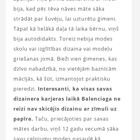
bija, kad pēc tēva nāves māte sāka
strādāt par šuvēju, lai uzturētu ģimeni.
Tāpat kā lielākā daļa tā laika bērnu, viņš
bija autodidakts. Toreiz nebija modes
skolu vai izglītības dizaina vai modeļu
griešanas jomā. Bieži vien ģimenes, kas
dzīvo nabadzībā, no vietējām baznīcām
mācījās, kā šūt, izmantojot praktisku
pieredzi.
Interesanti, ka visas savas
dizainera karjeras laikā Balenciaga ne
reizi nav skicējis dizainu ar zīmuli uz
papīra.
Taču, priecājoties par savas
mātes darbu, viņš 12 gadu vecumā sāka
savu ceļojumu modes pasaulē kā