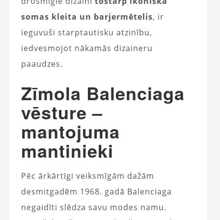
drosmīgie dizaini
tostarp ikoniskā
somas kleita un barjermētelis
, ir
ieguvuši starptautisku atzinību,
iedvesmojot nākamās dizaineru
paaudzes.
Zīmola Balenciaga
vēsture –
mantojuma
mantinieki
Pēc ārkārtīgi veiksmīgām dažām
desmitgadēm 1968. gadā Balenciaga
negaidīti slēdza savu modes namu.