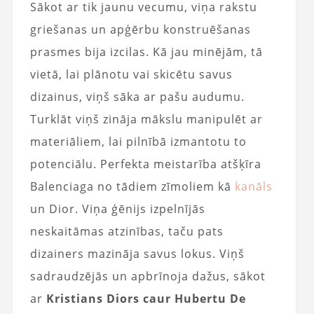
Sākot ar tik jaunu vecumu, viņa rakstu
griešanas un apģērbu konstruēšanas
prasmes bija izcilas. Kā jau minējām, tā
vietā, lai plānotu vai skicētu savus
dizainus, viņš sāka ar pašu audumu.
Turklāt viņš zināja mākslu manipulēt ar
materiāliem, lai pilnībā izmantotu to
potenciālu. Perfekta meistarība atšķīra
Balenciaga no tādiem zīmoliem kā
kanāls
un Dior. Viņa ģēnijs izpelnījās
neskaitāmas atzinības, taču pats
dizainers mazināja savus lokus. Viņš
sadraudzējās un apbrīnoja dažus, sākot
ar
Kristians Diors caur Hubertu De