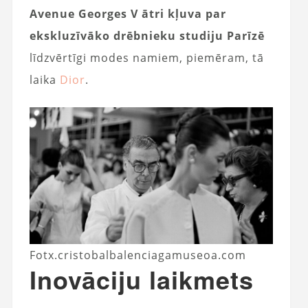
Avenue Georges V ātri kļuva par
ekskluzīvāko drēbnieku studiju Parīzē
līdzvērtīgi modes namiem, piemēram, tā
laika
Dior
.
Fotx.cristobalbalenciagamuseoa.com
Inovāciju laikmets