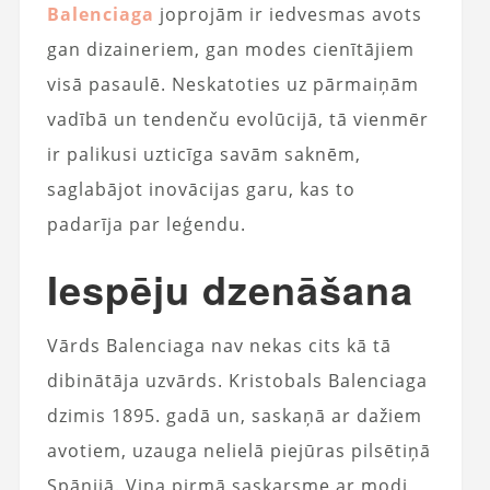
Balenciaga
joprojām ir iedvesmas avots
gan dizaineriem, gan modes cienītājiem
visā pasaulē. Neskatoties uz pārmaiņām
vadībā un tendenču evolūcijā, tā vienmēr
ir palikusi uzticīga savām saknēm,
saglabājot inovācijas garu, kas to
padarīja par leģendu.
Iespēju dzenāšana
Vārds Balenciaga nav nekas cits kā tā
dibinātāja uzvārds. Kristobals Balenciaga
dzimis 1895. gadā un, saskaņā ar dažiem
avotiem, uzauga nelielā piejūras pilsētiņā
Spānijā. Viņa pirmā saskarsme ar modi