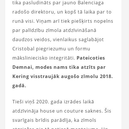
tika pasludināts par jauno Balenciaga
radošo direktoru, un kopš tā laika par to
runā visi. Viņam arī tiek piešķirts nopelns
par palīdzību zīmola atdzīvināšanā
daudzos veidos, vienlaikus saglabājot
Cristobal piegriezumu un formu
māksliniecisko integritāti.
Pateicoties
Demnai, modes nams tika atzīts par
Kering visstraujāk augošo zīmolu 2018.
gadā.
Tieši viņš 2020. gada izrādes laikā
atdzīvināja house un couture saknes. Šis
svarīgais brīdis parādīja, ka zīmols