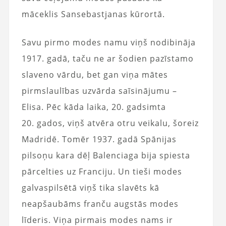
māceklis Sansebastjanas kūrortā.
Savu pirmo modes namu viņš nodibināja
1917. gadā, taču ne ar šodien pazīstamo
slaveno vārdu, bet gan viņa mātes
pirmslaulības uzvārda saīsinājumu –
Elisa. Pēc kāda laika, 20. gadsimta
20. gados, viņš atvēra otru veikalu, šoreiz
Madridē. Tomēr 1937. gadā Spānijas
pilsoņu kara dēļ Balenciaga bija spiesta
pārcelties uz Franciju. Un tieši modes
galvaspilsētā viņš tika slavēts kā
neapšaubāms franču augstās modes
līderis. Viņa pirmais modes nams ir