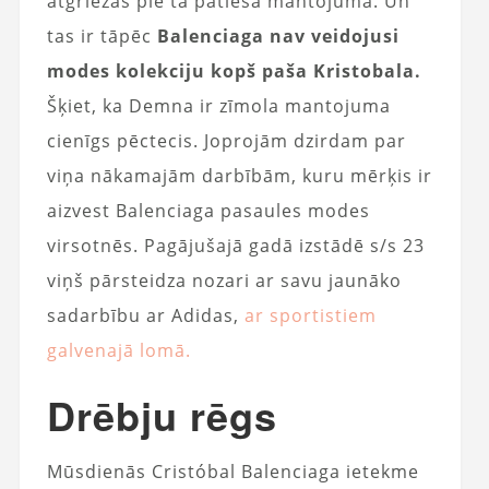
atgriežas pie tā patiesā mantojuma. Un
tas ir tāpēc
Balenciaga nav veidojusi
modes kolekciju kopš paša Kristobala.
Šķiet, ka Demna ir zīmola mantojuma
cienīgs pēctecis. Joprojām dzirdam par
viņa nākamajām darbībām, kuru mērķis ir
aizvest Balenciaga pasaules modes
virsotnēs. Pagājušajā gadā izstādē s/s 23
viņš pārsteidza nozari ar savu jaunāko
sadarbību ar Adidas,
ar sportistiem
galvenajā lomā.
Drēbju rēgs
Mūsdienās Cristóbal Balenciaga ietekme