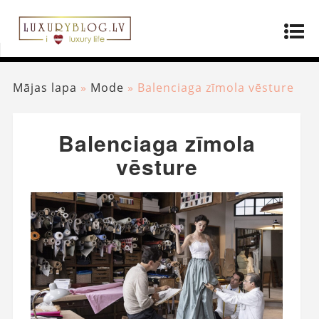
Mājas lapa
»
Mode
»
Balenciaga zīmola vēsture
Balenciaga zīmola
vēsture