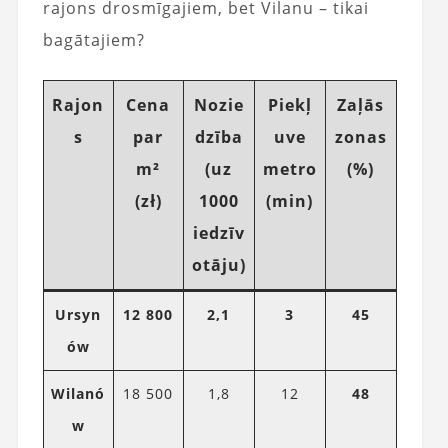
rajons drosmīgajiem, bet Vilanu – tikai
bagātajiem?
Rajon
Cena
Nozie
Piekļ
Zaļās
s
par
dzība
uve
zonas
m²
(uz
metro
(%)
(zł)
1000
(min)
iedzīv
otāju)
Ursyn
12 800
2,1
3
45
ów
Wilanó
18 500
1,8
12
48
w