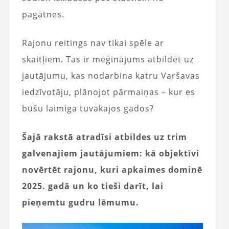
pagātnes.
Rajonu reitings nav tikai spēle ar
skaitļiem. Tas ir mēģinājums atbildēt uz
jautājumu, kas nodarbina katru Varšavas
iedzīvotāju, plānojot pārmaiņas – kur es
būšu laimīga tuvākajos gados?
Šajā rakstā atradīsi atbildes uz trim
galvenajiem jautājumiem: kā objektīvi
novērtēt rajonu, kuri apkaimes dominē
2025. gadā un ko tieši darīt, lai
pieņemtu gudru lēmumu.