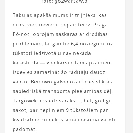
foto: go2warsaw.pl
Tabulas apakšā mums ir trijnieks, kas
droši vien nevienu nepārsteidz.
Praga
Północ
joprojām saskaras ar drošības
problēmām, lai gan tie 6,4 noziegumi uz
tūkstoti iedzīvotāju nav nekāda
katastrofa — vienkārši citām apkaimēm
izdevies samazināt šo rādītāju daudz
vairāk.
Bemowo
galvenokārt cieš sliktās
sabiedriskā transporta pieejamības dēļ.
Targówek
noslēdz sarakstu, bet, godīgi
sakot, par nepilniem 9 tūkstošiem par
kvadrātmetru
nekustamā īpašuma
varētu
padomāt.