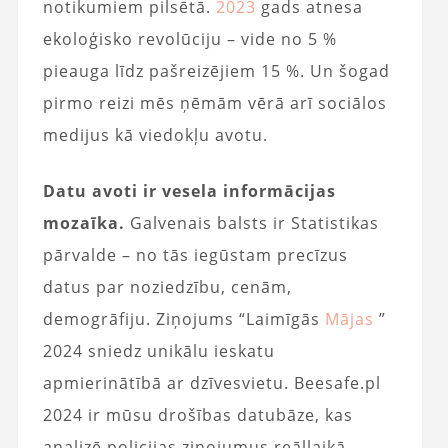
notikumiem pilsētā.
2023
gads atnesa
ekoloģisko revolūciju – vide no 5 %
pieauga līdz pašreizējiem 15 %. Un šogad
pirmo reizi mēs ņēmām vērā arī sociālos
medijus kā viedokļu avotu.
Datu avoti ir vesela informācijas
mozaīka.
Galvenais balsts ir Statistikas
pārvalde – no tās iegūstam precīzus
datus par noziedzību, cenām,
demogrāfiju. Ziņojums “Laimīgās
Mājas
”
2024 sniedz unikālu ieskatu
apmierinātībā ar dzīvesvietu. Beesafe.pl
2024 ir mūsu drošības datubāze, kas
analizē policijas ziņojumus reāllaikā.