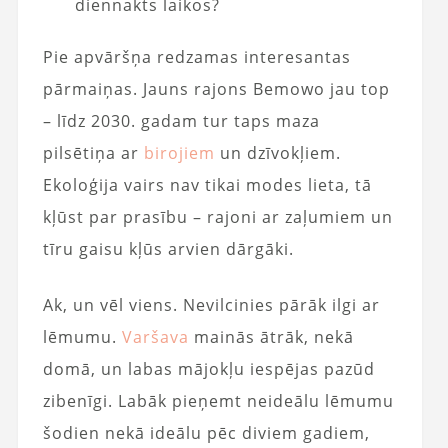
diennakts laikos?
Pie apvāršņa redzamas interesantas
pārmaiņas. Jauns rajons Bemowo jau top
– līdz 2030. gadam tur taps maza
pilsētiņa ar
birojiem
un dzīvokļiem.
Ekoloģija vairs nav tikai modes lieta, tā
kļūst par prasību – rajoni ar zaļumiem un
tīru gaisu kļūs arvien dārgāki.
Ak, un vēl viens. Nevilcinies pārāk ilgi ar
lēmumu.
Varšava
mainās ātrāk, nekā
domā, un labas mājokļu iespējas pazūd
zibenīgi. Labāk pieņemt neideālu lēmumu
šodien nekā ideālu pēc diviem gadiem,