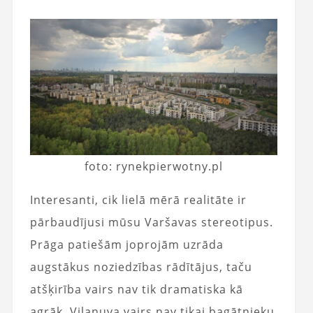
foto: rynekpierwotny.pl
Interesanti, cik lielā mērā realitāte ir
pārbaudījusi mūsu Varšavas stereotipus.
Prāga patiešām joprojām uzrāda
augstākus noziedzības rādītājus, taču
atšķirība vairs nav tik dramatiska kā
agrāk. Vilanuva vairs nav tikai bagātnieku