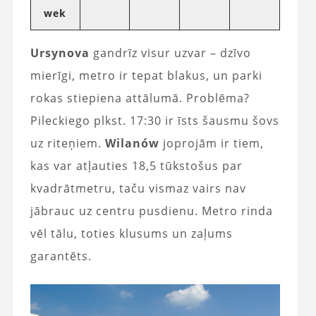
wek
Ursynova
gandrīz visur uzvar – dzīvo
mierīgi, metro ir tepat blakus, un parki
rokas stiepiena attālumā. Problēma?
Pileckiego plkst. 17:30 ir īsts šausmu šovs
uz riteņiem.
Wilanów
joprojām ir tiem,
kas var atļauties 18,5 tūkstošus par
kvadrātmetru, taču vismaz vairs nav
jābrauc uz centru pusdienu. Metro rinda
vēl tālu, toties klusums un zaļums
garantēts.