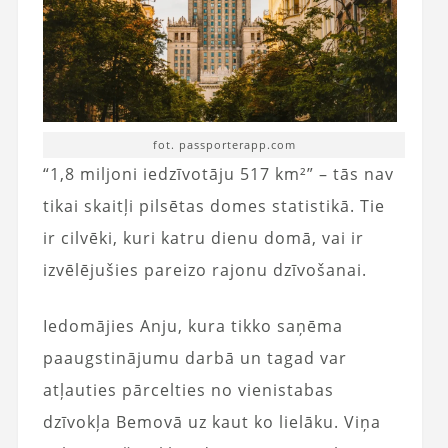
fot. passporterapp.com
“1,8 miljoni iedzīvotāju 517 km²” – tās nav
tikai skaitļi pilsētas domes statistikā. Tie
ir cilvēki, kuri katru dienu domā, vai ir
izvēlējušies pareizo rajonu dzīvošanai.
Iedomājies Anju, kura tikko saņēma
paaugstinājumu darbā un tagad var
atļauties pārcelties no vienistabas
dzīvokļa Bemovā uz kaut ko lielāku. Viņa