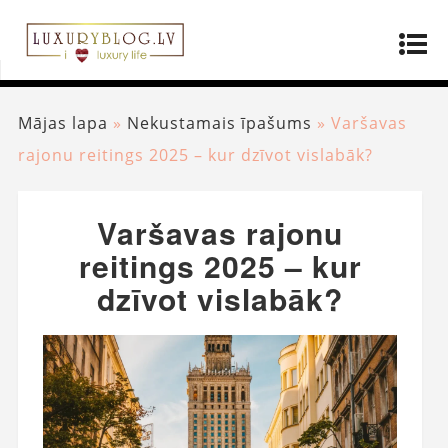
Mājas lapa
»
Nekustamais īpašums
»
Varšavas
rajonu reitings 2025 – kur dzīvot vislabāk?
Varšavas rajonu
reitings 2025 – kur
dzīvot vislabāk?