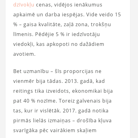
dzīvokļu
cenas, vidējos ienākumus
apkaimē un darba iespējas. Vide veido 15
% – gaisa kvalitāte, zaļā zona, trokšņu
līmenis. Pēdējie 5 % ir iedzīvotāju
viedokļi, kas apkopoti no dažādiem
avotiem.
Bet uzmanību – šīs proporcijas ne
vienmēr bija tādas. 2013. gadā, kad
reitings tika izveidots, ekonomikai bija
pat 40 % nozīme. Toreiz galvenais bija
tas, kur ir vislētāk. 2017. gadā notika
pirmās lielās izmaiņas – drošība kļuva
svarīgāka pēc vairākiem skaļiem