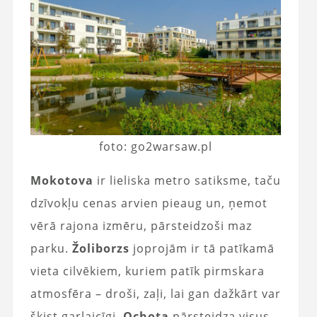
foto: go2warsaw.pl
Mokotova
ir lieliska metro satiksme, taču
dzīvokļu cenas arvien pieaug un, ņemot
vērā rajona izmēru, pārsteidzoši maz
parku.
Žoliborzs
joprojām ir tā patīkamā
vieta cilvēkiem, kuriem patīk pirmskara
atmosfēra – droši, zaļi, lai gan dažkārt var
šķist garlaicīgi.
Ochota
pārsteidza visus –