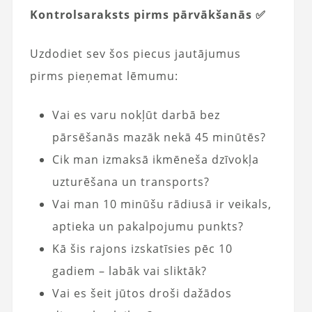
Kontrolsaraksts pirms pārvākšanās ✅
Uzdodiet sev šos piecus jautājumus
pirms pieņemat lēmumu:
Vai es varu nokļūt darbā bez
pārsēšanās mazāk nekā 45 minūtēs?
Cik man izmaksā ikmēneša dzīvokļa
uzturēšana un transports?
Vai man 10 minūšu rādiusā ir veikals,
aptieka un pakalpojumu punkts?
Kā šis rajons izskatīsies pēc 10
gadiem – labāk vai sliktāk?
Vai es šeit jūtos droši dažādos