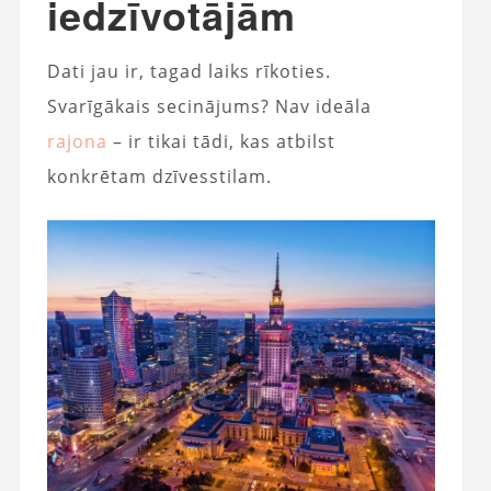
iedzīvotājām
Dati jau ir, tagad laiks rīkoties.
Svarīgākais secinājums? Nav ideāla
rajona
– ir tikai tādi, kas atbilst
konkrētam dzīvesstilam.