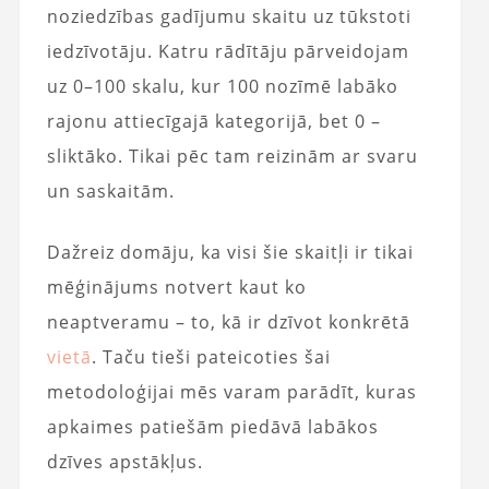
noziedzības gadījumu skaitu uz tūkstoti
iedzīvotāju. Katru rādītāju pārveidojam
uz 0–100 skalu, kur 100 nozīmē labāko
rajonu attiecīgajā kategorijā, bet 0 –
sliktāko. Tikai pēc tam reizinām ar svaru
un saskaitām.
Dažreiz domāju, ka visi šie skaitļi ir tikai
mēģinājums notvert kaut ko
neaptveramu – to, kā ir dzīvot konkrētā
vietā
. Taču tieši pateicoties šai
metodoloģijai mēs varam parādīt, kuras
apkaimes patiešām piedāvā labākos
dzīves apstākļus.