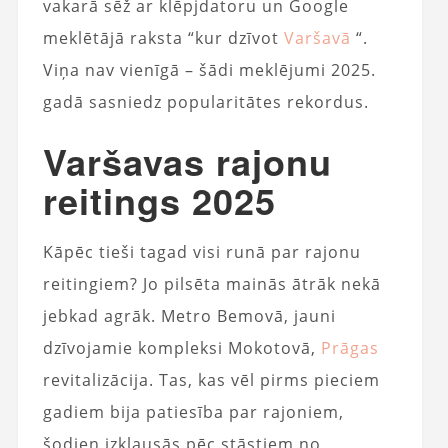
vakarā sēž ar klēpjdatoru un Google
meklētājā raksta “kur dzīvot
Varšavā
“.
Viņa nav vienīgā – šādi meklējumi 2025.
gadā sasniedz popularitātes rekordus.
Varšavas rajonu
reitings 2025
Kāpēc tieši tagad visi runā par rajonu
reitingiem? Jo pilsēta mainās ātrāk nekā
jebkad agrāk. Metro Bemovā, jauni
dzīvojamie kompleksi Mokotovā,
Prāgas
revitalizācija. Tas, kas vēl pirms pieciem
gadiem bija patiesība par rajoniem,
šodien izklausās pēc stāstiem no