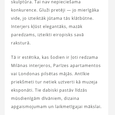
skulptūra. Tai nav nepieciešama
konkurence. Gluži pretēji — jo mierīgāka
vide, jo izteiktāk jūtama tās klātbūtne.
Interjers kļūst elegantāks, mazāk
paredzams, izteikti eiropisks savā
raksturā.
Tā ir estētika, kas šodien ir ļoti redzama
Milānas interjeros, Parīzes apartamentos
vai Londonas pilsētas mājās. Antīkie
priekšmeti tur netiek uztverti kā muzeja
eksponāti. Tie dabiski pastāv līdzās
mūsdienīgām dīvāniem, dizaina
apgaismojumam un laikmetīgajai mākslai.