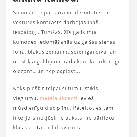
Salons ir telpa, kurā modernitātes un
vēstures kontrasts darbojas īpaši
iespaidīgi. Tumšas, XIX gadsimta
kumodes iedomāšanās uz gaišas sienas
fona, blakus zemai mūsdienīgai dīvānam
un stikla galdiņam, rada kaut ko ārkārtīgi
elegantu un nepiespiestu.
Koks piešķir telpai siltumu, stikls –
vieglumu,
metāla akcenti
ievieš
mūsdienīgu disciplīnu. Pateicoties tam,
interjers nekļūst ne auksts, ne pārlieku
klasisks. Tas ir līdzsvarots.