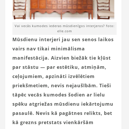
Vai vecās kumodes iederas mūsdienīgos interjeros? foto:
elle.com
Mūsdienu interjeri jau sen senos laikos
vairs nav tikai minimālisma
manifestācija. Aizvien biežāk tie kļūst
par stāstu — par estētiku, atmiņām,
ceļojumiem, apzināti izvēlētiem
priekšmetiem, nevis nejaušībām. Tieši
tāpēc vecās kumodes šodien ar lielu
spēku atgriežas mūsdienu iekārtojumu
pasaulē. Nevis kā pagātnes relikts, bet
kā grezns pretstats vienkāršām