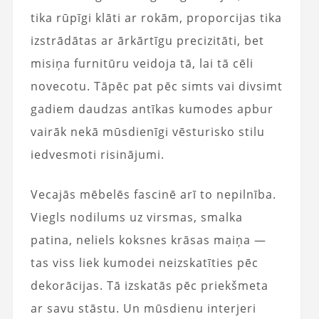
tika rūpīgi klāti ar rokām, proporcijas tika
izstrādātas ar ārkārtīgu precizitāti, bet
misiņa furnitūru veidoja tā, lai tā cēli
novecotu. Tāpēc pat pēc simts vai divsimt
gadiem daudzas antīkas kumodes apbur
vairāk nekā mūsdienīgi vēsturisko stilu
iedvesmoti risinājumi.
Vecajās mēbelēs fascinē arī to nepilnība.
Viegls nodilums uz virsmas, smalka
patina, neliels koksnes krāsas maiņa —
tas viss liek kumodei neizskatīties pēc
dekorācijas. Tā izskatās pēc priekšmeta
ar savu stāstu. Un mūsdienu interjeri