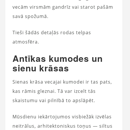
vecām virsmām gandrīz vai starot pašām
savā spožumā.
Tieši šādās detaļās rodas telpas
atmosfēra.
Antīkas kumodes un
sienu krāsas
Sienas krāsa vecajai kumodei ir tas pats,
kas rāmis gleznai. Tā var izcelt tās
skaistumu vai pilnībā to apslāpēt.
Mūsdienu iekārtojumos visbiežāk izvēlas
neitrālus, arhitektoniskus toņus — siltus