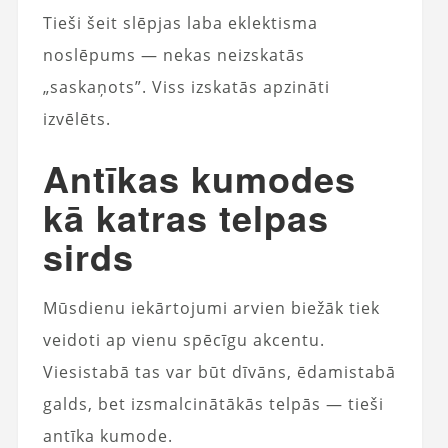
Tieši šeit slēpjas laba eklektisma
noslēpums — nekas neizskatās
„saskaņots”. Viss izskatās apzināti
izvēlēts.
Antīkas kumodes
kā katras telpas
sirds
Mūsdienu iekārtojumi arvien biežāk tiek
veidoti ap vienu spēcīgu akcentu.
Viesistabā tas var būt dīvāns, ēdamistabā
galds, bet izsmalcinātākās telpās — tieši
antīka kumode.