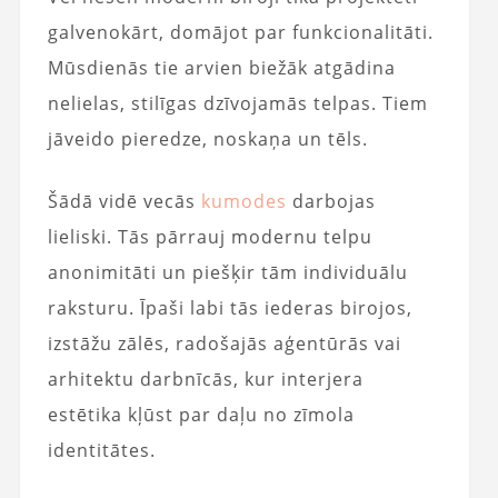
galvenokārt, domājot par funkcionalitāti.
Mūsdienās tie arvien biežāk atgādina
nelielas, stilīgas dzīvojamās telpas. Tiem
jāveido pieredze, noskaņa un tēls.
Šādā vidē vecās
kumodes
darbojas
lieliski. Tās pārrauj modernu telpu
anonimitāti un piešķir tām individuālu
raksturu. Īpaši labi tās iederas birojos,
izstāžu zālēs, radošajās aģentūrās vai
arhitektu darbnīcās, kur interjera
estētika kļūst par daļu no zīmola
identitātes.