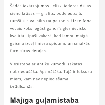
Šādās iekārtojumos lieliski iederas dziļas
sienu krāsas — grafīts, pudeles zaļā,
tumši zils vai silts taupe tonis. Uz to fona
vecais koks iegūst gandrīz glezniecisku
kvalitāti. Īpaši vakarā, kad lampu maigā
gaisma izceļ finiera spīdumu un smalkās
furnitūras detaļas.
Viesistaba ar antīku kumodi izskatās
nobriedušāka. Apzinātāka. Tajā ir luksusa
miers, kam nav nepieciešama
izrādīšanās.
Mājīga guļamistaba