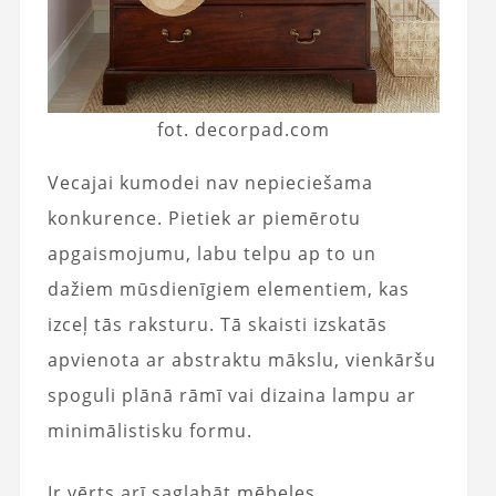
fot. decorpad.com
Vecajai kumodei nav nepieciešama
konkurence. Pietiek ar piemērotu
apgaismojumu, labu telpu ap to un
dažiem mūsdienīgiem elementiem, kas
izceļ tās raksturu. Tā skaisti izskatās
apvienota ar abstraktu mākslu, vienkāršu
spoguli plānā rāmī vai dizaina lampu ar
minimālistisku formu.
Ir vērts arī saglabāt mēbeles