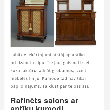
Labākie iekārtojumi atstāj ap antīko
priekšmetu elpu. Tie ļauj gaismai izcelt
koka faktūru, atklāt grebumus, izcelt
mēbeles līniju. Kumode tad nav tikai
papildinājums. Tā kļūst par telpas asi.
Rafinēts salons ar
antīku kumodi