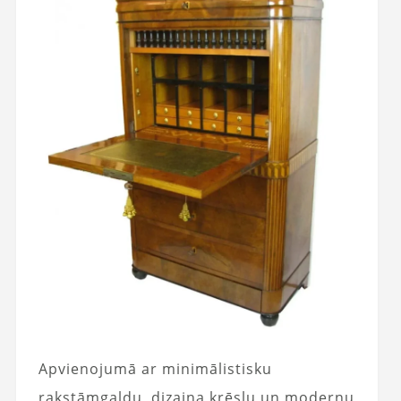
Apvienojumā ar minimālistisku
rakstāmgaldu, dizaina krēslu un modernu