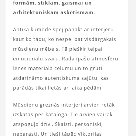
formām, stiklam, gaismai un
arhitektoniskam askētismam.
Antīka kumode spēj panākt ar interjeru
kaut ko tādu, ko nespēj pat visdārgākais
mūsdienu mēbels. Tā piešķir telpai
emocionālu svaru. Rada īpašu atmosfēru.
Ienes materiāla cēlumu un to grūti
atdarināmo autentiskuma sajūtu, kas
parādās tikai lietās ar laika pēdām.
Mūsdienu greznās interjeri arvien retāk
izskatās pēc kataloga. Tie arvien vairāk
atspoguļo dzīvi. Skaisti, personiski,
neparasti. Un tieši tāpēc Viktorijas