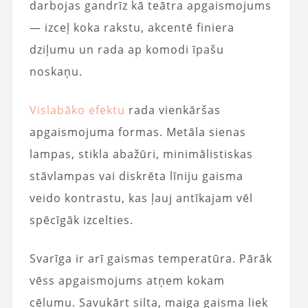
darbojas gandrīz kā teātra apgaismojums
— izceļ koka rakstu, akcentē finiera
dziļumu un rada ap komodi īpašu
noskaņu.
Vislabāko efektu
rada vienkāršas
apgaismojuma formas. Metāla sienas
lampas, stikla abažūri, minimālistiskas
stāvlampas vai diskrēta līniju gaisma
veido kontrastu, kas ļauj antīkajam vēl
spēcīgāk izcelties.
Svarīga ir arī gaismas temperatūra. Pārāk
vēss apgaismojums atņem kokam
cēlumu. Savukārt silta, maiga gaisma liek