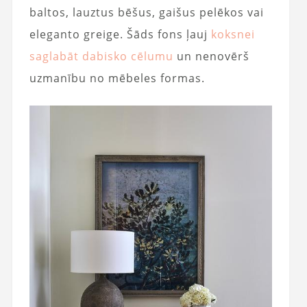
baltos, lauztus bēšus, gaišus pelēkos vai
eleganto greige. Šāds fons ļauj
koksnei
saglabāt dabisko cēlumu
un nenovērš
uzmanību no mēbeles formas.