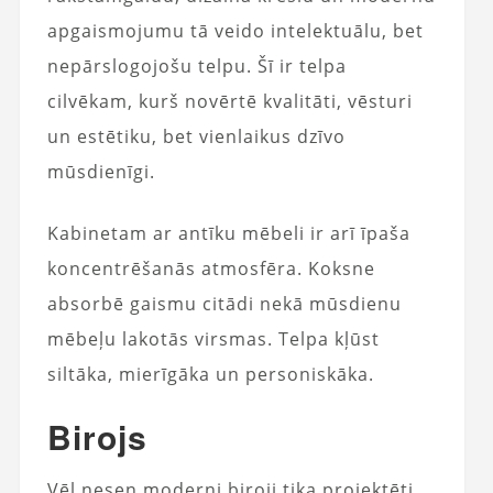
apgaismojumu tā veido intelektuālu, bet
nepārslogojošu telpu. Šī ir telpa
cilvēkam, kurš novērtē kvalitāti, vēsturi
un estētiku, bet vienlaikus dzīvo
mūsdienīgi.
Kabinetam ar antīku mēbeli ir arī īpaša
koncentrēšanās atmosfēra. Koksne
absorbē gaismu citādi nekā mūsdienu
mēbeļu lakotās virsmas. Telpa kļūst
siltāka, mierīgāka un personiskāka.
Birojs
Vēl nesen moderni biroji tika projektēti