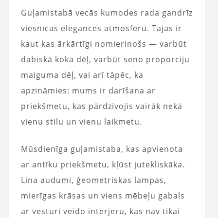
Guļamistabā vecās kumodes rada gandrīz
viesnīcas elegances atmosfēru. Tajās ir
kaut kas ārkārtīgi nomierinošs — varbūt
dabiskā koka dēļ, varbūt seno proporciju
maiguma dēļ, vai arī tāpēc, ka
apzināmies: mums ir darīšana ar
priekšmetu, kas pārdzīvojis vairāk nekā
vienu stilu un vienu laikmetu.
Mūsdienīga guļamistaba, kas apvienota
ar antīku priekšmetu, kļūst jutekliskāka.
Lina audumi, ģeometriskas lampas,
mierīgas krāsas un viens mēbeļu gabals
ar vēsturi veido interjeru, kas nav tikai