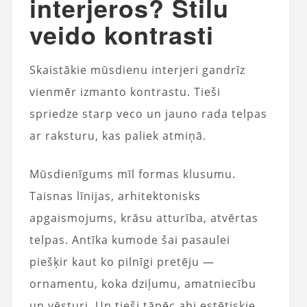
interjeros? Stilu
veido kontrasti
Skaistākie mūsdienu interjeri gandrīz
vienmēr izmanto kontrastu. Tieši
spriedze starp veco un jauno rada telpas
ar raksturu, kas paliek atmiņā.
Mūsdienīgums mīl formas klusumu.
Taisnas līnijas, arhitektonisks
apgaismojums, krāsu atturība, atvērtas
telpas. Antīka kumode šai pasaulei
piešķir kaut ko pilnīgi pretēju —
ornamentu, koka dziļumu, amatniecību
un vēsturi. Un tieši tāpēc abi estētiskie