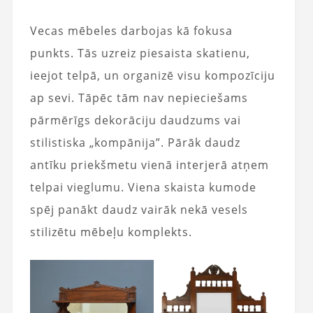
Vecas mēbeles darbojas kā fokusa
punkts. Tās uzreiz piesaista skatienu,
ieejot telpā, un organizē visu kompozīciju
ap sevi. Tāpēc tām nav nepieciešams
pārmērīgs dekorāciju daudzums vai
stilistiska „kompānija”. Pārāk daudz
antīku priekšmetu vienā interjerā atņem
telpai vieglumu. Viena skaista kumode
spēj panākt daudz vairāk nekā vesels
stilizētu mēbeļu komplekts.